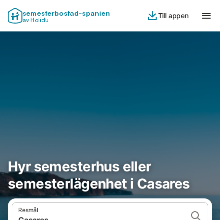
semesterbostad-spanien
Till appen
av Holidu
Hyr semesterhus eller
semesterlägenhet i Casares
Resmål