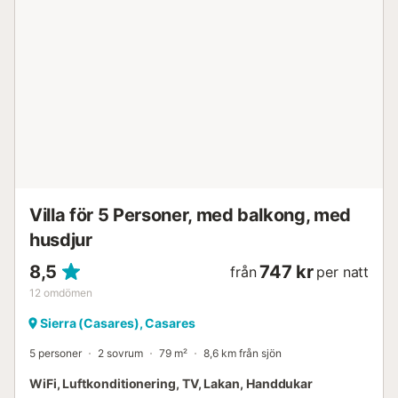
Villa för 5 Personer, med balkong, med
husdjur
8,5
747 kr
från
per natt
12
omdömen
Sierra (Casares), Casares
5 personer
2 sovrum
79 m²
8,6 km från sjön
WiFi, Luftkonditionering, TV, Lakan, Handdukar