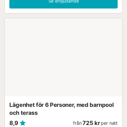
Se erbjudande
Lägenhet för 6 Personer, med barnpool
och terass
8,9
725 kr
från
per natt