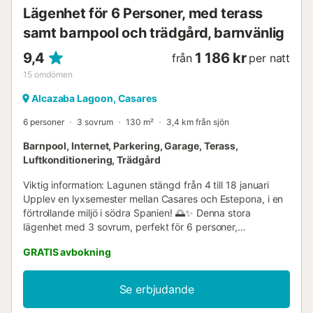
Lägenhet för 6 Personer, med terass
samt barnpool och trädgård, barnvänlig
9,4
1 186 kr
från
per natt
15
omdömen
Alcazaba Lagoon, Casares
6 personer
3 sovrum
130 m²
3,4 km från sjön
Barnpool, Internet, Parkering, Garage, Terass,
Luftkonditionering, Trädgård
Viktig information: Lagunen stängd från 4 till 18 januari
Upplev en lyxsemester mellan Casares och Estepona, i en
förtrollande miljö i södra Spanien! 🌅✨ Denna stora
lägenhet med 3 sovrum, perfekt för 6 personer,
kombinerar komfort, utrymme och lugn. Belägen på
GRATIS avbokning
bottenvåningen, har den en stor terrass och en privat
trädgård med enastående utsikt över poolen, bergen och
till och med en sidovy mot havet från terrassen,
Se erbjudande
vardagsrummet och köket. Lägenheten är orienterad mot
söder och varje detalj är utformad för att ge dig naturligt