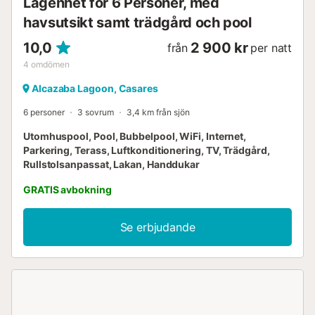
Lägenhet för 6 Personer, med
Istan, Casares, Mijas eller Ronda, ...
havsutsikt samt trädgård och pool
10,0
2 900 kr
från
per natt
4
omdömen
Alcazaba Lagoon, Casares
6 personer
3 sovrum
3,4 km från sjön
Utomhuspool, Pool, Bubbelpool, WiFi, Internet,
Parkering, Terass, Luftkonditionering, TV, Trädgård,
Rullstolsanpassat, Lakan, Handdukar
GRATIS avbokning
Se erbjudande