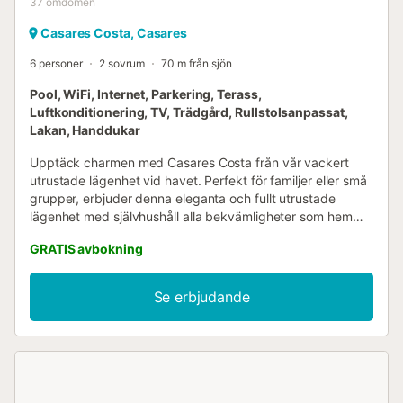
37
omdömen
Casares Costa, Casares
6 personer
2 sovrum
70 m från sjön
Pool, WiFi, Internet, Parkering, Terass,
Luftkonditionering, TV, Trädgård, Rullstolsanpassat,
Lakan, Handdukar
Upptäck charmen med Casares Costa från vår vackert
utrustade lägenhet vid havet. Perfekt för familjer eller små
grupper, erbjuder denna eleganta och fullt utrustade
lägenhet med självhushåll alla bekvämligheter som hemma
och mer – vilket gör den till ett idealiskt val för en
GRATIS avbokning
avkopplande semester. 🛏️ Sovarrangemang - 2 Sovrum –
rymmer bekvämt 4 vuxna + 2 barn - Sovrum 1:
Dubbelsäng - Sovrum 2: Två enkelsängar (kan kopplas
Se erbjudande
ihop till en stor dubbelsäng) - Bäddsoffa i vardagsrummet
för extra flexibilitet 🍽️ Fullt utrustat kök Laga mat som ett
proffs eller njut av en avslappnad frukost hemma med: -
Kyl, frys - Spis, ugn, mikrovågsugn - Vattenkokare,
kaffebryggare, blender - Alla nödvändiga redskap,
köksutrustning och porslin 🛁 Badrum - Rymligt och