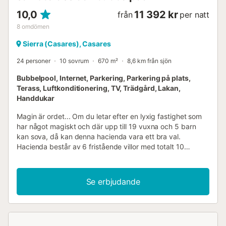
10,0
11 392 kr
från
per natt
8
omdömen
Sierra (Casares), Casares
24 personer
10 sovrum
670 m²
8,6 km från sjön
Bubbelpool, Internet, Parkering, Parkering på plats,
Terass, Luftkonditionering, TV, Trädgård, Lakan,
Handdukar
Magin är ordet... Om du letar efter en lyxig fastighet som
har något magiskt och där upp till 19 vuxna och 5 barn
kan sova, då kan denna hacienda vara ett bra val.
Hacienda består av 6 fristående villor med totalt 10
sovrum, omgivna av 18 000 m2 trädgårdar och natur. Den
har 2 pooler och en bastu för 10 personer. Läge och
exteriör Denna hacienda är ett magnifikt koncept av en
Se erbjudande
sydafrikansk arkitekt som blev kär i Andalusien och
bestämde sig för att utveckla den lokala arkitekturen med
all sin finess. Fyra av villorna ligger inom den gamla
hacienda och omger en rund pool på innergården. Den