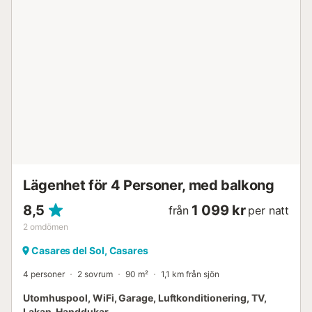
Lägenhet för 4 Personer, med balkong
8,5
1 099 kr
från
per natt
2
omdömen
Casares del Sol, Casares
4 personer
2 sovrum
90 m²
1,1 km från sjön
Utomhuspool, WiFi, Garage, Luftkonditionering, TV,
Lakan, Handdukar