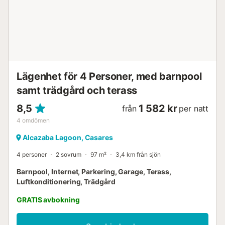
ett badrum med dusch i "italiensk stil", en bäddsoffa för en
5:e eller 6:e person, 2 badrum, ett fullt utrustat kök, en stor
45m2 terrass i söderläge, delvis täckt med delvis
havsutsikt, privat och säker parkering i källaren. Hiss.
Lägenhet belägen några minuter från stranden. 2 privata
pooler tillgängliga under säsong. Läge Belägen endast 50
minuter från Malaga ...
Lägenhet för 4 Personer, med barnpool
samt trädgård och terass
8,5
1 582 kr
från
per natt
4
omdömen
Alcazaba Lagoon, Casares
4 personer
2 sovrum
97 m²
3,4 km från sjön
Barnpool, Internet, Parkering, Garage, Terass,
Luftkonditionering, Trädgård
GRATIS avbokning