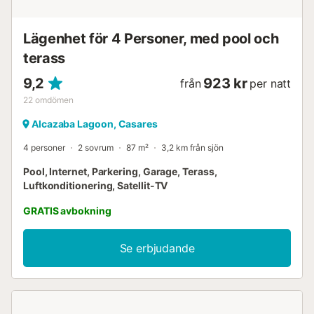
söker lugn och ro. Boka din vistelse i detta fridfulla och
lyxiga paradis nu. Njut av Costa del Sol i all sin glans! 🏖️🌟
Lägenhet för 4 Personer, med pool och
�...
terass
9,2
923 kr
från
per natt
22
omdömen
Alcazaba Lagoon, Casares
4 personer
2 sovrum
87 m²
3,2 km från sjön
Pool, Internet, Parkering, Garage, Terass,
Luftkonditionering, Satellit-TV
GRATIS avbokning
Se erbjudande