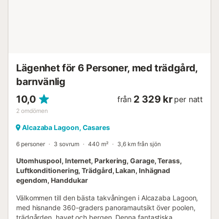
Lägenhet för 6 Personer, med trädgård,
barnvänlig
10,0
2 329 kr
från
per natt
2
omdömen
Alcazaba Lagoon, Casares
6 personer
3 sovrum
440 m²
3,6 km från sjön
Utomhuspool, Internet, Parkering, Garage, Terass,
Luftkonditionering, Trädgård, Lakan, Inhägnad
egendom, Handdukar
Välkommen till den bästa takvåningen i Alcazaba Lagoon,
med hisnande 360-graders panoramautsikt över poolen,
trädgården, havet och bergen. Denna fantastiska