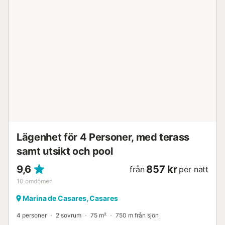
Lägenhet för 4 Personer, med terass
samt utsikt och pool
9,6
857 kr
från
per natt
10
omdömen
Marina de Casares, Casares
4 personer
2 sovrum
75 m²
750 m från sjön