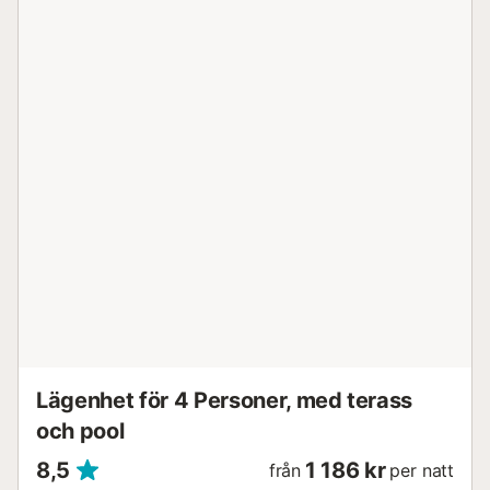
minuter från Gibraltar, perfekt för en kulturutflykt 📍 50
minuter från Málaga flygplats, med snabb och bekväm
tillgång ⛳ För golfälskare: 🏌️ Belägen bredvid Doña Julia
Golf, en imponerande bana med utsikt ...
Lägenhet för 4 Personer, med terass
och pool
8,5
1 186 kr
från
per natt