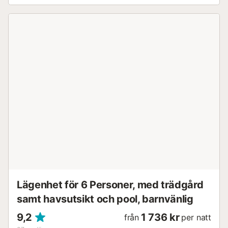
ljus och exceptionella panoramautsiker. I ett lyxigt
bostadsområde kan du njuta av en ren, vit inredning och
en lugn miljö, inbäddad mellan bergen, samtidigt som du
bara är 5 minuter från stranden och affärerna. Här hittar
du: Två magnifika pooler och en unik konstgjord blå lagun i
Europa, med en privat strand med vit sand. En helt ny
strandklubb och vattensporter. En lekplats för barn,
perfekt för familjer. För att kröna dina dagar, beundra de
vackra solnedgångarna över bergen medan du njuter av
en drink på din terrass. Lägenhetens faciliteter: Tre rymliga
sovrum. Två moderna badrum (ett med dusch, ett med
badkar). Fullt utrustat kök (diskmaskin, mikrovågsugn,
ugn, tvättmaskin). Utemöbler och solstolar för din komfort.
Två privata parkeringsplatser i källaren och en hiss för
bekvämlighet. För golfentusiaster ligger anläggningen
precis intill Esteponas g...
Lägenhet för 6 Personer, med trädgård
samt havsutsikt och pool, barnvänlig
9,2
1 736 kr
från
per natt