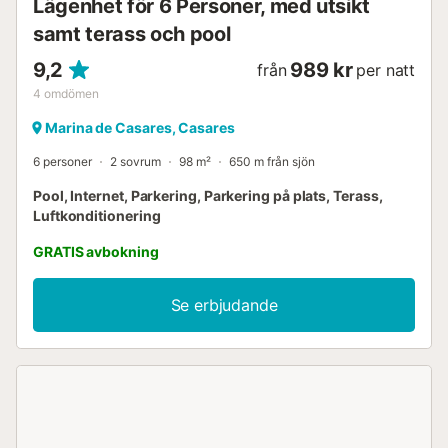
Lägenhet för 6 Personer, med utsikt
samt terass och pool
9,2
989 kr
från
per natt
4
omdömen
Marina de Casares, Casares
6 personer
2 sovrum
98 m²
650 m från sjön
Pool, Internet, Parkering, Parkering på plats, Terass,
Luftkonditionering
GRATIS avbokning
Se erbjudande