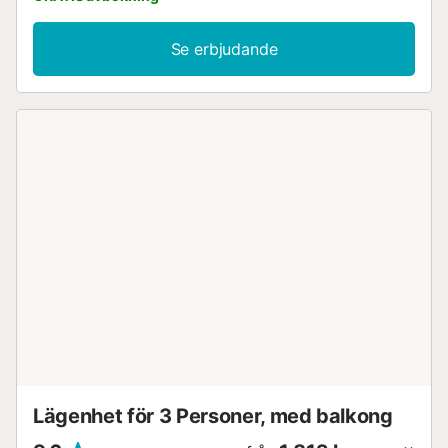
pentry med ett stort matbord samt alla redskap och
apparater. En deposition på 300 € krävs vid eventuella
Se erbjudande
skador....
Lägenhet för 3 Personer, med balkong