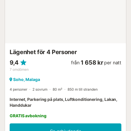
3 sovrum har det bästa läget i hela Malaga och på Costa
del Sol. Belägen på Avenida Manuel Agustín de Heredia,
med utsikt över hamnen i Malaga och endast 400 meter
från Muelle Uno. För ett härligt bad, en promenad längs
stranden, eller bara för att njuta av vår magnifika 'pescaíto'
(friterad fisk), rekommenderar vi Malagueta-stranden, som
ligger endast 800 meter från lägenheten. Calle Larios
ligger bara 100 meter bort, katedralen ligger cirka 300
meter...
Lägenhet för 4 Personer
9,4
1 658 kr
från
per natt
7
omdömen
Soho, Malaga
4 personer
2 sovrum
80 m²
850 m till stranden
Internet, Parkering på plats, Luftkonditionering, Lakan,
Handdukar
GRATIS avbokning