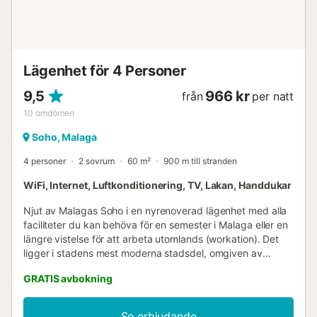
det visar den spanska målningen från 19-talet. - Plaza de
la Merced är det mest anmärkningsvärda torget i staden
och d...
Lägenhet för 4 Personer
9,5
966 kr
från
per natt
10
omdömen
Soho, Malaga
4 personer
2 sovrum
60 m²
900 m till stranden
WiFi, Internet, Luftkonditionering, TV, Lakan, Handdukar
Njut av Malagas Soho i en nyrenoverad lägenhet med alla
faciliteter du kan behöva för en semester i Malaga eller en
längre vistelse för att arbeta utomlands (workation). Det
ligger i stadens mest moderna stadsdel, omgiven av
restauranger, barer, kaféer, Soho Caixabank Theatre, där
GRATIS avbokning
du kan njuta av shower som Broadway och bredvid Muelle
Uno, det vackraste området i Malagas hamn. Bredvid
lägenheten, varifrån du kan njuta av staden utan att
Se erbjudande