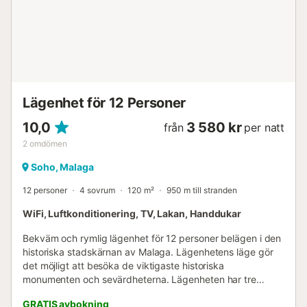
Lägenhet för 12 Personer
10,0
3 580 kr
från
per natt
2
omdömen
Soho, Malaga
12 personer
4 sovrum
120 m²
950 m till stranden
WiFi, Luftkonditionering, TV, Lakan, Handdukar
Bekväm och rymlig lägenhet för 12 personer belägen i den
historiska stadskärnan av Malaga. Lägenhetens läge gör
det möjligt att besöka de viktigaste historiska
monumenten och sevärdheterna. Lägenheten har tre
sovrum med dubbelsäng, ett sovrum med två enkelsängar,
GRATIS avbokning
tre badrum med dusch, ett vardagsrum och ett rymligt