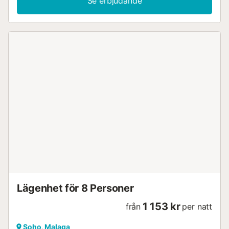
Se erbjudande
Lägenhet för 8 Personer
1 153 kr
från
per natt
Soho, Malaga