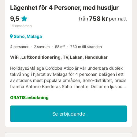
Lägenhet för 4 Personer, med husdjur
9,5
758 kr
från
per natt
19
omdömen
Soho, Malaga
4 personer
2 sovrum
58 m²
750 m till stranden
WiFi, Luftkonditionering, TV, Lakan, Handdukar
Holidays2Málaga Cordoba Atico är vår underbara duplex
takvåning i hjärtat av Málaga för 4 personer, belägen i ett
av stadens mest populära områden, Soho-distriktet, precis
framför Antonio Banderas Soho Theatre. Det är en ljus och
mysig duplex belägen i den historiska stadskärnan. Den
GRATIS avbokning
ligger på Cordoba-gatan och bara några minuters
promenad från Calle Larios (Málagas huvudgata), Plaza de
la Constitución och det nyrenoverade hamnområdet Muelle
Se erbjudande
Uno, med sitt magnifika Pompidou Museum, omgivet av
hundratals modebutiker (Zara, Massimo Dutti, Adolfo
Domínguez, etc.) och ett brett utbud av restauranger och
barer. Lägenheten har ett huvudsovrum med två