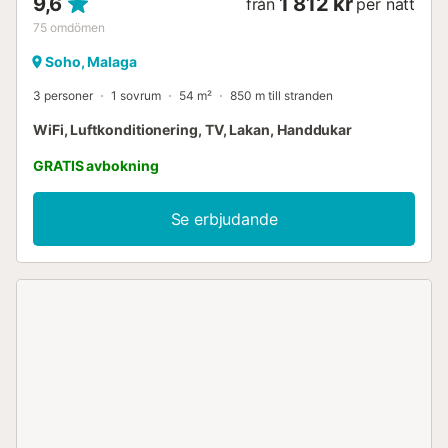
9,6
1 812 kr
från
per natt
75
omdömen
Soho, Malaga
3 personer
1 sovrum
54 m²
850 m till stranden
WiFi, Luftkonditionering, TV, Lakan, Handdukar
GRATIS avbokning
Se erbjudande