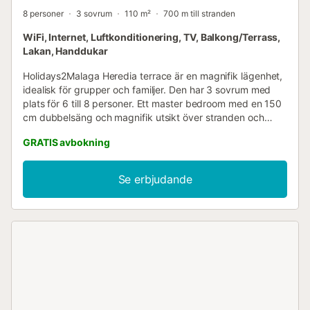
8 personer
3 sovrum
110 m²
700 m till stranden
WiFi, Internet, Luftkonditionering, TV, Balkong/Terrass,
Lakan, Handdukar
Holidays2Malaga Heredia terrace är en magnifik lägenhet,
idealisk för grupper och familjer. Den har 3 sovrum med
plats för 6 till 8 personer. Ett master bedroom med en 150
cm dubbelsäng och magnifik utsikt över stranden och
hamnen i Malaga. Två sovrum med två 90 cm sängar och
GRATIS avbokning
otrolig utsikt över La Alcazaba och katedralen i Malaga.
Observera att sovrummen inte har luftkonditionering, men
de har en takfläkt. Kök med alla nödvändiga redskap och
Se erbjudande
ett strykjärnrum. Två badrum med badkar/dusch. Rymligt
vardagsrum/matrum med en dubbel bäddsoffa, bord och
stolar för 8 personer, 50' platt skärm Smart TV och delad
luftkonditionering. Terrass med bord och stolar där du kan
njuta av magnifik utsikt över Medelhavet, hamnen i
Malaga, La Alcazaba och katedralen i Malaga. Inredd i en
klassisk och varm stil, Muelle de Heredia med terrass
kommer att glädja de mest krävande gästerna. Vi kan med
säkerhet säga att denna magnifika semesterlägenhet med