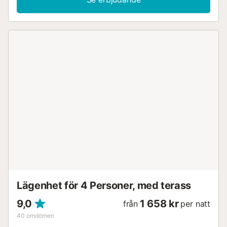
behöva resa med bil, kan du komma åt gågatorna i Soho,
där restauranger med både medelhavs- och internationell
mat är etablerade, och där du kan njuta av långa
promenader genom hamnen från Malaga. Lägenheten är
fördelad i 2 sovrum, ett med en dubbelsäng och ett andra
sovrum med en trundle-säng, ett rymligt vardagsrum med
Smart-TV och höghastighetsinternetåtkomst. Det har
luftkonditionering och värme i alla rum, samt ett kök med
alla redskap du kan behöva för en kort eller längre vistelse.
Badrummet har en duschbricka, som är exteriör, som alla
rum. Vi väntar på dig i Soho i Malaga så att du kan njuta av
modestaden i Europa....
Lägenhet för 4 Personer, med terass
9,0
1 658 kr
från
per natt
40
omdömen