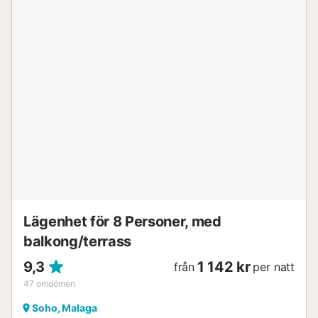
Lägenhet för 8 Personer, med
balkong/terrass
9,3
1 142 kr
från
per natt
47
omdömen
Soho, Malaga