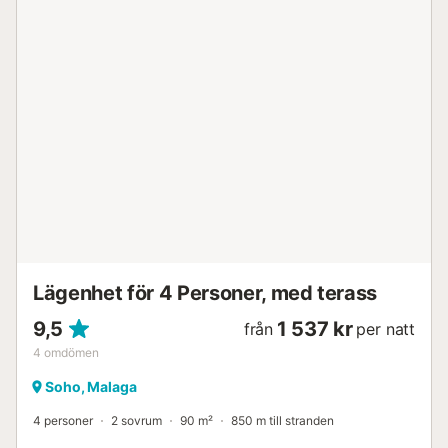
enkelsängar och takfönster i det sluttande taket, vackert
och mycket romantiskt. Hela lägenheten har trägolv, vilket
gör duplexen mycket varm och mysig. Den har ett badrum
med dusch och ett vardagsrum med integrerat kök,
utrustat med alla apparater du kan behöva: tvättmaskin,
diskmaskin, ugn, mikrovågsugn, kylskåp, kaffebryggare...
På det öppna övre planet finns en enkelfuton och en
enkels bäddsoffa. Idealisk för familjer och vänner.
Luftkonditionering. Strykjärn och strykbräda. Lägenheten
ligger bara ett stenkast från alla de mest besökta
platserna i staden Málaga, intill hamnen och Alameda
Principal (hållplatser för stadsbussar). Du kommer inte att
hitta ett bättre läge. Husdjur är tillåtna. 30 euro per
bokning. Fråga oss om vårt fina ...
Lägenhet för 4 Personer, med terass
9,5
1 537 kr
från
per natt
4
omdömen
Soho, Malaga
4 personer
2 sovrum
90 m²
850 m till stranden