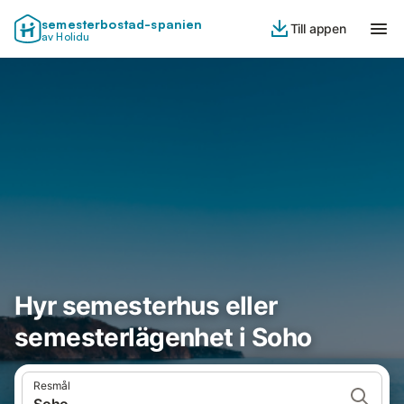
semesterbostad-spanien
Till appen
av Holidu
Hyr semesterhus eller
semesterlägenhet i Soho
Resmål