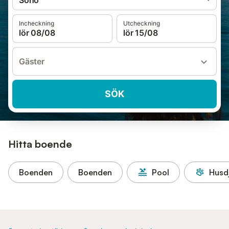
Soho
Incheckning
Utcheckning
lör 08/08
lör 15/08
Gäster
SÖK
Hitta boende
Boenden
Boenden
Pool
Husdj