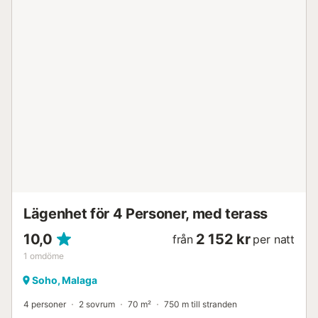
idealisk för två par eller en familj på fyra personer som vill
bo bekvämt och centralt i Málaga. Vi erbjuder
luftkonditionering och höghastighetsinternet....
Lägenhet för 4 Personer, med terass
10,0
2 152 kr
från
per natt
1
omdöme
Soho, Malaga
4 personer
2 sovrum
70 m²
750 m till stranden