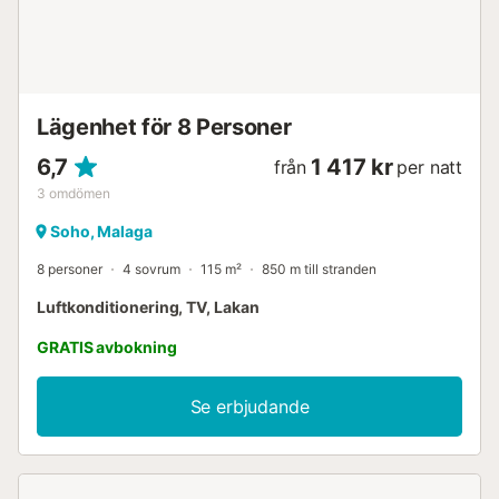
Lägenhet för 8 Personer
6,7
1 417 kr
från
per natt
3
omdömen
Soho, Malaga
8 personer
4 sovrum
115 m²
850 m till stranden
Luftkonditionering, TV, Lakan
GRATIS avbokning
Se erbjudande