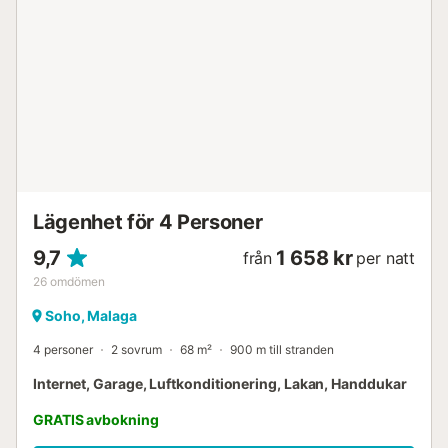
Lägenhet för 4 Personer
9,7
1 658 kr
från
per natt
26
omdömen
Soho, Malaga
4 personer
2 sovrum
68 m²
900 m till stranden
Internet, Garage, Luftkonditionering, Lakan, Handdukar
GRATIS avbokning