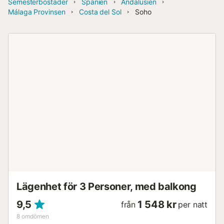
Semesterbostäder
Spanien
Andalusien
Málaga Provinsen
Costa del Sol
Soho
Lägenhet för 3 Personer, med balkong
9,5
1 548 kr
från
per natt
8
omdömen