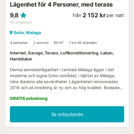
Lägenhet för 4 Personer, med terass
9,8
2 152 kr
från
per natt
49
omdömen
Soho, Malaga
4 personer
2 sovrum
85 m²
1 km till stranden
Internet, Garage, Terass, Luftkonditionering, Lakan,
Handdukar
Denna semesterlägenhet i centrala Málaga ligger i det
moderna och lugna Soho-området, i hjärtat av Málaga,
nära stadens alla sevärdheter. Lägenheten renoverades
2016 och all inredning är ny och av hög kvalitet. Bostaden
har ett stort vardagsrum med ett vackert matbord för sex
GRATIS avbokning
personer, en stor soffa och en platt-TV. Vardagsrummet
har direkt utgång till den charmiga terrassen med matbord
och soffa. Lägenheten har två sovrum: Ett med
Se erbjudande
dubbelsäng (180x200) och det andra med två
enkelsängar: 90x190. Det finns också två rymliga badrum
med dusch. Denna semesterbostad i centrala Málaga är