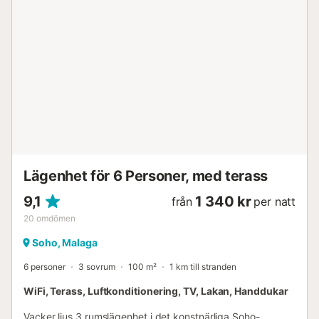
Lägenhet för 6 Personer, med terass
9,1
1 340 kr
från
per natt
20
omdömen
Soho, Malaga
6 personer
3 sovrum
100 m²
1 km till stranden
WiFi, Terass, Luftkonditionering, TV, Lakan, Handdukar
Vacker ljus 3 rumslägenhet i det konstnärliga Soho-