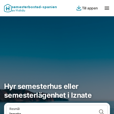
semesterbostad-spanien
Till appen
av Holidu
Hyr semesterhus eller
semesterlägenhet i Iznate
Resmål