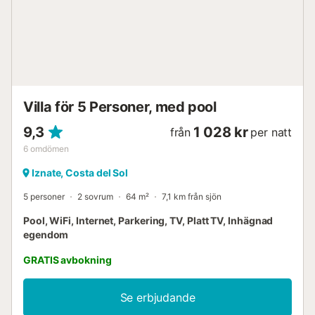
huset finns ett badrum med dusch som kompletterar
faciliteterna inomhus. Hela huset är utrustat med
luftkonditionering varm/kall. Uteserveringen har en
veranda som löper runt huset, med två bord för att äta "al
fresco" och solstolar för avkoppling. På bakgården kan du
med den tegelbyggda grillen laga läckra specialiteter att
dela med dina nära och kära. Körsbäret på toppen är dock
Villa för 5 Personer, med pool
den privata poolen, tack vare vilken du kan svalka dig och
njuta av solens varma strålar i o...
9,3
1 028 kr
från
per natt
6
omdömen
Iznate, Costa del Sol
5 personer
2 sovrum
64 m²
7,1 km från sjön
Pool, WiFi, Internet, Parkering, TV, Platt TV, Inhägnad
egendom
GRATIS avbokning
Se erbjudande