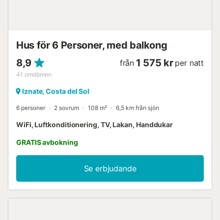
Hus för 6 Personer, med balkong
8,9
1 575 kr
från
per natt
41
omdömen
Iznate, Costa del Sol
6 personer
2 sovrum
108 m²
6,5 km från sjön
WiFi, Luftkonditionering, TV, Lakan, Handdukar
GRATIS avbokning
Se erbjudande