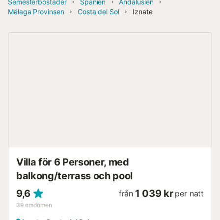
Semesterbostäder
Spanien
Andalusien
Málaga Provinsen
Costa del Sol
Iznate
Villa för 6 Personer, med
balkong/terrass och pool
9,6
1 039 kr
från
per natt
39
omdömen