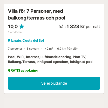
Villa för 7 Personer, med
balkong/terrass och pool
10,0
1 323 kr
från
per natt
1
omdöme
Iznate, Costa del Sol
7 personer
3 sovrum
142 m²
6,9 km från sjön
Pool, WiFi, Internet, Luftkonditionering, Platt TV,
Balkong/Terrass, Inhägnad egendom, Inhägnad pool
GRATIS avbokning
Se erbjudande