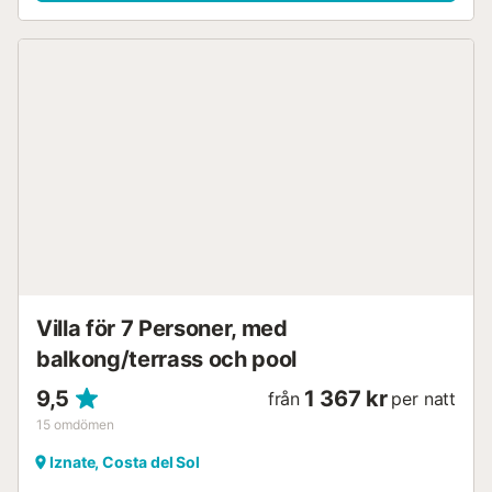
Villa för 7 Personer, med
balkong/terrass och pool
9,5
1 367 kr
från
per natt
15
omdömen
Iznate, Costa del Sol