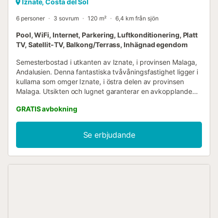
Iznate, Costa del Sol
6 personer
3 sovrum
120 m²
6,4 km från sjön
Pool, WiFi, Internet, Parkering, Luftkonditionering, Platt
TV, Satellit-TV, Balkong/Terrass, Inhägnad egendom
Semesterbostad i utkanten av Iznate, i provinsen Malaga,
Andalusien. Denna fantastiska tvåvåningsfastighet ligger i
kullarna som omger Iznate, i östra delen av provinsen
Malaga. Utsikten och lugnet garanterar en avkopplande
semester för hela familjen. Den unika designen och
GRATIS avbokning
autentiska möbleringen garanterar också en oförglömlig
vistelse. På bottenvåningen finns ett runt vardagsrum med
en bekväm soffa, där du kan ta en avkopplande siesta, en
Se erbjudande
öppen spis och ett matbord. Det fullt utrustade köket är
avskilt från vardagsrummet av pittoreska tegelvalv.
Bottenvåningen har även ett badrum med badkar och två
sovrum: ett av dem är möblerat med en dubbelsäng,
medan det andra har två enkelsängar. På övervåningen
finns ett unikt, runt sovrum med en dubbelsäng och
utgång till en spektakulär privat terrass med utsikt över
det böljande landskapet. Du kan koppla av vid
utomhusbordet och förälska dig i panoramautsikten. Inne i