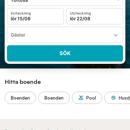
Tortosa
Incheckning
Utcheckning
lör 15/08
lör 22/08
Gäster
SÖK
Hitta boende
Boenden
Boenden
Pool
Husdj