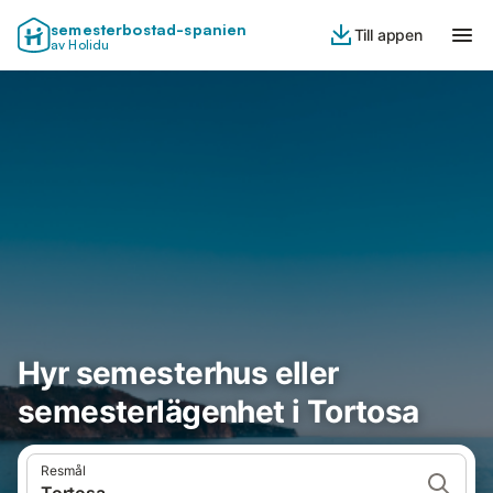
semesterbostad-spanien
Till appen
av Holidu
Hyr semesterhus eller
semesterlägenhet i Tortosa
Resmål