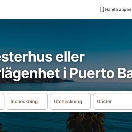
Hämta appen
sterhus eller
lägenhet i Puerto B
Incheckning
Utcheckning
Gäster