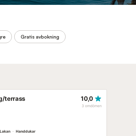
gre
Gratis avbokning
g/terrass
10,0
3
omdömen
Lakan
Handdukar