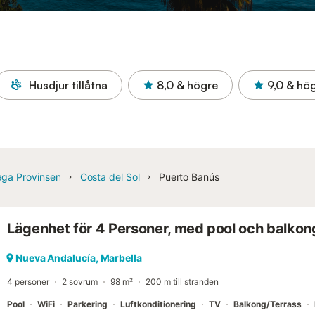
Husdjur tillåtna
8,0
& högre
9,0
& hö
aga Provinsen
Costa del Sol
Puerto Banús
Lägenhet för 4 Personer, med pool och balkon
Nueva Andalucía, Marbella
4 personer
2 sovrum
98 m²
200 m till stranden
Pool
WiFi
Parkering
Luftkonditionering
TV
Balkong/Terrass