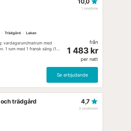
10,0
1
omdöme
Trädgård
Lakan
från
ing: vardagsrum/matrum med
1 483 kr
tsen. 1 rum med 1 fransk säng (150
(2 pers. 2 x 80 cm, längd 190
per natt
in, 4 keramikhällar, brödrost,
ssmöbler, grill. Utsikt över
barnsäng, hårtork. Internet (WiFi,
Se erbjudande
MA/36477 // Reg. Nr.:
2...
 och trädgård
4,7
3
omdömen