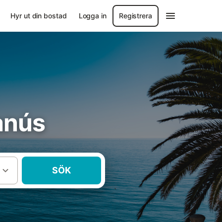
Hyr ut din bostad
Logga in
Registrera
anús
SÖK