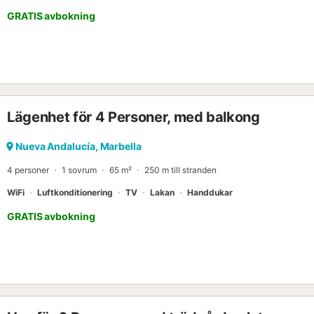
längd 190 cm). Kök (ugn, diskmaskin, 4 keramiska spishällar, mikr
GRATIS avbokning
Luftkonditionering, centralvärme. Terrass 10 m2. Terrassmöbler. Ut
Faciliteter: tvättmaskin. Internet (WiFi, gratis). Parkeringsplats nr 
Lägenhet för 4 Personer, med balkong
Nueva Andalucía, Marbella
4 personer
1 sovrum
65 m²
250 m till stranden
WiFi
Luftkonditionering
TV
Lakan
Handdukar
GRATIS avbokning