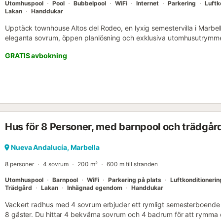
Utomhuspool
Pool
Bubbelpool
WiFi
Internet
Parkering
Luftk
Lakan
Handdukar
Upptäck townhouse Altos del Rodeo, en lyxig semestervilla i Marbe
eleganta sovrum, öppen planlösning och exklusiva utomhusutrymmen 
vänner och golfälskare. Bara ett stenkast från Real Padel Club och 
GRATIS avbokning
njut av stränder, restauranger, nattliv och shopping för en oförglömli
Under din vistelse hos oss kan du använda swimspa och trädgård so
parkeringsplatser framför lägenheten och alla bekvämligheter. 1. 
du att följa våra tider för in- och utcheckning. 2. Våra gäster kommer
information kommer att synas i appen. Som gäst förväntar vi oss att
därefter. 3. Vid utcheckning senare än avtalad utcheckningstid förbe
din säkerhetsdeposition. 4. Våra tider för in- och utcheckning är ber
Hus för 8 Personer, med barnpool och trädgår
Incheckningstiden börjar kl. 17:00 och slutar kl. 20:00. Om du önsk
begär en sen personlig incheckning. En tilläggsavgift på 25,00 € t
tjänster under din vistelse. Vi kan ordna extra handdukar eller städ
Nueva Andalucía, Marbella
ändras upp till 21 dagar före ditt bekräftade incheckningsdatum. Ef
8 personer
4 sovrum
200 m²
600 m till stranden
ändringsbegäran föremål för granskning och kan nekas...
Utomhuspool
Barnpool
WiFi
Parkering på plats
Luftkonditionerin
Trädgård
Lakan
Inhägnad egendom
Handdukar
Vackert radhus med 4 sovrum erbjuder ett rymligt semesterboende p
8 gäster. Du hittar 4 bekväma sovrum och 4 badrum för att rymma 