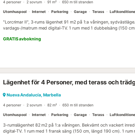
4 personer
2 sovrum
91 m²
650 m till stranden
användas om någon föredrar att sova separat. Det finns luftkonditio
Smart TV för att komma åt Netflix, YouTube, etc., samt IPTV (olika in
Utomhuspool
Internet
Parkering
Garage
Terass
Luftkonditione
"Lorcrimar II", 3-rums lägenhet 91 m2 på 1:a våningen, sydvästläge
vardags-/matrum med digital-TV. 1 rum med 1 dubbelsäng (150 cm
dusch/bidé/WC. 1 rum med 2 sängar (90 cm, längd 190 cm). Kök (ug
GRATIS avbokning
mikrovågsugn, frys). Badrum/bidé/WC. Luftkonditionering, centralv
Faciliteter: tvättmaskin. Internet (WiFi, gratis). Parkeringsplats nr 
ESFCNT0000290410004777250000000000000000VUT/MA/3594
Lägenhet för 4 Personer, med terass och träd
Nueva Andalucía, Marbella
4 personer
2 sovrum
82 m²
650 m till stranden
Utomhuspool
Internet
Parkering
Garage
Terass
Luftkonditione
3-rumslägenhet 82 m2 på 1:a våningen. Bekvämt och vackert inr
digital-TV. 1 rum med 1 fransk säng (150 cm, längd 190 cm). 1 rum