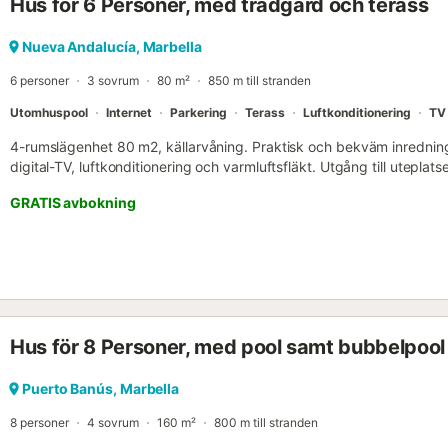
Hus för 6 Personer, med trädgård och terass
Nueva Andalucía, Marbella
6 personer
3 sovrum
80 m²
850 m till stranden
Utomhuspool
Internet
Parkering
Terass
Luftkonditionering
TV
4-rumslägenhet 80 m2, källarvåning. Praktisk och bekväm inredn
digital-TV, luftkonditionering och varmluftsfläkt. Utgång till utepla
cm, längd 200 cm), luftkonditionering. 1 rum med 1 utdragbar säng 
GRATIS avbokning
cm). 1 rum med 1 fransk säng (150 cm, längd 190 cm). Kök (diskmask
vattenkokare, mikrovågsugn, frys). 2 badrum/bidé/WC. Terrass. Terra
poolen och trädgården. Faciliteter: tvättmaskin, strykjärn, barnstol, 
gratis). Observera: lämplig för familjer. Endast rökfria gäster. VUT/
ESFCTU0000290410004232270000000000000000VUT/MA/36477
Hus för 8 Personer, med pool samt bubbelpool
Puerto Banús, Marbella
8 personer
4 sovrum
160 m²
800 m till stranden