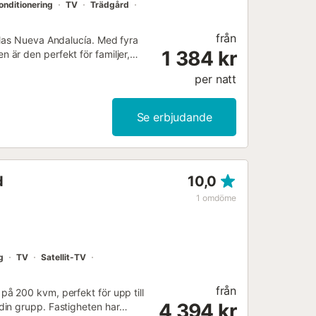
onditionering
TV
Trädgård
från
llas Nueva Andalucía. Med fyra
1 384 kr
är den perfekt för familjer,
några minuter från Puerto Banús,
per natt
g vistelse på Costa del Sol.
m finns på plats, gratis
Genom att boka hos oss godkänner
Se erbjudande
 att få vår Gäst-app. All
 du granskar all information
håller vi oss rätten att behålla
oende av tillgänglighet.
d
10,0
ar checka in senare, vänligen
illkommer. 5. Du kan använda våra
1
omdöme
service. 6. Din bokning kan
ter denna period är din
g
TV
Satellit-TV
från
å 200 kvm, perfekt för upp till
4 394 kr
din grupp. Fastigheten har