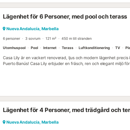
Lägenhet för 6 Personer, med pool och terass
Nueva Andalucía, Marbella
6 personer
3 sovrum
121 m²
450 m till stranden
Utomhuspool
Pool
Internet
Terass
Luftkonditionering
TV
Pl
Casa Lily är en vackert renoverad, ljus och modern lägenhet precis in
Puerto Banús! Casa Lily erbjuder en fräsch, ren och elegant miljö för
Lägenheten har nyligen renoverats till en mycket hög och modern 
stilfulla detaljer som industriella glaspartier i master bedroom sa
guldfärgade armaturer och detaljer. Lägenheten har ett öppet kö
dubbeldörrar som leder ut till den rymliga terrassen (23m2). Köket ä
inklusive diskmaskin, kyl/frys, ugn och Nespresso-kaffemaskin. Fön
ljudisolerade. Terrassen är rymlig, vetter mot väster och har ett in
Bekväma utomhusmöbler för matplats och lounge skapar den perfekt
Lägenhet för 4 Personer, med trädgård och te
solnedgångsdrinkar och middagar utomhus. Det finns 3 sovrum, va
tredje separat badrum. Master bedroom och det tredje sovrummet
trädgård och poolområde. Totalt finns det plats för 6 personer att
Nueva Andalucía, Marbella
en 180 cm bred säng och två 160 cm breda sängar. Dessutom finn