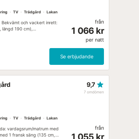
nering i hela lägenheten, en
ternationella kanaler) och W...
ring
TV
Trädgård
Lakan
från
. Bekvämt och vackert inrett:
1 066 kr
, längd 190 cm),
n, 4 keramiska hällar,
per natt
ärme. Terrass. Terrassmöbler.
13. VUT/MA/35948 // Reg. Nr.:
80...
Se erbjudande
gård
9,7
7
omdömen
ring
TV
Trädgård
Lakan
från
edda: vardagsrum/matrum med
1 055 kr
 med 1 fransk säng (135 cm,