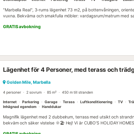
"Marbella Real", 3-rums lägenhet 73 m2, på bottenvåningen, orienteri
vuxna. Bekväma och smakfulla möbler: vardagsrum/matrum med sate
till uteplatsen, till poolen. 1 rum med 1 fransk säng. Utgång till ute
GRATIS avbokning
med badkar/WC och handfat. Öppet kök (diskmaskin, 4 keramiska hä
Dusch/WC. Ingen värmemöjlighet. Terrass 28 m2. Terrassmöbler. My
landsbygden. Faciliteter: tvättmaskin, barnstol, barnsäng. Internet (W
20. Observera: lämpligt för familjer. Endast rökfria. VUT/MA/27154 //
ESFCTU0000290410002339940000000000000000VUT/MA/27154
Lägenhet för 4 Personer, med terass och träd
Golden Mile, Marbella
4 personer
2 sovrum
85 m²
450 m till stranden
Internet
Parkering
Garage
Terass
Luftkonditionering
TV
Tr
Inhägnad egendom
Handdukar
Magnifik lägenhet med 2 dubbelrum, terrass med utsikt och strandnä
bekväm och säker vistelse 🌞🏖️ Hej! Vi är CUBO'S HOLIDAY HOMES,
semesterboenden sedan 2005. Denna exklusiva lägenhet för 4 pers
GRATIS avbokning