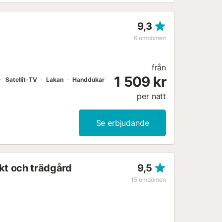
9,3
6
omdömen
från
1 509 kr
Satellit-TV
Lakan
Handdukar
per natt
Se erbjudande
kt och trädgård
9,5
15
omdömen