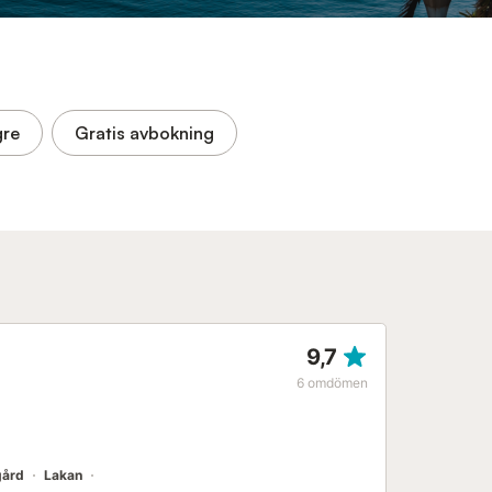
gre
Gratis avbokning
9,7
6
omdömen
gård
Lakan