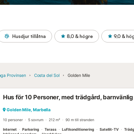
Husdjur tillåtna
8,0
& högre
9,0
& hö
aga Provinsen
Costa del Sol
Golden Mile
Hus för 10 Personer, med trädgård, barnvänlig
Golden Mile, Marbella
10 personer
5 sovrum
212 m²
90 m till stranden
Internet
Parkering
Terass
Luftkonditionering
Satellit-TV
Träd