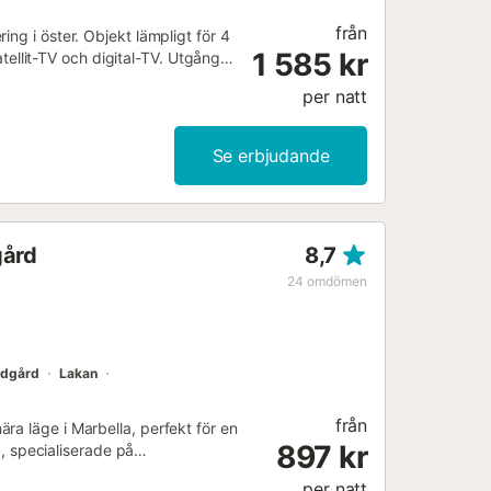
från
ng i öster. Objekt lämpligt för 4
1 585 kr
llit-TV och digital-TV. Utgång
platsen. 1 rum med 1 fransk säng
per natt
llar, mikrovågsugn, frys).
cket vacker utsikt över
iFi, gratis). Parkeringsplats nr
Se erbjudande
 Reg. Nr.:
4...
gård
8,7
24
omdömen
ädgård
Lakan
från
ra läge i Marbella, perfekt för en
897 kr
 specialiserade på
oner utmärker sig med sin
per natt