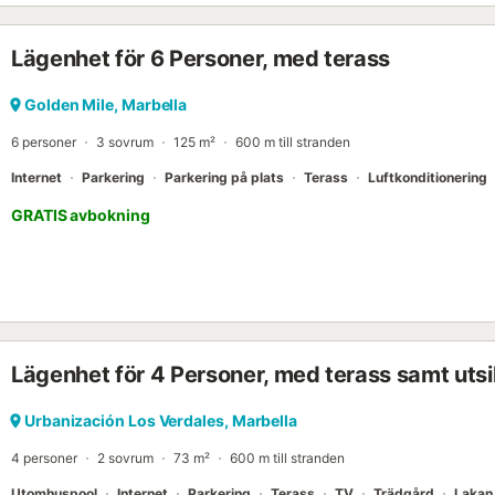
Lägenhet för 6 Personer, med terass
Golden Mile, Marbella
6 personer
3 sovrum
125 m²
600 m till stranden
Internet
Parkering
Parkering på plats
Terass
Luftkonditionering
GRATIS avbokning
Lägenhet för 4 Personer, med terass samt utsi
Urbanización Los Verdales, Marbella
4 personer
2 sovrum
73 m²
600 m till stranden
Utomhuspool
Internet
Parkering
Terass
TV
Trädgård
Lakan