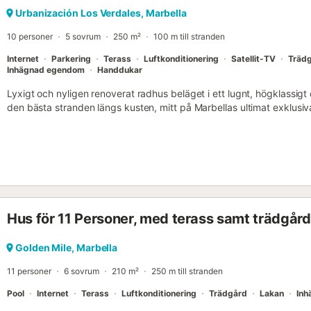
Urbanización Los Verdales, Marbella
10 personer
5 sovrum
250 m²
100 m till stranden
Internet
Parkering
Terass
Luftkonditionering
Satellit-TV
Träd
Inhägnad egendom
Handdukar
Lyxigt och nyligen renoverat radhus beläget i ett lugnt, högklassigt
den bästa stranden längs kusten, mitt på Marbellas ultimat exklusiv
promenera till Marbella med dess vackra gamla stadsmur eller till P
stormarknader och några utmärkta restauranger finns inom bekvä
Marbellamar är ett lugnt, bostadsområde som består av stilfulla rad
respekt för våra grannar är Casa Isa inte lämpligt för svensexor elle
planerar att anordna högljudda sammankomster. Vi ber alla gäster 
och upprätthålla en lugn atmosfär, särskilt i gemensamma utrymmen.
välutrustat radhus i det exklusiva strandnära området Marbellamar
Hus för 11 Personer, med terass samt trädgård
som anses vara den bästa i området. Huset ligger mitt på Marbella
Mil, som betraktas som ett av de mest exklusiva områdena i hela Eur
personer och erbjuder lyxiga och välutrustade boenden och facilitete
Golden Mile, Marbella
önska dig; moderna badrum i travertinmarmor, massageduschar, b
11 personer
6 sovrum
210 m²
250 m till stranden
mycket mer. Våra gäster kan njuta av bekväma sittplatser inomhus 
på de olika terrasserna. Inget är förbjudet i Casa ...
Pool
Internet
Terass
Luftkonditionering
Trädgård
Lakan
Inh