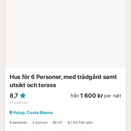
Hus för 6 Personer, med trädgård samt
utsikt och terass
8,7
1 600 kr
från
per natt
3
omdömen
Polop, Costa Blanca
6 personer
3 sovrum
90 m²
8,1 km från sjön