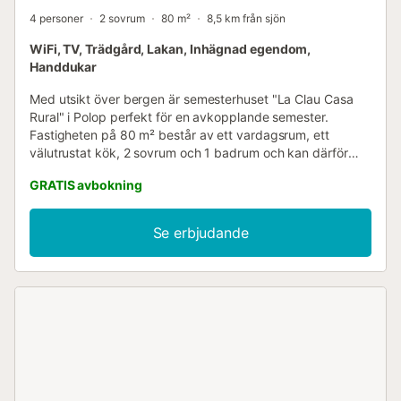
4 personer
2 sovrum
80 m²
8,5 km från sjön
WiFi, TV, Trädgård, Lakan, Inhägnad egendom,
Handdukar
Med utsikt över bergen är semesterhuset "La Clau Casa
Rural" i Polop perfekt för en avkopplande semester.
Fastigheten på 80 m² består av ett vardagsrum, ett
välutrustat kök, 2 sovrum och 1 badrum och kan därför
rymma 4 personer. Ytterligare bekvämligheter inkluderar
GRATIS avbokning
höghastighets-Wi-Fi (lämpligt för videosamtal), en smart-
TV med streamingtjänster. Det finns en takfläkt i
vardagsrummet och golvfläktar i alla rum. Två barnstolar
Se erbjudande
finns tillgängliga, och en babysäng finns att hyra mot en
avgift. Ditt privata utomhusområde inkluderar en trädgård,
en öppen terrass och en grill. Fastigheten ligger 14 km från
Benidorms tågstation och 50 km från Alicante Golf Course.
Dessutom ligger närmaste flygplats, Alicante-Elche Miguel
Hernández Airport, 67 km bort. Gratis parkering finns på
gatan. Ett husdjur är tillåtet utan diskriminering av ras, vikt
eller antal och utan kostnad. Luftkonditionering finns inte.
Värden kan erbjuda transfer till och från flygplatsen och