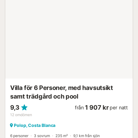
och god mat från grillen på terrassen. Runt semesterhuset
har du många möjligheter till aktiviteter. Utforska
omgivningarna på en vandring eller cykeltur, spela golf
och minigolf eller åk till stranden och ha kul i vågorna med
hela familjen. Njut av din vistelse i detta vackra
semesterhus med alla bekvämligheter....
Villa för 6 Personer, med havsutsikt
samt trädgård och pool
9,3
1 907 kr
från
per natt
12
omdömen
Polop, Costa Blanca
6 personer
3 sovrum
235 m²
9,1 km från sjön