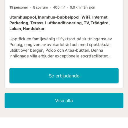
19 personer
8 sovrum
400 m²
9,6 km från sjön
Utomhuspool, Inomhus-bubbelpool, WiFi, Internet,
Parkering, Terass, Luftkonditionering, TV, Trädgård,
Lakan, Handdukar
Upptäck en familjevänlig tillflyktsort på sluttningarna av
Ponoig, omgiven av avokadoträd och med spektakulär
utsikt över bergen, Polop och Altea-bukten. Denna
inhägnade villa erbjuder exceptionella sportfaciliteter:
tennisbana, frontón, basketkorg och pool med solterrass.
Huset har 8 rum, de flesta med eget badrum, två rymliga
vardagsrum och ett fullt utrustat kök. Inomhus finns
Se erbjudande
pingisbord, biljardbord och fotbollsspel för er
underhållning. Den stora trädgården på tusen
kvadratmeter förbinder huset med sportfaciliteterna. Den
stora poolen har solstolar och parasoller, med möjlighet till
Visa alla
säkerhetsstaket. Grillplatsen med grill och tegelugn har
plats för mer än 20 personer. Polop ligger 20 minuters
promenad bort, med vandringsleder från gården till
bergen. Benidorm och dess världsberömda stränder ligger
10 minuters bilresa bort, medan den charmiga byn Altea