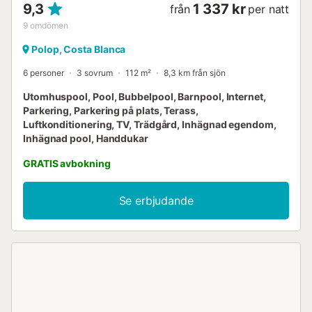
9,3
1 337 kr
från
per natt
9
omdömen
Polop, Costa Blanca
6 personer
3 sovrum
112 m²
8,3 km från sjön
Utomhuspool, Pool, Bubbelpool, Barnpool, Internet,
Parkering, Parkering på plats, Terass,
Luftkonditionering, TV, Trädgård, Inhägnad egendom,
Inhägnad pool, Handdukar
GRATIS avbokning
Se erbjudande