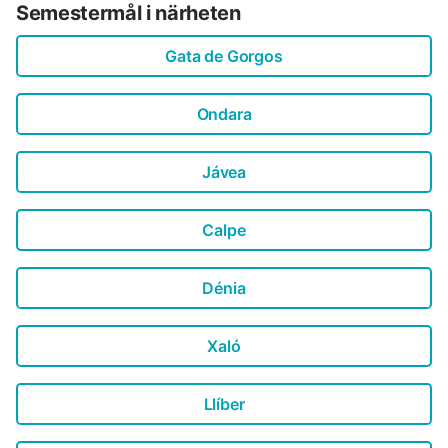
ligger 15 minuter bort....
Semestermål i närheten
Gata de Gorgos
Ondara
Jávea
Calpe
Dénia
Xaló
Llíber