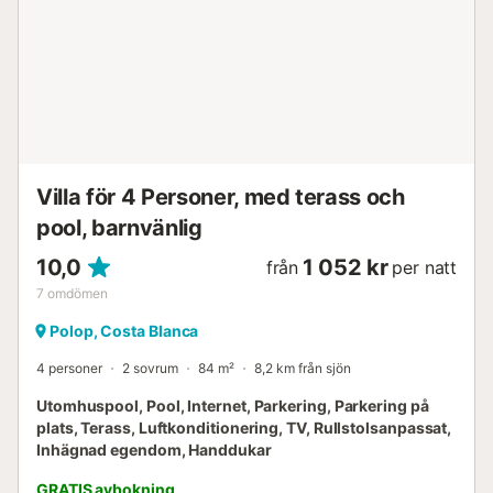
tågstationen för maximalt 4 personer. Värdarna kan hjälpa
gästerna på engelska, spanska och norska....
Villa för 4 Personer, med terass och
pool, barnvänlig
10,0
1 052 kr
från
per natt
7
omdömen
Polop, Costa Blanca
4 personer
2 sovrum
84 m²
8,2 km från sjön
Utomhuspool, Pool, Internet, Parkering, Parkering på
plats, Terass, Luftkonditionering, TV, Rullstolsanpassat,
Inhägnad egendom, Handdukar
GRATIS avbokning