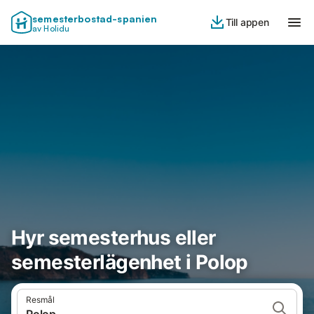
semesterbostad-spanien
Till appen
av Holidu
Hyr semesterhus eller
semesterlägenhet i Polop
Resmål