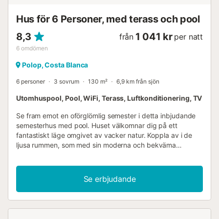
Hus för 6 Personer, med terass och pool
8,3
1 041 kr
från
per natt
6
omdömen
Polop, Costa Blanca
6 personer
3 sovrum
130 m²
6,9 km från sjön
Utomhuspool, Pool, WiFi, Terass, Luftkonditionering, TV
Se fram emot en oförglömlig semester i detta inbjudande
semesterhus med pool. Huset välkomnar dig på ett
fantastiskt läge omgivet av vacker natur. Koppla av i de
ljusa rummen, som med sin moderna och bekväma
inredning erbjuder en idealisk miljö för din
semesteravkoppling. Njut av måltiderna tillsammans med
utsikt över poolen. På kvällen kan du göra det bekvämt i
Se erbjudande
soffan, gå igenom dagens upplevelser och prata till sent
på kvällen. Njut av solen i bekväma loungemöbler på
terrassen eller koppla av med en bok i skuggan. Simma
några varv i poolen och avsluta dagen med kalla drycker