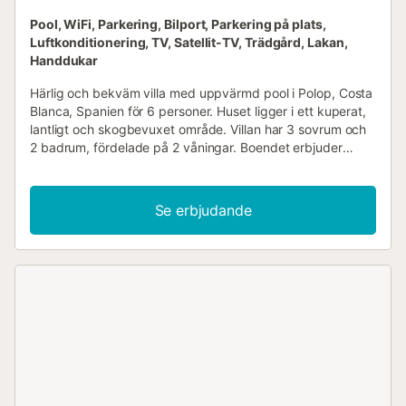
Pool, WiFi, Parkering, Bilport, Parkering på plats,
Luftkonditionering, TV, Satellit-TV, Trädgård, Lakan,
Handdukar
Härlig och bekväm villa med uppvärmd pool i Polop, Costa
Blanca, Spanien för 6 personer. Huset ligger i ett kuperat,
lantligt och skogbevuxet område. Villan har 3 sovrum och
2 badrum, fördelade på 2 våningar. Boendet erbjuder
avskildhet, en underbar gräsmatta, en härlig uppvärmd
pool, fantastisk utsikt över dalen och bergen, samt vacker
utsikt över bukten, havet och landsbygden. Dess komfort
Se erbjudande
och närheten till sportaktiviteter gör detta till en fin villa att
tillbringa semestern i Spanien med familj eller vänner.
Villans interiör Villa i 2 plan Vardagsrum med
luftkonditionering och TV 3 sovrum och 2 badrum
Parabolantenn Larmsystem Tvättstuga med tvättmaskin
Kök Öppet kök med keramikhäll, elektrisk ugn,
mikrovågsugn, diskmaskin, kyl/frys, kaffebryggare,
vattenkokare, mixer, brödrost och juicepress Sovrum och
badrum Sovrum med luftkonditionering, dubbelsäng och
eget badrum Sovrum med dubbelsäng och eget badrum
Sovrum med luftkonditionering, dubbelsäng och fläkt Eget