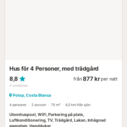
Hus för 4 Personer, med trädgård
8,8
877 kr
från
per natt
4
omdömen
Polop, Costa Blanca
4 personer
2 sovrum
70 m²
6,5 km från sjön
Utomhuspool, WiFi, Parkering på plats,
Luftkonditionering, TV, Trädgård, Lakan, Inhägnad
egendom, Handdukar