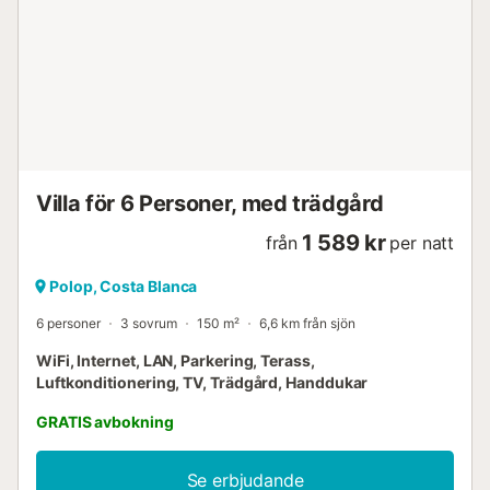
badrum med dubbelhandfat, badkar, dusch och toalett
Badrum med handfat, dusch och toalett Villans exteriör
Stor och inhägnad tomt Uppvärmd privat pool på 9m x 5m
Underbar gräsmattedel med trädgårdsmöbler och solstolar
Inglasad veranda / vinterträdgård 3 terrasser, varav 2 är
täckta Utomhuskök och grill Utomhusdusch Utesittplats
och utomhusmatplats 2 privata parkeringsplatser
Takterrass Mer information Närmaste stad: La...
Villa för 6 Personer, med trädgård
1 589 kr
från
per natt
Polop, Costa Blanca
6 personer
3 sovrum
150 m²
6,6 km från sjön
WiFi, Internet, LAN, Parkering, Terass,
Luftkonditionering, TV, Trädgård, Handdukar
GRATIS avbokning
Se erbjudande