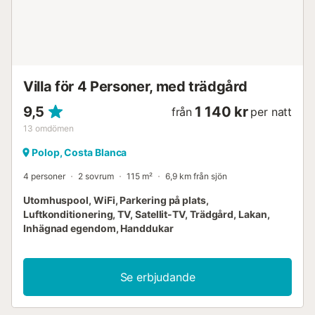
Villa för 4 Personer, med trädgård
9,5
1 140 kr
från
per natt
13
omdömen
Polop, Costa Blanca
4 personer
2 sovrum
115 m²
6,9 km från sjön
Utomhuspool, WiFi, Parkering på plats,
Luftkonditionering, TV, Satellit-TV, Trädgård, Lakan,
Inhägnad egendom, Handdukar
Se erbjudande