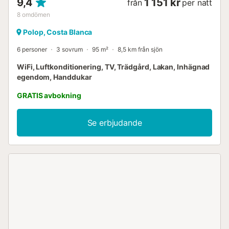
9,4
1 151 kr
från
per natt
8
omdömen
Polop, Costa Blanca
6 personer
3 sovrum
95 m²
8,5 km från sjön
WiFi, Luftkonditionering, TV, Trädgård, Lakan, Inhägnad
egendom, Handdukar
GRATIS avbokning
Se erbjudande