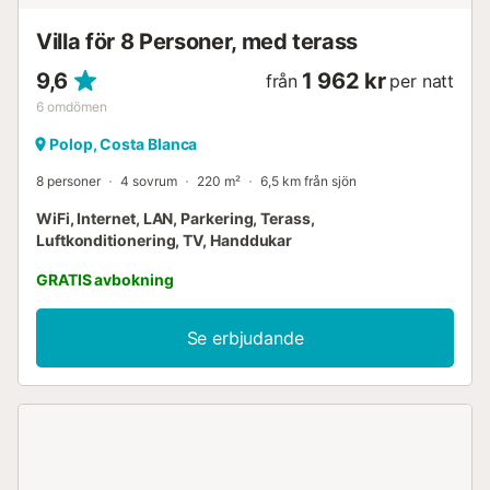
Villa för 8 Personer, med terass
9,6
1 962 kr
från
per natt
6
omdömen
Polop, Costa Blanca
8 personer
4 sovrum
220 m²
6,5 km från sjön
WiFi, Internet, LAN, Parkering, Terass,
Luftkonditionering, TV, Handdukar
GRATIS avbokning
Se erbjudande