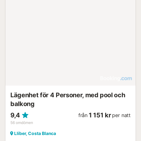
Lägenhet för 4 Personer, med pool och
balkong
9,4
1 151 kr
från
per natt
56
omdömen
Llíber, Costa Blanca