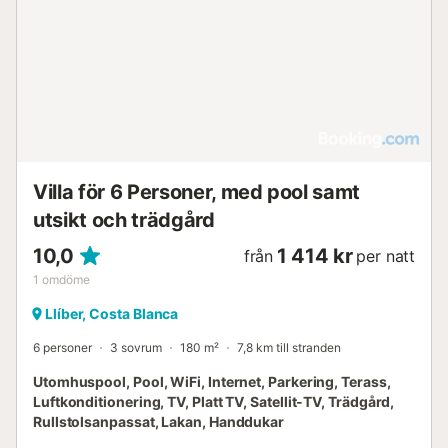
Villa för 6 Personer, med pool samt
utsikt och trädgård
10,0
1 414 kr
från
per natt
1
omdöme
Llíber, Costa Blanca
6 personer
3 sovrum
180 m²
7,8 km till stranden
Utomhuspool, Pool, WiFi, Internet, Parkering, Terass,
Luftkonditionering, TV, Platt TV, Satellit-TV, Trädgård,
Rullstolsanpassat, Lakan, Handdukar