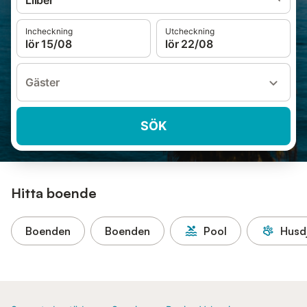
Llíber
Incheckning
Utcheckning
lör 15/08
lör 22/08
Gäster
SÖK
Hitta boende
Boenden
Boenden
Pool
Husdj