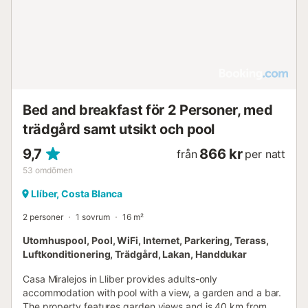
Bed and breakfast för 2 Personer, med
trädgård samt utsikt och pool
9,7
866 kr
från
per natt
53
omdömen
Llíber, Costa Blanca
2 personer
1 sovrum
16 m²
Utomhuspool, Pool, WiFi, Internet, Parkering, Terass,
Luftkonditionering, Trädgård, Lakan, Handdukar
Casa Miralejos in Lliber provides adults-only
accommodation with pool with a view, a garden and a bar.
The property features garden views and is 40 km from