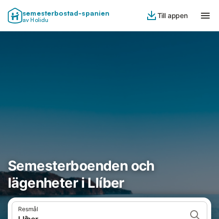
semesterbostad-spanien
Till appen
av Holidu
Semesterboenden och
lägenheter i Llíber
Resmål