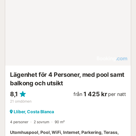
Lägenhet för 4 Personer, med pool samt
balkong och utsikt
8,1
1 425 kr
från
per natt
21
omdömen
Llíber, Costa Blanca
4 personer
2 sovrum
90 m²
Utomhuspool, Pool, WiFi, Internet, Parkering, Terass,