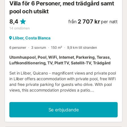
Villa för 6 Personer, med trädgård samt
pool och utsikt
8,4
2 707 kr
från
per natt
14
omdömen
Llíber, Costa Blanca
6 personer
3 sovrum
150 m²
9,9 km till stranden
Utomhuspool, Pool, WiFi, Internet, Parkering, Terass,
Luftkonditionering, TV, Platt TV, Satellit-TV, Trädgård
Set in Lliber, Quicano - magnificent views and private pool
in Lliber offers accommodation with private pool, free WiFi
and free private parking for guests who drive. With pool
views, this accommodation provides a patio....
Se erbjudande