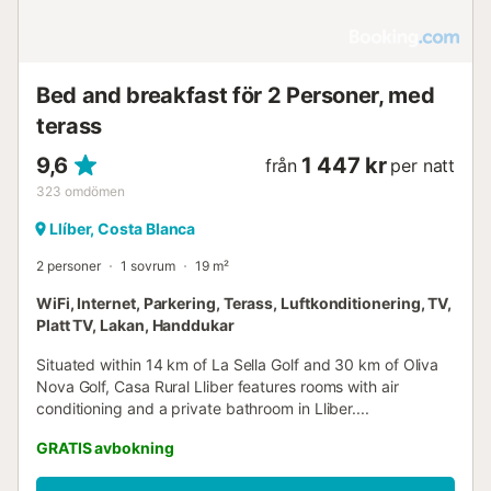
Bed and breakfast för 2 Personer, med
terass
9,6
1 447 kr
från
per natt
323
omdömen
Llíber, Costa Blanca
2 personer
1 sovrum
19 m²
WiFi, Internet, Parkering, Terass, Luftkonditionering, TV,
Platt TV, Lakan, Handdukar
Situated within 14 km of La Sella Golf and 30 km of Oliva
Nova Golf, Casa Rural Lliber features rooms with air
conditioning and a private bathroom in Lliber....
GRATIS avbokning