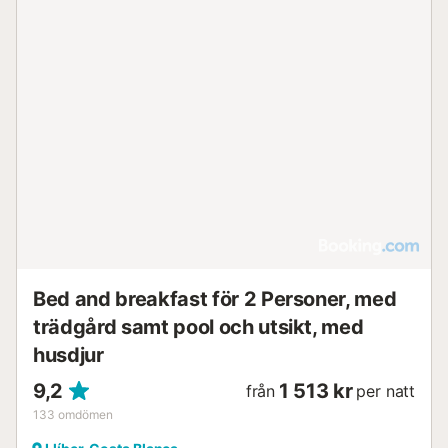
Bed and breakfast för 2 Personer, med
trädgård samt pool och utsikt, med
husdjur
9,2
1 513 kr
från
per natt
133
omdömen