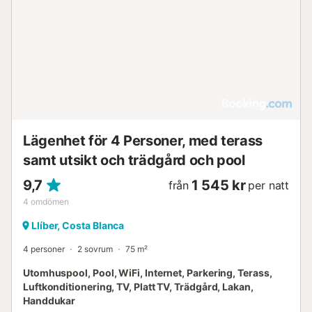
Lägenhet för 4 Personer, med terass
samt utsikt och trädgård och pool
9,7
1 545 kr
från
per natt
4
omdömen
Llíber, Costa Blanca
4 personer
2 sovrum
75 m²
Utomhuspool, Pool, WiFi, Internet, Parkering, Terass,
Luftkonditionering, TV, Platt TV, Trädgård, Lakan,
Handdukar