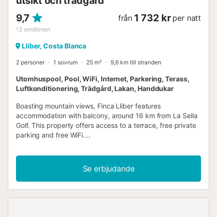
utsikt och trädgård
9,7
1 732 kr
från
per natt
12
omdömen
Llíber, Costa Blanca
2 personer
1 sovrum
25 m²
9,6 km till stranden
Utomhuspool, Pool, WiFi, Internet, Parkering, Terass,
Luftkonditionering, Trädgård, Lakan, Handdukar
Boasting mountain views, Finca Lliber features
accommodation with balcony, around 16 km from La Sella
Golf. This property offers access to a terrace, free private
parking and free WiFi....
Se erbjudande