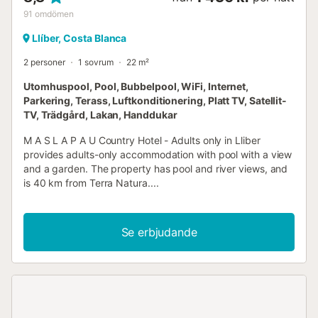
91
omdömen
Llíber, Costa Blanca
2 personer
1 sovrum
22 m²
Utomhuspool, Pool, Bubbelpool, WiFi, Internet,
Parkering, Terass, Luftkonditionering, Platt TV, Satellit-
TV, Trädgård, Lakan, Handdukar
M A S L A P A U Country Hotel - Adults only in Lliber
provides adults-only accommodation with pool with a view
and a garden. The property has pool and river views, and
is 40 km from Terra Natura....
Se erbjudande