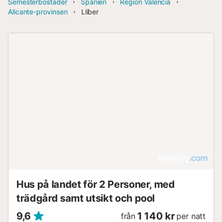
Semesterbostäder
Spanien
Region Valencia
Alicante-provinsen
Llíber
Hus på landet för 2 Personer, med
trädgård samt utsikt och pool
9,6
1 140 kr
från
per natt