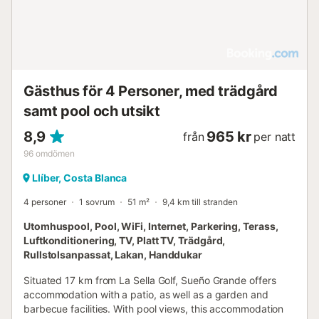
Gästhus för 4 Personer, med trädgård
samt pool och utsikt
8,9
965 kr
från
per natt
96
omdömen
Llíber, Costa Blanca
4 personer
1 sovrum
51 m²
9,4 km till stranden
Utomhuspool, Pool, WiFi, Internet, Parkering, Terass,
Luftkonditionering, TV, Platt TV, Trädgård,
Rullstolsanpassat, Lakan, Handdukar
Situated 17 km from La Sella Golf, Sueño Grande offers
accommodation with a patio, as well as a garden and
barbecue facilities. With pool views, this accommodation