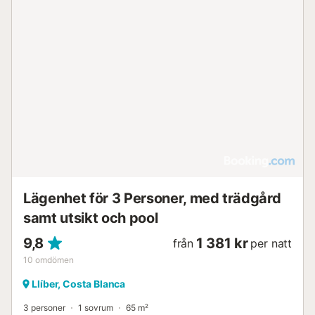
Lägenhet för 3 Personer, med trädgård
samt utsikt och pool
9,8
1 381 kr
från
per natt
10
omdömen
Llíber, Costa Blanca
3 personer
1 sovrum
65 m²