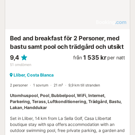
Bed and breakfast för 2 Personer, med
bastu samt pool och trädgård och utsikt
9,4
1 535 kr
från
per natt
51
omdömen
Llíber, Costa Blanca
2 personer
1 sovrum
21 m²
9,9 km till stranden
Utomhuspool, Pool, Bubbelpool, WiFi, Internet,
Parkering, Terass, Luftkonditionering, Trädgård, Bastu,
Lakan, Handdukar
Set in Lliber, 14 km from La Sella Golf, Casa Llibertat
boutique stay with spa offers accommodation with an
outdoor swimming pool, free private parking, a garden and