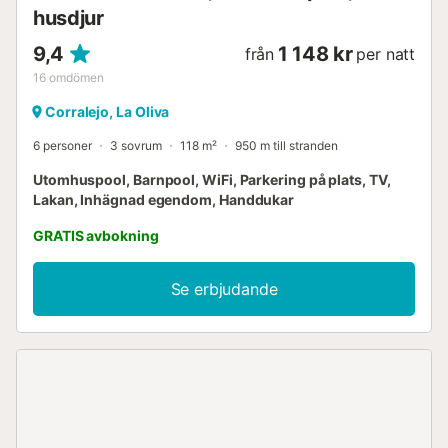
husdjur
9,4
1 148 kr
från
per natt
16
omdömen
Corralejo, La Oliva
6 personer
3 sovrum
118 m²
950 m till stranden
Utomhuspool, Barnpool, WiFi, Parkering på plats, TV,
Lakan, Inhägnad egendom, Handdukar
GRATIS avbokning
Se erbjudande