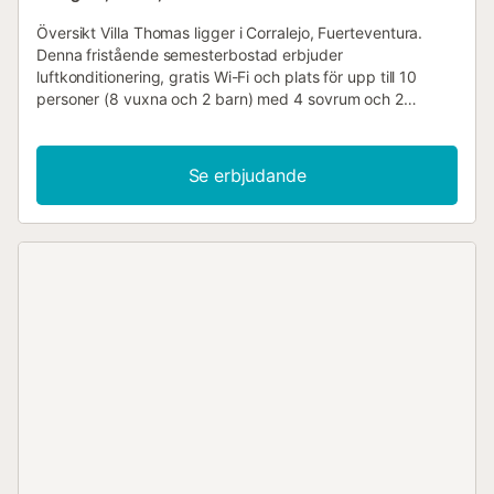
Översikt Villa Thomas ligger i Corralejo, Fuerteventura.
Denna fristående semesterbostad erbjuder
luftkonditionering, gratis Wi-Fi och plats för upp till 10
personer (8 vuxna och 2 barn) med 4 sovrum och 2
badrum. Det finns en privat pool med grill. Gångavstånd till
stranden och restauranger. Planlösning Det fjärde
sovrummet nås separat via trädgården / parkeringsplatsen
Se erbjudande
och har en våningssäng lämplig för två vuxna. Observera
att detta rum inte har eget badrum; gästerna måste
använda ett av villans två delade badrum. Vardagsrum
Vardagsrummet har luftkonditionering och ett matplats,
bekväma soffor, TV och gratis Wi-Fi. Det finns altandörrar
till poolterrassen. Kök Köket är utrustat med brödrost,
kaffebryggare, bänkskiva i granit, tvättmaskin,
diskmaskin, mikrovågsugn, kylskåp, spis/häll och ugn. Det
finns även en grill utomhus. Sovrum Villa Thomas har 4
sovrum med luftkonditionering: Sovrum 1 är
luftkonditionerat med dubbelsäng. Eget badrum. Sovrum 2
är luftkonditionerat med 2 enkelsängar. Sovrum 3 är
luftkonditionerat med 2 enkelsängar. Sovrum 4 är
luftkonditionerat med våningssäng. Extra säng tillgänglig: 1