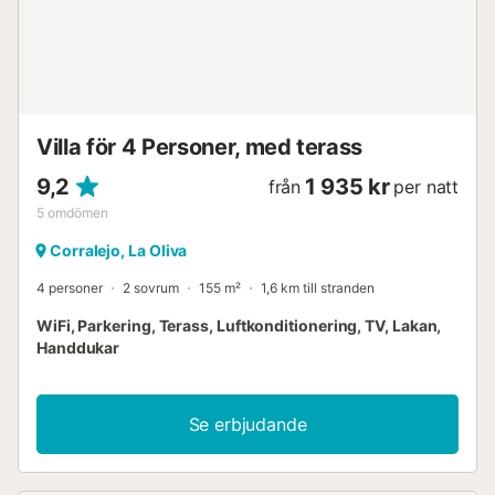
Villa för 4 Personer, med terass
9,2
1 935 kr
från
per natt
5
omdömen
Corralejo, La Oliva
4 personer
2 sovrum
155 m²
1,6 km till stranden
WiFi, Parkering, Terass, Luftkonditionering, TV, Lakan,
Handdukar
Se erbjudande