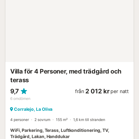
Villa för 4 Personer, med trädgård och
terass
9,7
2 012 kr
från
per natt
6
omdömen
Corralejo, La Oliva
4 personer
2 sovrum
155 m²
1,6 km till stranden
WiFi, Parkering, Terass, Luftkonditionering, TV,
Trädgård, Lakan, Handdukar