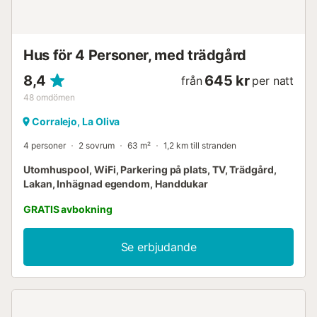
bäddsoffa för två personer. Badrum Villa Thomas har 2
badrum: Badrum 1 (Eget) har dusch och WC. Badrum 2
(Familjebadrum) har dusch och WC. Pool Privat pool
Storlek: 5,0m x 3,0m Djup: Grunda änden = 1,0m; Djupa
Hus för 4 Personer, med trädgård
änden = 1,0m Väderstreck: Norrläge Poolens åtkomst:
Romerska tra...
8,4
645 kr
från
per natt
48
omdömen
Corralejo, La Oliva
4 personer
2 sovrum
63 m²
1,2 km till stranden
Utomhuspool, WiFi, Parkering på plats, TV, Trädgård,
Lakan, Inhägnad egendom, Handdukar
GRATIS avbokning
Se erbjudande