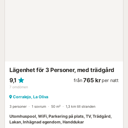
Lägenhet för 3 Personer, med trädgård
9,1
765 kr
från
per natt
7
omdömen
Corralejo, La Oliva
3 personer
1 sovrum
50 m²
1,3 km till stranden
Utomhuspool, WiFi, Parkering på plats, TV, Trädgård,
Lakan, Inhägnad egendom, Handdukar