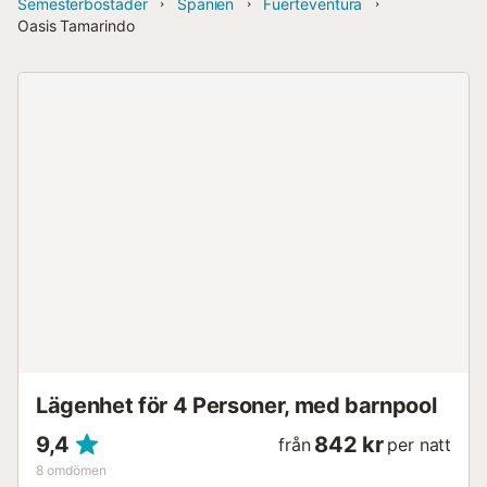
Semesterbostäder
Spanien
Fuerteventura
Oasis Tamarindo
Lägenhet för 4 Personer, med barnpool
9,4
842 kr
från
per natt
8
omdömen