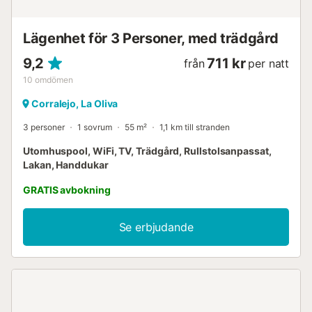
Lägenhet för 3 Personer, med trädgård
9,2
711 kr
från
per natt
10
omdömen
Corralejo, La Oliva
3 personer
1 sovrum
55 m²
1,1 km till stranden
Utomhuspool, WiFi, TV, Trädgård, Rullstolsanpassat,
Lakan, Handdukar
GRATIS avbokning
Se erbjudande