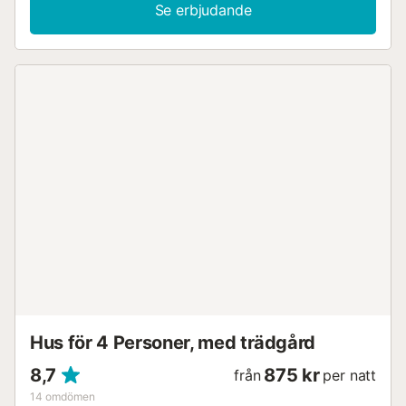
Se erbjudande
Hus för 4 Personer, med trädgård
8,7
875 kr
från
per natt
14
omdömen