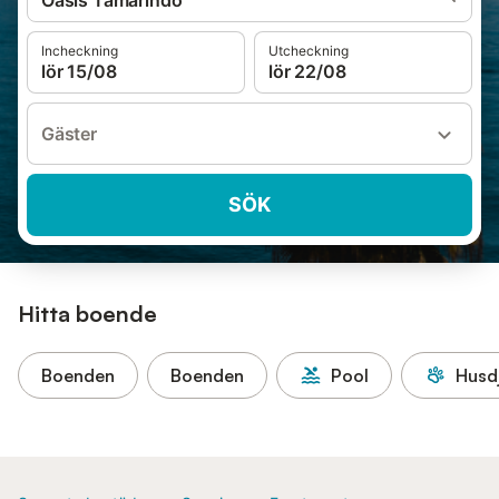
Oasis Tamarindo
Incheckning
Utcheckning
lör 15/08
lör 22/08
Gäster
SÖK
Hitta boende
Boenden
Boenden
Pool
Husdj