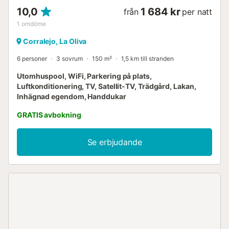
10,0
1 684 kr
från
per natt
1
omdöme
Corralejo, La Oliva
6 personer
3 sovrum
150 m²
1,5 km till stranden
Utomhuspool, WiFi, Parkering på plats,
Luftkonditionering, TV, Satellit-TV, Trädgård, Lakan,
Inhägnad egendom, Handdukar
GRATIS avbokning
Se erbjudande