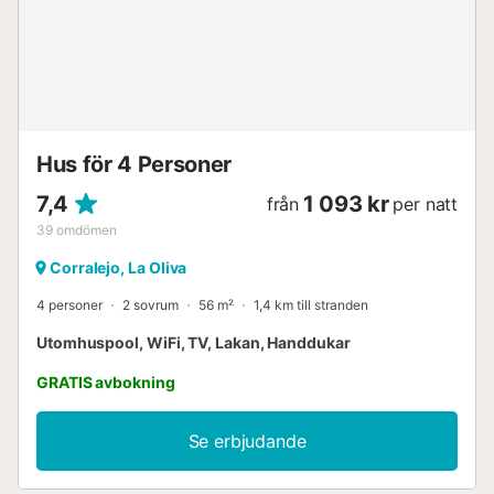
Hus för 4 Personer
7,4
1 093 kr
från
per natt
39
omdömen
Corralejo, La Oliva
4 personer
2 sovrum
56 m²
1,4 km till stranden
Utomhuspool, WiFi, TV, Lakan, Handdukar
GRATIS avbokning
Se erbjudande