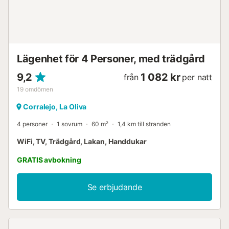
Lägenhet för 4 Personer, med trädgård
9,2
1 082 kr
från
per natt
19
omdömen
Corralejo, La Oliva
4 personer
1 sovrum
60 m²
1,4 km till stranden
WiFi, TV, Trädgård, Lakan, Handdukar
GRATIS avbokning
Se erbjudande