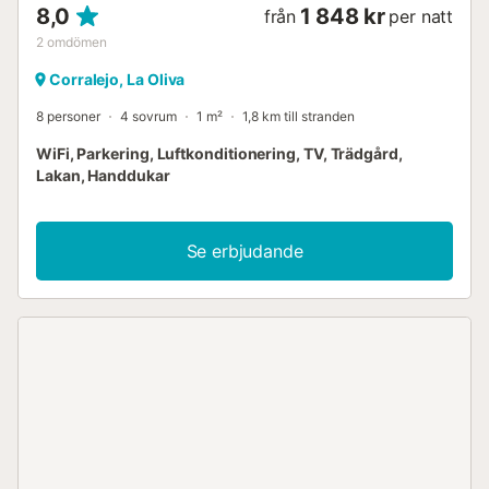
8,0
1 848 kr
från
per natt
2
omdömen
Corralejo, La Oliva
8 personer
4 sovrum
1 m²
1,8 km till stranden
WiFi, Parkering, Luftkonditionering, TV, Trädgård,
Lakan, Handdukar
Se erbjudande