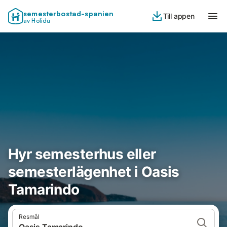
semesterbostad-spanien
Till appen
av Holidu
Hyr semesterhus eller
semesterlägenhet i Oasis
Tamarindo
Resmål