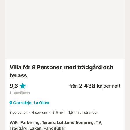
Villa för 8 Personer, med trädgård och
terass
9,6
2 438 kr
från
per natt
11
omdömen
Corralejo, La Oliva
8 personer
4 sovrum
215 m²
1,5 km till stranden
WiFi, Parkering, Terass, Luftkonditionering, TV,
Trädgård, Lakan, Handdukar