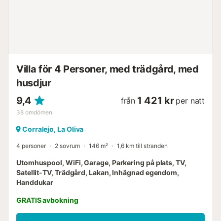
Villa för 4 Personer, med trädgård, med
husdjur
9,4
1 421 kr
från
per natt
38
omdömen
Corralejo, La Oliva
4 personer
2 sovrum
146 m²
1,6 km till stranden
Utomhuspool, WiFi, Garage, Parkering på plats, TV,
Satellit-TV, Trädgård, Lakan, Inhägnad egendom,
Handdukar
GRATIS avbokning