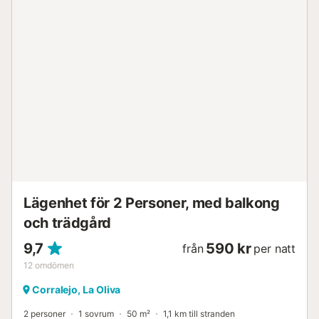
Lägenhet för 2 Personer, med balkong
och trädgård
9,7
590 kr
från
per natt
12
omdömen
Corralejo, La Oliva
2 personer
1 sovrum
50 m²
1,1 km till stranden