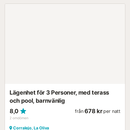
Lägenhet för 3 Personer, med terass
och pool, barnvänlig
8,0
678 kr
från
per natt
2
omdömen
Corralejo, La Oliva