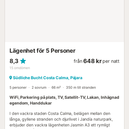
Lägenhet för 5 Personer
8,3
648 kr
från
per natt
15
omdömen
Südliche Bucht Costa Calma, Pájara
5 personer
2 sovrum
66 m²
350 m till stranden
WiFi, Parkering på plats, TV, Satellit-TV, Lakan, Inhägnad
egendom, Handdukar
I den vackra staden Costa Calma, belägen mellan den
långa, gyllene stranden och djurlivet i Jandía naturpark,
erbjuder den vackra lägenheten Jasmin A3 ett rymligt