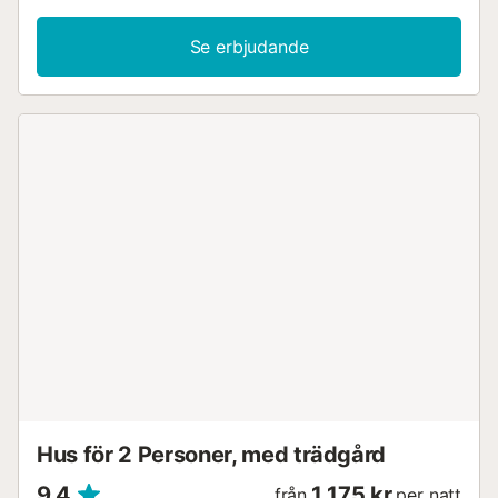
Se erbjudande
Hus för 2 Personer, med trädgård
9,4
1 175 kr
från
per natt