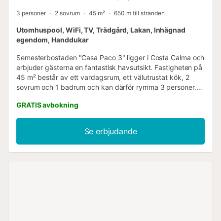
3 personer
2 sovrum
45 m²
650 m till stranden
Utomhuspool, WiFi, TV, Trädgård, Lakan, Inhägnad
egendom, Handdukar
Semesterbostaden "Casa Paco 3" ligger i Costa Calma och
erbjuder gästerna en fantastisk havsutsikt. Fastigheten på
45 m² består av ett vardagsrum, ett välutrustat kök, 2
sovrum och 1 badrum och kan därför rymma 3 personer.
Ytterligare bekvämligheter inkluderar Wi-Fi, tvättmaskin
GRATIS avbokning
samt TV. En barnsäng finns också tillgänglig.
Semesterbostaden har ett privat utomhusområde med en
öppen terrass. Ett gemensamt utomhusområde, bestående
Se erbjudande
av pool, trädgård, grill och utomhusdusch, finns också
tillgängligt för din användning. Strand-/poolhanddukar
tillhandahålls. Gratis parkering finns på gatan. Husdjur är
tillåtna mot en extra avgift. Luftkonditionering är inte
tillgänglig. Fester är förbjudna. Det finns ett larmsystem
med övervakningskameror i vardagsrummet. Det är
deaktiverat under gästernas vistelse....