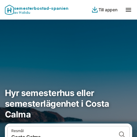
semesterbostad-spanien
Till appen
av Holidu
Hyr semesterhus eller
semesterlägenhet i Costa
Calma
Resmål