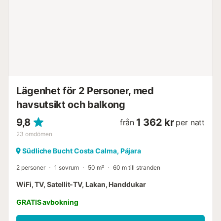
Lägenhet för 2 Personer, med
havsutsikt och balkong
9,8
1 362 kr
från
per natt
23
omdömen
Südliche Bucht Costa Calma, Pájara
2 personer
1 sovrum
50 m²
60 m till stranden
WiFi, TV, Satellit-TV, Lakan, Handdukar
GRATIS avbokning