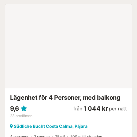
Lägenhet för 4 Personer, med balkong
9,6
1 044 kr
från
per natt
23
omdömen
Südliche Bucht Costa Calma, Pájara
4 personer
2 sovrum
75 m²
500 m till stranden