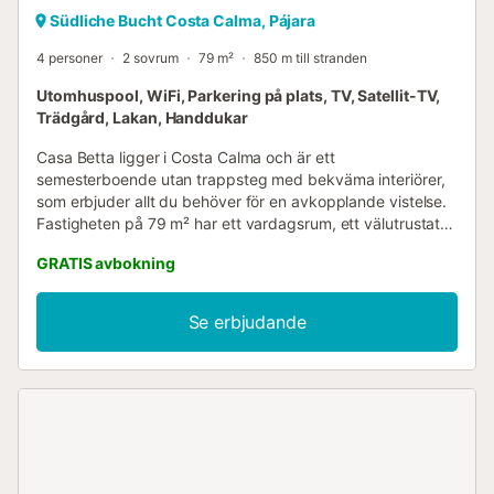
Südliche Bucht Costa Calma, Pájara
4 personer
2 sovrum
79 m²
850 m till stranden
Utomhuspool, WiFi, Parkering på plats, TV, Satellit-TV,
Trädgård, Lakan, Handdukar
Casa Betta ligger i Costa Calma och är ett
semesterboende utan trappsteg med bekväma interiörer,
som erbjuder allt du behöver för en avkopplande vistelse.
Fastigheten på 79 m² har ett vardagsrum, ett välutrustat
kök, 2 sovrum och 2 badrum och rymmer upp till 4 gäster.
GRATIS avbokning
Bekvämligheterna inkluderar höghastighets-Wi-Fi (lämpligt
för videosamtal) med en arbetsyta för distansarbete, TV,
fläkt, tvättmaskin samt handdukar för stranden eller
Se erbjudande
poolen. En barnsäng och barnstol kan begäras. Observera
att det inte finns någon luftkonditionering. Det privata
utomhusområdet inkluderar en uppvärmd pool (ca 23–
26°C), trädgård och grill. Fastigheten ligger nära stranden
och kollektivtrafiken, och en tennisbana ligger bara 15
minuters promenad bort. I närheten hittar du ett bageri,
konditori och kafé. Flera matställen ligger bara 6 minuters
promenad bort, och en mataffär ligger 20 minuter bort till