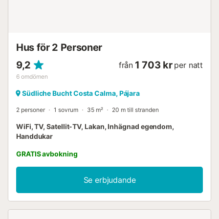
Hus för 2 Personer
9,2
1 703 kr
från
per natt
6
omdömen
Südliche Bucht Costa Calma, Pájara
2 personer
1 sovrum
35 m²
20 m till stranden
WiFi, TV, Satellit-TV, Lakan, Inhägnad egendom,
Handdukar
GRATIS avbokning
Se erbjudande