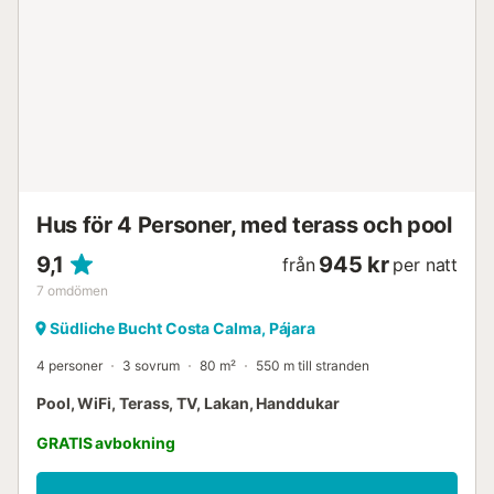
Hus för 4 Personer, med terass och pool
9,1
945 kr
från
per natt
7
omdömen
Südliche Bucht Costa Calma, Pájara
4 personer
3 sovrum
80 m²
550 m till stranden
Pool, WiFi, Terass, TV, Lakan, Handdukar
GRATIS avbokning