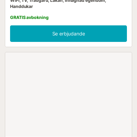
WiFi, TV, Trädgård, Lakan, Inhägnad egendom,
Handdukar
GRATIS avbokning
Se erbjudande