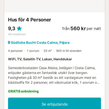
Hus för 4 Personer
9,3
560 kr
från
per natt
48
omdömen
Südliche Bucht Costa Calma, Pájara
4 personer
1 sovrum
30 m²
900 m till stranden
WiFi, TV, Satellit-TV, Lakan, Handdukar
Semesterbostaden Casa Alisios, belägen i Costa Calma,
erbjuder gästerna en fantastisk utsikt över bergen.
Fastigheten på 30 m² består av ett vardagsrum med en
bäddsoffa för 2 personer, ett välutrustat kök, 1 sovrum och
1 badrum och kan därför välkomna 4 gäster. Ytterligare
GRATIS avbokning
bekvämligheter inkluderar höghastighets-Wi-Fi (lämpligt
för videosamtal) med en dedikerad arbetsyta för
hemmakontor, TV, fläkt, tvättmaskin samt
Se erbjudande
strand-/poolhanddukar. Denna boende erbjuder ej: