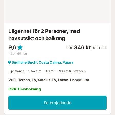
Lägenhet för 2 Personer, med
havsutsikt och balkong
9,6
846 kr
från
per natt
13
omdömen
Südliche Bucht Costa Calma, Pájara
2 personer
1 sovrum
40 m²
900 m till stranden
WiFi, Terass, TV, Satellit-TV, Lakan, Handdukar
GRATIS avbokning
Se erbjudande