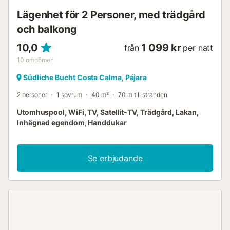
Lägenhet för 2 Personer, med trädgård
och balkong
10,0
1 099 kr
från
per natt
10
omdömen
Südliche Bucht Costa Calma, Pájara
2 personer
1 sovrum
40 m²
70 m till stranden
Utomhuspool, WiFi, TV, Satellit-TV, Trädgård, Lakan,
Inhägnad egendom, Handdukar
Se erbjudande