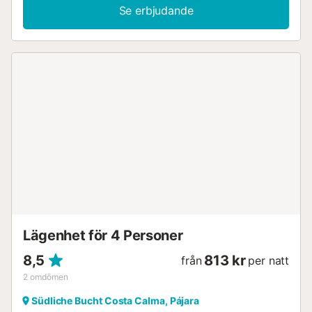
Se erbjudande
Lägenhet för 4 Personer
8,5
813 kr
från
per natt
2
omdömen
Südliche Bucht Costa Calma, Pájara