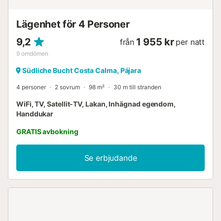
Lägenhet för 4 Personer
9,2
1 955 kr
från
per natt
9
omdömen
Südliche Bucht Costa Calma, Pájara
4 personer
2 sovrum
98 m²
30 m till stranden
WiFi, TV, Satellit-TV, Lakan, Inhägnad egendom,
Handdukar
GRATIS avbokning
Se erbjudande