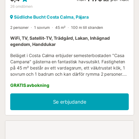
26
omdömen
Südliche Bucht Costa Calma, Pájara
2 personer
1 sovrum
45 m²
100 m till stranden
WiFi, TV, Satellit-TV, Trädgård, Lakan, Inhägnad
egendom, Handdukar
Beläget i Costa Calma erbjuder semesterbostaden "Casa
Campana" gästerna en fantastisk havsutsikt. Fastigheten
på 45 m² består av ett vardagsrum, ett välutrustat kök, 1
sovrum och 1 badrum och kan därför rymma 2 personer.
Ytterligare bekvämligheter inkluderar höghastighets-Wi-Fi
GRATIS avbokning
lämpligt för videosamtal, en fläkt, en tvättmaskin samt en
TV. En barnsäng finns också tillgänglig. Semesterbostaden
har också 2 privata öppna terrasser där du kan koppla av
Se erbjudande
på kvällen. Fastigheten ligger bara 200 meter från den
långa sandstranden i Costa Calma. Gratis parkering finns
på gatan. Fester är förbjudna. Husdjur är inte tillåtna.
Luftkonditionering finns inte. Fastigheten har både stegfri
tillgång och interiör....