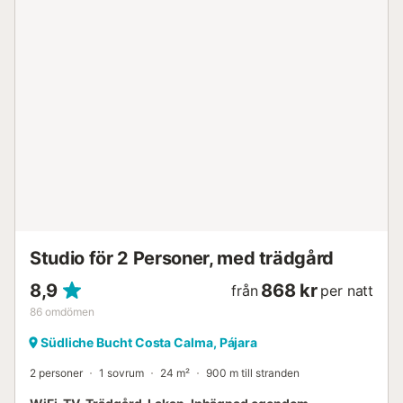
Studio för 2 Personer, med trädgård
8,9
868 kr
från
per natt
86
omdömen
Südliche Bucht Costa Calma, Pájara
2 personer
1 sovrum
24 m²
900 m till stranden