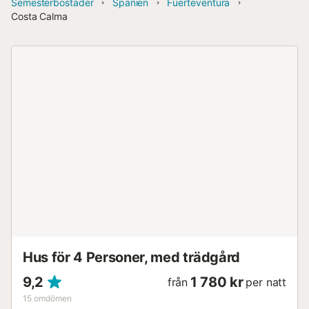
Semesterbostäder
Spanien
Fuerteventura
Costa Calma
Hus för 4 Personer, med trädgård
9,2
1 780 kr
från
per natt
15
omdömen