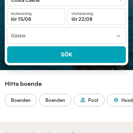
Costa Calma
Incheckning
Utcheckning
lör 15/08
lör 22/08
Gäster
SÖK
Hitta boende
Boenden
Boenden
Pool
Husdj