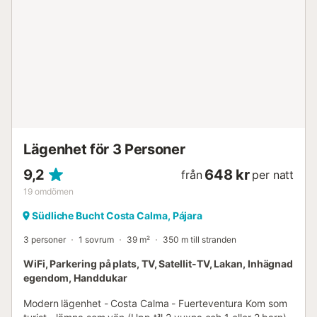
fots. Det finns två parkeringsplatser på fastigheten.
Husdjur och rökning är inte tillåtna. Boendet har vatten-
och energibesparande system. Självincheckning är
tillgänglig. Spjälsäng och barnstol finns tillgängliga på
begäran....
Lägenhet för 3 Personer
9,2
648 kr
från
per natt
19
omdömen
Südliche Bucht Costa Calma, Pájara
3 personer
1 sovrum
39 m²
350 m till stranden
WiFi, Parkering på plats, TV, Satellit-TV, Lakan, Inhägnad
egendom, Handdukar
Modern lägenhet - Costa Calma - Fuerteventura Kom som