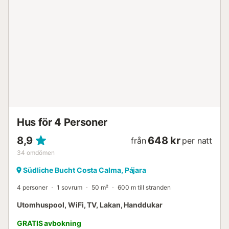
Hus för 4 Personer
8,9
648 kr
från
per natt
34
omdömen
Südliche Bucht Costa Calma, Pájara
4 personer
1 sovrum
50 m²
600 m till stranden
Utomhuspool, WiFi, TV, Lakan, Handdukar
GRATIS avbokning