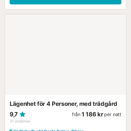
Lägenhet för 4 Personer, med trädgård
9,7
1 186 kr
från
per natt
31
omdömen