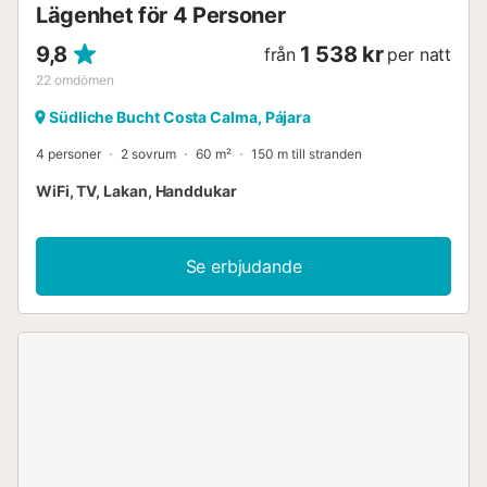
Lägenhet för 4 Personer
9,8
1 538 kr
från
per natt
22
omdömen
Südliche Bucht Costa Calma, Pájara
4 personer
2 sovrum
60 m²
150 m till stranden
WiFi, TV, Lakan, Handdukar
Se erbjudande