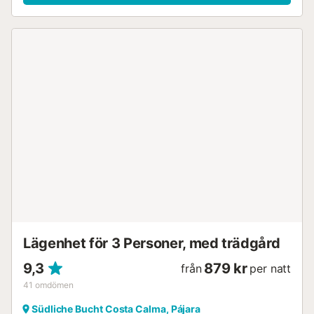
luftkonditionering. Denna semesterbostad har en privat
öppen terrass för avkoppling på kvällen. Fastigheten
ligger nära stranden, kollektivtrafik finns inom
gångavstånd och en tennisbana ligger inom 15 minuters
promenad. Omgivningen kring boendet är en del av ett
biosfärreservat, vilket erbjuder utmärkta möjligheter för
stjärnskådning och många cykel- och vandringsleder i
närheten. Gratis parkering finns på gatan. Maximalt 2
husdjur är tillåtna. Denna fastighet har riktlinjer som hjälper
gästerna med korrekt källsortering. Mer information ges på
plats. Denna fastighet har funktioner för att spara ljus och
vatten. Denna fastighet har ett bekvämt själv
incheckningssystem....
Lägenhet för 3 Personer, med trädgård
9,3
879 kr
från
per natt
41
omdömen
Südliche Bucht Costa Calma, Pájara