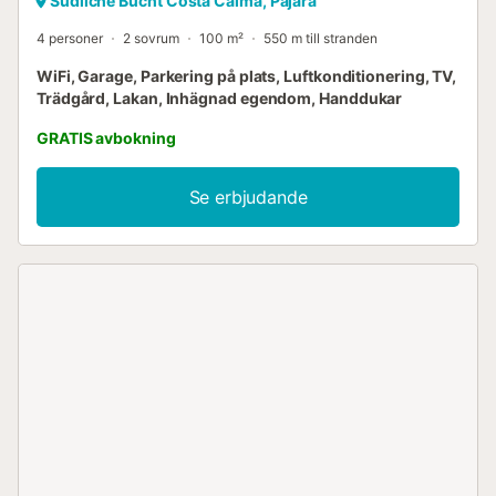
Südliche Bucht Costa Calma, Pájara
4 personer
2 sovrum
100 m²
550 m till stranden
WiFi, Garage, Parkering på plats, Luftkonditionering, TV,
Trädgård, Lakan, Inhägnad egendom, Handdukar
GRATIS avbokning
Se erbjudande