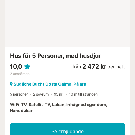
Hus för 5 Personer, med husdjur
10,0
2 472 kr
från
per natt
2
omdömen
Südliche Bucht Costa Calma, Pájara
5 personer
2 sovrum
95 m²
10 m till stranden
WiFi, TV, Satellit-TV, Lakan, Inhägnad egendom,
Handdukar
Se erbjudande