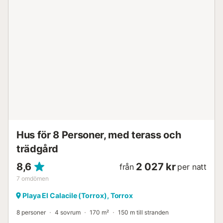
praktisk och bekväm vistelse i hela sin interiör. Dess design
underlättar rörelse och gör den särskilt bekväm för familjer
med barn. Villan har ett sovrum med king size-säng och
eget badrum, ett andra sovrum med två enkelsängar och
ett tredje med dubbelsäng. Det separata köket är fullt
utrustat med diskmaskin och tvättmaskin, perfekt för
längre vistelser där bekvämlighet är en prioritet. Privat
Pool och Lyxigt Utomhusliv Villan öppnar sig mot
landskapet genom ett ljust vardagsrum som ansluter direkt
till terrassen och den privata poolen. Utomhusområdet har
nyligen renoverats med exklusiva solstolar och parasoller,
vilket skapar en lyxig solariumsättning med vacker utsikt
över ...
Hus för 8 Personer, med terass och
trädgård
8,6
2 027 kr
från
per natt
7
omdömen
Playa El Calacile (Torrox), Torrox
8 personer
4 sovrum
170 m²
150 m till stranden