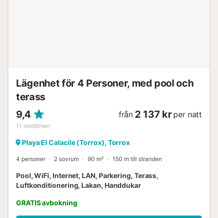
där bekvämlighet är en prioritet. Privat pool och exklusiv
utomhusmiljö Villan öppnar sig mot landskapet genom ett
ljust vardagsrum som ansluter direkt till terrassen och den
privata poolen. Utomhusområdet har nyligen uppgraderats
med exklusiva solstolar och parasoller, vilket skapar en
lyxig solarium...
Lägenhet för 4 Personer, med pool och
terass
9,4
2 137 kr
från
per natt
11
omdömen
Playa El Calacile (Torrox), Torrox
4 personer
2 sovrum
90 m²
150 m till stranden
Pool, WiFi, Internet, LAN, Parkering, Terass,
Luftkonditionering, Lakan, Handdukar
GRATIS avbokning