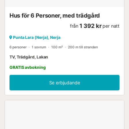
Bek...
Hus för 6 Personer, med trädgård
1 392 kr
från
per natt
Punta Lara (Nerja), Nerja
6 personer
1 sovrum
100 m²
200 m till stranden
TV, Trädgård, Lakan
GRATIS avbokning
Se erbjudande