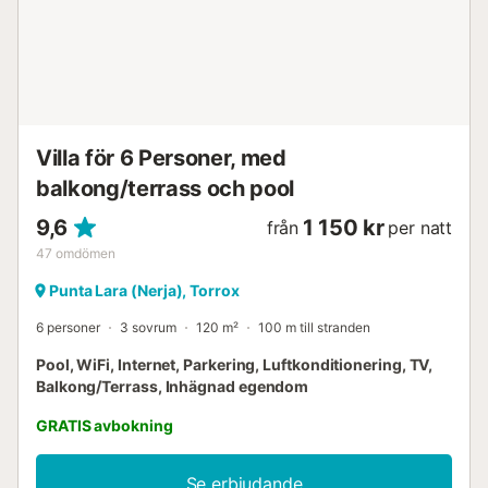
Villa för 6 Personer, med
balkong/terrass och pool
9,6
1 150 kr
från
per natt
47
omdömen
Punta Lara (Nerja), Torrox
6 personer
3 sovrum
120 m²
100 m till stranden
Pool, WiFi, Internet, Parkering, Luftkonditionering, TV,
Balkong/Terrass, Inhägnad egendom
GRATIS avbokning
Se erbjudande