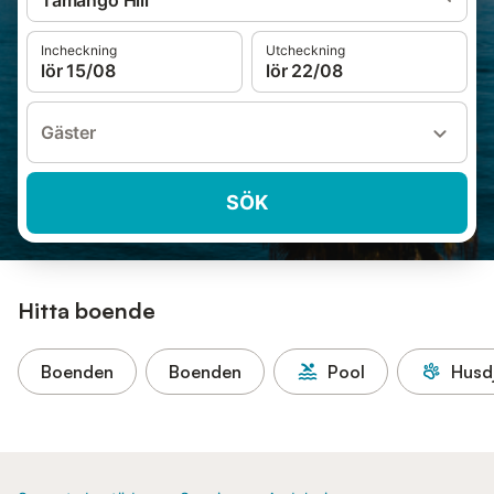
Tamango Hill
Incheckning
Utcheckning
lör 15/08
lör 22/08
Gäster
SÖK
Hitta boende
Boenden
Boenden
Pool
Husdj