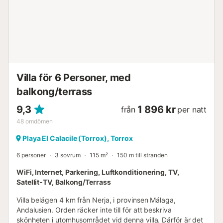
öppen bar mot vardagsrum-matsalen, vilket skapar ett
ljust och funktionellt utrymme för vardagen.
Luftkonditionering, fiberoptiskt Wi-Fi och TV med
internationella kanaler ingår. Terrassen är en av
lägenhetens stora attraktioner. Den har ett matbord,
parasoll och solstolar, vilket erbjuder ett bekvämt
utomhusutrymme för att äta utomhus, sola eller bara njuta
av utsikten. Från terrassen kan man se både Medelhavet
Villa för 6 Personer, med
och bergen som omger området, en särskilt trevlig
balkong/terrass
kombination för dem som söker ett lugnt boende med en
känsla av rymd. Gästerna har tillgå...
9,3
1 896 kr
från
per natt
48
omdömen
Playa El Calacile (Torrox), Torrox
6 personer
3 sovrum
115 m²
150 m till stranden
WiFi, Internet, Parkering, Luftkonditionering, TV,
Satellit-TV, Balkong/Terrass
Villa belägen 4 km från Nerja, i provinsen Málaga,
Andalusien. Orden räcker inte till för att beskriva
skönheten i utomhusområdet vid denna villa. Därför är det