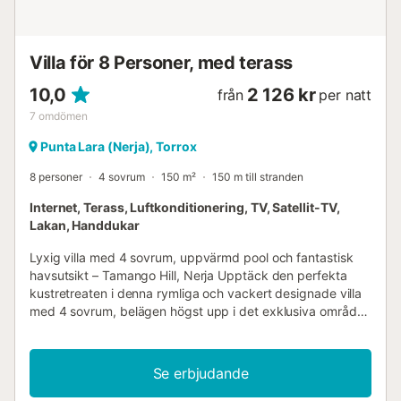
enorm känsla av avkoppling när d...
Villa för 8 Personer, med terass
10,0
2 126 kr
från
per natt
7
omdömen
Punta Lara (Nerja), Torrox
8 personer
4 sovrum
150 m²
150 m till stranden
Internet, Terass, Luftkonditionering, TV, Satellit-TV,
Lakan, Handdukar
Lyxig villa med 4 sovrum, uppvärmd pool och fantastisk
havsutsikt – Tamango Hill, Nerja Upptäck den perfekta
kustretreaten i denna rymliga och vackert designade villa
med 4 sovrum, belägen högst upp i det exklusiva området
Tamango Hill. Med panoramautsikt över havet och bergen,
en privat uppvärmd pool och flera solterrasser erbjuder
denna villa den ultimata miljön för en avkopplande
Se erbjudande
semester. Fastighetens höjdpunkter Prime Location &
Fantastisk utsikt Belägen i en lugn återvändsgränd, vilket