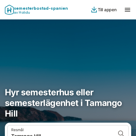
semesterbostad-spanien
Till appen
av Holidu
Hyr semesterhus eller
semesterlägenhet i Tamango
Hill
Resmål