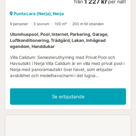
1 227 kr
från
per natt
Punta Lara (Nerja), Nerja
6 personer
3 sovrum
100 m²
200 m till stranden
Utomhuspool, Pool, Internet, Parkering, Garage,
Luftkonditionering, Trädgård, Lakan, Inhägnad
egendom, Handdukar
Villa Calidum: Semesteruthyrning med Privat Pool och
Havsutsikt i Nerja Villa Calidum är en villa med privat pool i
Nerja med panoramautsikt över havet, som erbjuder
avskildhet och medelhavscharm i det lugna
bostadsområdet Tamango Hill. Strategiskt belägen mellan
Nerja och Torrox Costa, kombinerar den maximal lugn med
enkel tillgång till båda orterna, endast fem minuters bilresa
Se erbjudande
bort. Föreställ dig att promenera till den stillsamma Vilches-
stranden på bara 5 minuter (500 m) för att bevittna en
spektakulär soluppgång; i detta område når
medelhavsljuset en annan nivå och färgar horisonten med
unika färger varje kväll. Villa i ett plan designad för familjer
Spridd över ett enda plan erbjuder Villa Calidum en