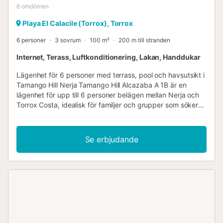
6
omdömen
Playa El Calacile (Torrox), Torrox
6 personer
3 sovrum
100 m²
200 m till stranden
Internet, Terass, Luftkonditionering, Lakan, Handdukar
Lägenhet för 6 personer med terrass, pool och havsutsikt i
Tamango Hill Nerja Tamango Hill Alcazaba A 1B är en
lägenhet för upp till 6 personer belägen mellan Nerja och
Torrox Costa, idealisk för familjer och grupper som söker
utrymme, lugn och öppen utsikt över Medelhavet. Dess
stora terrass med utsikt över havet och bergen blir den
perfekta platsen för att äta frukost utomhus, koppla av i
Se erbjudande
solen eller äta middag med familjen i slutet av dagen.
Lägenheten har tre sovrum: två med dubbelsäng och ett
med två enkelsängar. Denna fördelning är bekväm både
för familjer och för grupper av vänner som vill dela
semester i Nerja och samtidigt ha tillräckligt med utrymme
för alla. Den har två badrum, ett med badkar och ett med
dusch, en praktisk fördel när upp till sex personer bor där.
Köket är fullt utrustat och inkluderar diskmaskin, samt en