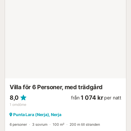
praktisk fördel när man bor upp till sex personer. Köket är
fullt utrustat och har en diskmaskin samt en frukostbar
som öppnar mot vardagsrummet/matsalen, vilket skapar
ett ljust och funktionellt utrymme för vardagslivet.
Luftkonditionering, fiberoptiskt Wi-Fi och TV med
internationella kanaler ingår. Terrassen är en av
lägenhetens främsta attraktioner. Den har ett matbord, ett
parasoll och solstolar, vilket ger ett bekvämt
utomhusutrymme för middagar utomhus, solbad eller bara
för att njuta av utsikten. Från terrassen kan du beundra
både Medelhavet och bergen som omger området – en
särskilt trevlig kombination för dem som söker lugnt
boende med en känsla av rymd. Gäst...
Villa för 6 Personer, med trädgård
8,0
1 074 kr
från
per natt
1
omdöme
Punta Lara (Nerja), Nerja
6 personer
3 sovrum
100 m²
200 m till stranden