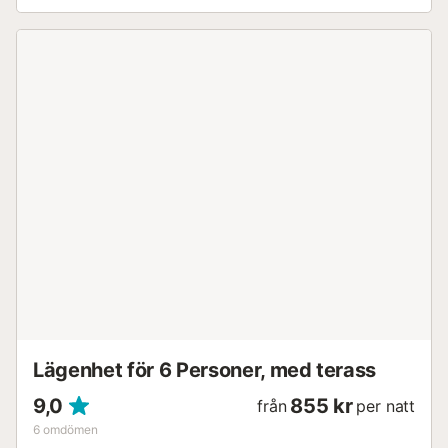
ger avskildhet och lugn. Högt belägen solig plats med
oavbruten utsikt över havet och bergen. Bara några
minuters bilresa från Nerjas centrum och 10 minuters
promenad till närmaste stränder och restauranger. Rymligt
& Stilrent Interiör Luftkonditionering i hela villan för komfort
året runt. Modern öppen planlösning med högkvalitativa
möbler. Smart-TV, öppen spis och stora glasdörrar som
leder ut till en terrass med fantastisk havsutsikt. Fullt
utrustat kök med direkt tillgång till en stor utomhusterrass
för måltider. Tvättmöjligheter, inklusive tvättmaskin. Villans
Planlösning Bottenvåning – Poolnivå Master bedroom med
direkt utgång till poolterrassen, med solstolar, ett
pingisbord och en avkopplande sittgrupp. Andra
sovrummet med våningssängar, perfekt för barn. Badrum
med duschkabin och WC. Mellanvåning – Vardagsrum &
Sällskapsyta Huvudentré som leder in i ett smakfullt inrett
öppet kök, ...
Lägenhet för 6 Personer, med terass
9,0
855 kr
från
per natt
6
omdömen