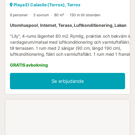
Playa El Calacile (Torrox), Torrox
6 personer
3 sovrum
80 m²
150 m till stranden
Utomhuspool, Internet, Terass, Luftkonditionering, Lakan
"Lily", 4-rums lägenhet 80 m2. Rymlig, praktisk och bekväm inr
vardagsrum/matsal med luftkonditionering och varmluftsfläkt. 
till terrassen. 1 rum med 2 sängar (90 cm, längd 190 cm),
luftkonditionering, fläkt och varmluftsfläkt. 1 rum med 1 fransk 
(150 cm, längd 190 cm), luftkonditionering, fläkt och varmluftsfl
GRATIS avbokning
Utgång till terrassen. 1 rum med 1 fransk säng (150 cm, längd 1
badkar/WC, luftkonditionering, fläkt och varmluftsfläkt. Öppet 
(ugn, diskmaskin, 4 keramikhällar, brödrost, vattenkokare,
Se erbjudande
mikrovågsugn, frys, grill, elektrisk kaffemaskin) med serverings
Dusch/WC. Stor terrass, liten terrass. Terrasmöbler, grill. Panora
över havet och bergen. Faciliteter: tvättmaskin, kassaskåp, stry
barnstol, barnsäng för upp till 2-åringar, hårtork. Internet (WiFi, g
Lämplig för familjer. Max 1 litet husdjur/hund tillåten. VUT/MA/70
Reg. Nr.:
ESFCTU0000290130007503200000000000000000VFT/MA/70