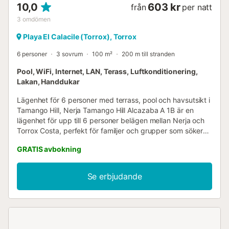
10,0
603 kr
från
per natt
3
omdömen
Playa El Calacile (Torrox), Torrox
6 personer
3 sovrum
100 m²
200 m till stranden
Pool, WiFi, Internet, LAN, Terass, Luftkonditionering,
Lakan, Handdukar
Lägenhet för 6 personer med terrass, pool och havsutsikt i
Tamango Hill, Nerja Tamango Hill Alcazaba A 1B är en
lägenhet för upp till 6 personer belägen mellan Nerja och
Torrox Costa, perfekt för familjer och grupper som söker
utrymme, lugn och fri utsikt över Medelhavet. Dess rymliga
GRATIS avbokning
terrass med utsikt över havet och bergen är den perfekta
platsen för frukost utomhus, avkoppling i solen eller en
familjemiddag i slutet av dagen. Lägenheten har tre
Se erbjudande
sovrum: två med dubbelsängar och ett med två
enkelsängar. Denna konfiguration är idealisk för både
familjer och grupper av vänner som vill dela en semester i
Nerja, samtidigt som det finns gott om plats för alla. Den
har två badrum, ett med badkar och ett med dusch – en