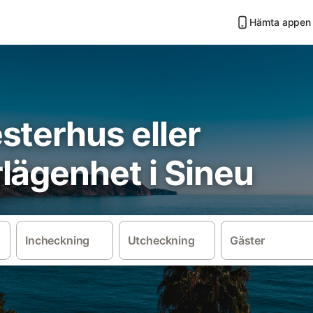
Hämta appen
sterhus eller
lägenhet i Sineu
Incheckning
Utcheckning
Gäster