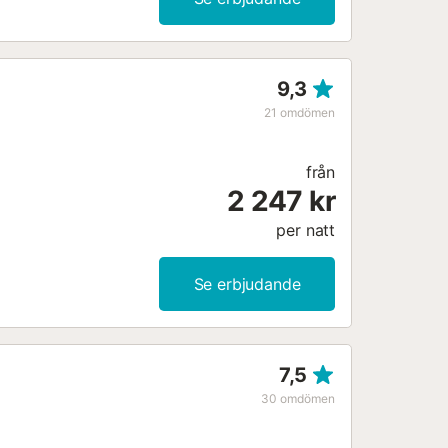
9,3
21
omdömen
från
2 247 kr
per natt
Se erbjudande
7,5
30
omdömen