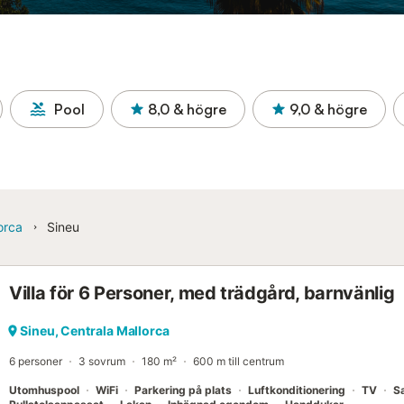
Pool
8,0
& högre
9,0
& högre
orca
Sineu
Villa för 6 Personer, med trädgård, barnvänlig
Sineu, Centrala Mallorca
6 personer
3 sovrum
180 m²
600 m till centrum
Utomhuspool
WiFi
Parkering på plats
Luftkonditionering
TV
Sa