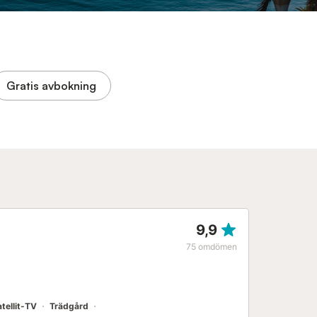
Gratis avbokning
9,9
75
omdömen
tellit-TV
Trädgård