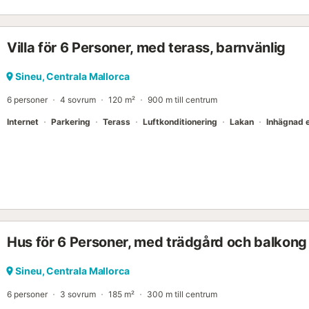
över 30 år) på begäran och med särskild deposition. Licensnummer
koppla av och koppla av från vardagen. Eller gå till öns veckomark
vanligtvis på onsdagar, erbjuds frukt, grönsaker, alla slags markna
Villa för 6 Personer, med terass, barnvänlig
smådjur. Det får du inte missa. Dina barn kommer att bli förtjusta. Gö
läderstaden Inca eller en vacker biltur till det berömda klostret Llu
Sineu, Centrala Mallorca
6 personer
4 sovrum
120 m²
900 m till centrum
Internet
Parkering
Terass
Luftkonditionering
Lakan
Inhägnad
Hus för 6 Personer, med trädgård och balkong
Sineu, Centrala Mallorca
6 personer
3 sovrum
185 m²
300 m till centrum