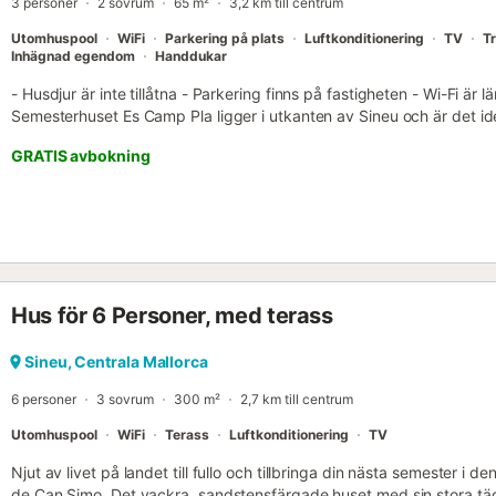
3 personer
2 sovrum
65 m²
3,2 km till centrum
Utomhuspool
WiFi
Parkering på plats
Luftkonditionering
TV
T
Inhägnad egendom
Handdukar
- Husdjur är inte tillåtna - Parkering finns på fastigheten - Wi-Fi är 
Semesterhuset Es Camp Pla ligger i utkanten av Sineu och är det id
avkopplande semester med dina nära och kära. Huset i 2 våningar m
GRATIS avbokning
vardagsrum, ett välutrustat kök, 2 sovrum samt ett badrum och k
Ytterligare bekvämligheter inkluderar Wi-Fi, luftkonditionering, en 
barnsäng och barnstol finns också tillgänglig på begäran. Ditt pri
inbäddat i vacker grönska och är den perfekta platsen att koppla a
en pool, en trädgård, terrasser (öppna och täckta), en grill. Sängklä
Sovarrangemang Sovrum 1: En queen size-säng Sovrum 2: En bäddso
Hus för 6 Personer, med terass
Sineu, Centrala Mallorca
6 personer
3 sovrum
300 m²
2,7 km till centrum
Utomhuspool
WiFi
Terass
Luftkonditionering
TV
Njut av livet på landet till fullo och tillbringa din nästa semester i de
de Can Simo. Det vackra, sandstensfärgade huset med sin stora täckt