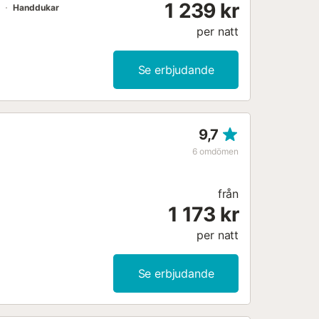
1 239 kr
Handdukar
per natt
Se erbjudande
9,7
6
omdömen
från
1 173 kr
per natt
Se erbjudande