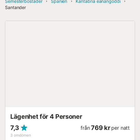
Semesterbostäder
Spanien
Kantabria eanangoddi
Santander
Lägenhet för 4 Personer
7,3
769 kr
från
per natt
3
omdömen