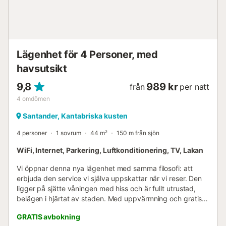
Lägenhet för 4 Personer, med
havsutsikt
9,8
989 kr
från
per natt
4
omdömen
Santander, Kantabriska kusten
4 personer
1 sovrum
44 m²
150 m från sjön
WiFi, Internet, Parkering, Luftkonditionering, TV, Lakan
Vi öppnar denna nya lägenhet med samma filosofi: att
erbjuda den service vi själva uppskattar när vi reser. Den
ligger på sjätte våningen med hiss och är fullt utrustad,
belägen i hjärtat av staden. Med uppvärmning och gratis
WiFi. Den består av ett mycket stort sovrum med en
GRATIS avbokning
dubbelsäng på 150 cm och en dubbel bäddsoffa i