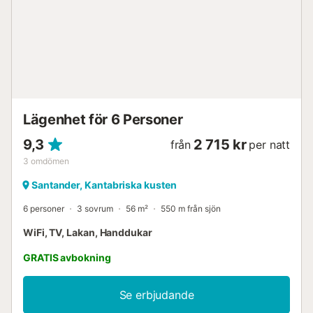
Lägenhet för 6 Personer
9,3
2 715 kr
från
per natt
3
omdömen
Santander, Kantabriska kusten
6 personer
3 sovrum
56 m²
550 m från sjön
WiFi, TV, Lakan, Handdukar
GRATIS avbokning
Se erbjudande