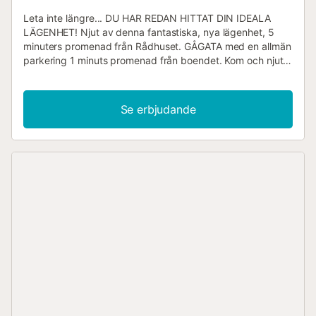
Leta inte längre... DU HAR REDAN HITTAT DIN IDEALA
LÄGENHET! Njut av denna fantastiska, nya lägenhet, 5
minuters promenad från Rådhuset. GÅGATA med en allmän
parkering 1 minuts promenad från boendet. Kom och njut
med oss!! Vacker lägenhet, kärleksfullt inredd, på en av de
bästa gatorna i Santander. Lägenheten består av 3
sovrum. Huvudsovrummet har dubbelsäng, det andra
Se erbjudande
sovrummet är mindre och har två sängar som kan slås
ihop, det tredje sovrummet har två våningssängar.
Lägenheten har 2 badrum, ett med badkar och ett med
dusch. Vardagsrummet är vackert, rymligt och med en
"mirador" (utsiktsplats) och en liten balkong, ett glasbord.
En vacker liten lägenhet designad och tänkt för gästernas
njutning, du kommer inte att ångra dig!! och om du inte tror
mig... läs recensionerna!! :) Området är fantastiskt och tro
mig... jag är en mycket bra rådgivare om Santander!!!...