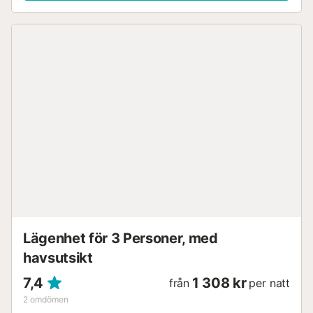
Lägenhet för 3 Personer, med
havsutsikt
7,4
1 308 kr
från
per natt
2
omdömen