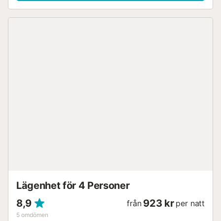
Lägenhet för 4 Personer
8,9
923 kr
från
per natt
5
omdömen