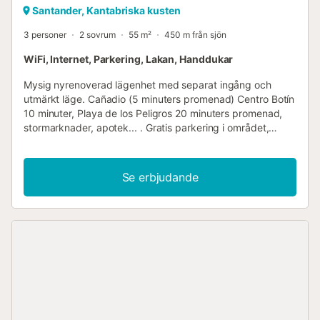
Santander, Kantabriska kusten
3 personer
2 sovrum
55 m²
450 m från sjön
WiFi, Internet, Parkering, Lakan, Handdukar
Mysig nyrenoverad lägenhet med separat ingång och
utmärkt läge. Cañadio (5 minuters promenad) Centro Botín
10 minuter, Playa de los Peligros 20 minuters promenad,
stormarknader, apotek... . Gratis parkering i området,
perfekt för familjer eller par, lugnt bostadsområde. Fullt
utrustat kök, helt nya vitvaror, 2 sovrum, ett med
dubbelsäng och det andra med enkelsäng, 1 fullt utrustat
Se erbjudande
badrum....