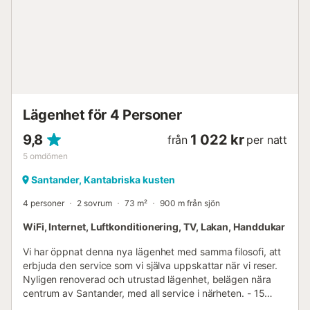
Lägenhet för 4 Personer
9,8
1 022 kr
från
per natt
5
omdömen
Santander, Kantabriska kusten
4 personer
2 sovrum
73 m²
900 m från sjön
WiFi, Internet, Luftkonditionering, TV, Lakan, Handdukar
Vi har öppnat denna nya lägenhet med samma filosofi, att
erbjuda den service som vi själva uppskattar när vi reser.
Nyligen renoverad och utrustad lägenhet, belägen nära
centrum av Santander, med all service i närheten. - 15
minuters promenad från rådhuset. - 18 minuters promenad