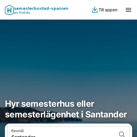
semesterbostad-spanien
Till appen
av Holidu
Hyr semesterhus eller
semesterlägenhet i Santander
Resmål