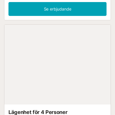
vardagsrummet. - Bredvid katedralen. - 200 meter från
havet och Botín-centret. - 200 meter från busstationen. -
Se erbjudande
300 meter från tågstationen....
Lägenhet för 4 Personer