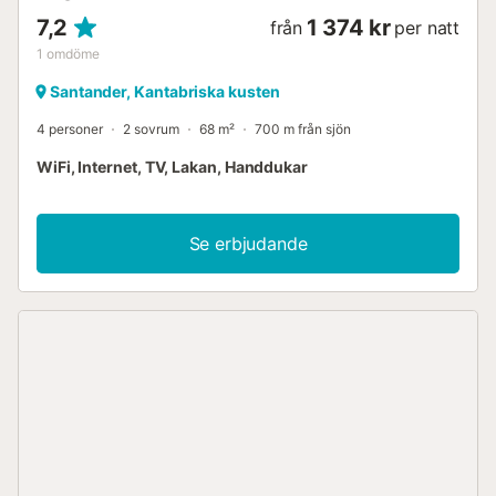
7,2
1 374 kr
från
per natt
1
omdöme
Santander, Kantabriska kusten
4 personer
2 sovrum
68 m²
700 m från sjön
WiFi, Internet, TV, Lakan, Handdukar
Se erbjudande