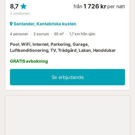
8,7
1 726 kr
från
per natt
3
omdömen
Santander, Kantabriska kusten
4 personer
2 sovrum
65 m²
1,7 km från sjön
Pool, WiFi, Internet, Parkering, Garage,
Luftkonditionering, TV, Trädgård, Lakan, Handdukar
GRATIS avbokning
Se erbjudande