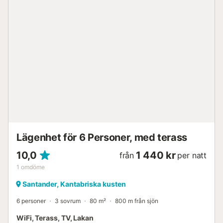
Lägenhet för 6 Personer, med terass
10,0
1 440 kr
från
per natt
1
omdöme
Santander, Kantabriska kusten
6 personer
3 sovrum
80 m²
800 m från sjön
WiFi, Terass, TV, Lakan