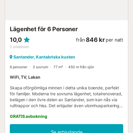
Lägenhet för 6 Personer
10,0
846 kr
från
per natt
2
omdömen
Santander, Kantabriska kusten
6 personer
3 sovrum
77 m²
450 m från sjön
WiFi, TV, Lakan
Skapa oförglömliga minnen i detta unika boende, perfekt
för familjer. Moderna tre sovrums lägenhet, totalrenoverad,
belägen i den övre delen av Santander, som kan nås via
rulltrappor och hiss. Det erbjuder även utomhusparkering.
Byggnaden har hiss....
GRATIS avbokning
Se erbjudande