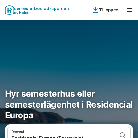
semesterbostad-spanien
Till appen
av Holidu
Hyr semesterhus eller
semesterlägenhet i Residencial
Europa
Resmål