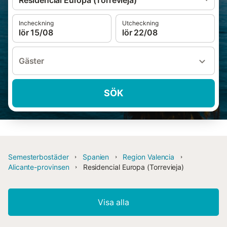
Residencial Europa (Torrevieja)
Incheckning
Utcheckning
lör 15/08
lör 22/08
Gäster
SÖK
Semesterbostäder
Spanien
Region Valencia
Alicante-provinsen
Residencial Europa (Torrevieja)
Visa alla