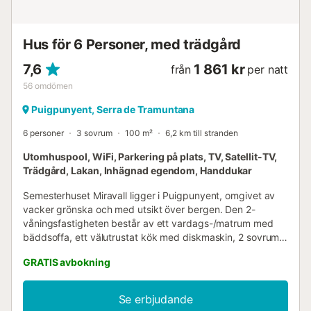
och vattenbesparande åtgärder. Fastigheten erbjuder ett
bekvämt själv-incheckningssystem....
Hus för 6 Personer, med trädgård
7,6
1 861 kr
från
per natt
56
omdömen
Puigpunyent, Serra de Tramuntana
6 personer
3 sovrum
100 m²
6,2 km till stranden
Utomhuspool, WiFi, Parkering på plats, TV, Satellit-TV,
Trädgård, Lakan, Inhägnad egendom, Handdukar
Semesterhuset Miravall ligger i Puigpunyent, omgivet av
vacker grönska och med utsikt över bergen. Den 2-
våningsfastigheten består av ett vardags-/matrum med
bäddsoffa, ett välutrustat kök med diskmaskin, 2 sovrum
samt 2 badrum och rymmer därmed 6 personer. Ytterligare
GRATIS avbokning
bekvämligheter inkluderar Wi-Fi, tvättmaskin, fläktar,
öppen spis, satellit-TV, leksaker för barn, barnsäng och
barnstol. Utomhusområdet har en privat pool med utsikt
Se erbjudande
över bergen, en utomhusdusch samt flera matplatser