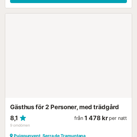
utomhus där ni kan äta under stjärnorna med familjen. De
närmaste restaurangerna och barerna i Puigpuñent (1,6
km) ligger 4 minuters bilresa bort, liksom supermarkets
och andra serviceinrättningar. Centrum av Palma ligger
cirka 30 minuter bort med bil (17,6 km), och flygplatsen i
Palma de Mallorca ligger bara 31 minuter bort med bil
(26,5 km). Stranden Cala Major ligger 23 minuter bort med
bil (18,4 km). Här kan ni njuta av den spanska solen och
koppla av på sanden. Parkeringsplatser finns på
fastigheten. Sängkläder och handdukar ingår i priset.
Licensnummer: ET2421 Namn: Miravall...
Gästhus för 2 Personer, med trädgård
8,1
1 478 kr
från
per natt
9
omdömen
Puigpunyent, Serra de Tramuntana