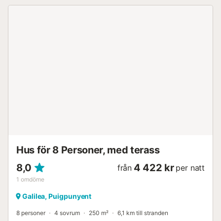
Hus för 8 Personer, med terass
8,0
4 422 kr
från
per natt
1
omdöme
Galilea, Puigpunyent
8 personer
4 sovrum
250 m²
6,1 km till stranden