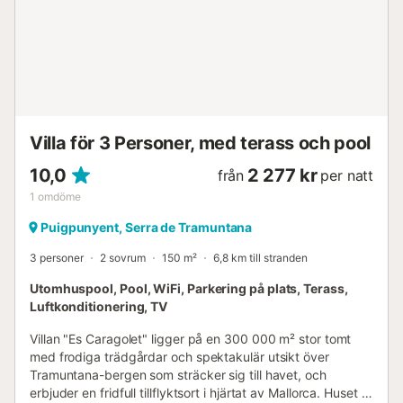
Villa för 3 Personer, med terass och pool
10,0
2 277 kr
från
per natt
1
omdöme
Puigpunyent, Serra de Tramuntana
3 personer
2 sovrum
150 m²
6,8 km till stranden
Utomhuspool, Pool, WiFi, Parkering på plats, Terass,
Luftkonditionering, TV
Villan "Es Caragolet" ligger på en 300 000 m² stor tomt
med frodiga trädgårdar och spektakulär utsikt över
Tramuntana-bergen som sträcker sig till havet, och
erbjuder en fridfull tillflyktsort i hjärtat av Mallorca. Huset är