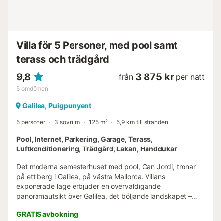
Villa för 5 Personer, med pool samt
terass och trädgård
9,8
3 875 kr
från
per natt
5
omdömen
Galilea, Puigpunyent
5 personer
3 sovrum
125 m²
5,9 km till stranden
Pool, Internet, Parkering, Garage, Terass,
Luftkonditionering, Trädgård, Lakan, Handdukar
Det moderna semesterhuset med pool, Can Jordi, tronar
på ett berg i Galilea, på västra Mallorca. Villans
exponerade läge erbjuder en överväldigande
panoramautsikt över Galilea, det böljande landskapet –
ända ut mot havet. Här upplever du enastående och
GRATIS avbokning
exklusiv boendemiljö, sällan skådad. Du bor idylliskt,