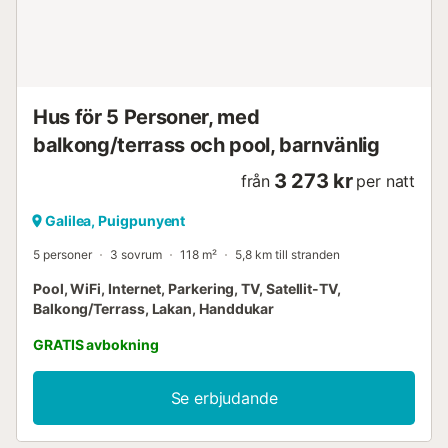
Taco ligger i den vackra västra delen av Mallorca.
Omgiven av Tramuntana-bergen ligger denna fantastiska
fastighet på en otroligt anlagd egendom med fantastisk
utsikt över de ...
Hus för 5 Personer, med
balkong/terrass och pool, barnvänlig
3 273 kr
från
per natt
Galilea, Puigpunyent
5 personer
3 sovrum
118 m²
5,8 km till stranden
Pool, WiFi, Internet, Parkering, TV, Satellit-TV,
Balkong/Terrass, Lakan, Handdukar
GRATIS avbokning
Se erbjudande