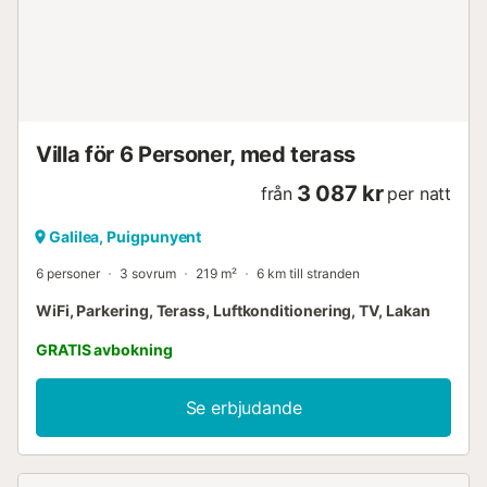
- ansträngande men spännande på samma gång. Alla rum
i den smakfullt inredda mallorcanska drömvillan drar nytta
av söderläge. Även här är sluttningsläget en absolut fördel,
eftersom både vardagsrummet med öppen planlösning
och matplats med kök och majoriteten av sovrummen har
tillgång till de stenlagda terrasserna på marknivå. Villans
inredningsstil är en vacker blandning av...
Villa för 6 Personer, med terass
3 087 kr
från
per natt
Galilea, Puigpunyent
6 personer
3 sovrum
219 m²
6 km till stranden
WiFi, Parkering, Terass, Luftkonditionering, TV, Lakan
GRATIS avbokning
Se erbjudande