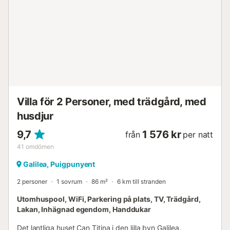
Villa för 2 Personer, med trädgård, med
husdjur
9,7
1 576 kr
från
per natt
41
omdömen
Galilea, Puigpunyent
2 personer
1 sovrum
86 m²
6 km till stranden
Utomhuspool, WiFi, Parkering på plats, TV, Trädgård,
Lakan, Inhägnad egendom, Handdukar
Det lantliga huset Can Titina i den lilla byn Galilea,