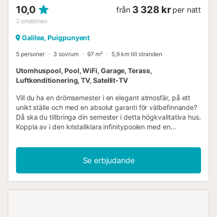
10,0
3 328 kr
från
per natt
2
omdömen
Galilea, Puigpunyent
5 personer
3 sovrum
97 m²
5,9 km till stranden
Utomhuspool, Pool, WiFi, Garage, Terass,
Luftkonditionering, TV, Satellit-TV
Vill du ha en drömsemester i en elegant atmosfär, på ett
unikt ställe och med en absolut garanti för välbefinnande?
Då ska du tillbringa din semester i detta högkvalitativa hus.
Koppla av i den kristallklara infinitypoolen med en
fantastisk utsikt över bergen och den vackra havskusten.
Det lyxiga och ljusa huset är helt ommöblerat och
inredningen är i en modern, tilltalande och elegant stil.
Se erbjudande
Grupper (utom familjer och par över 30 år) endast på
begäran och med särskild deposition. Och trots det lugna
läget ligger Palma bara ca 10 km bort i kråkfågelvägen
och är lätt att nå via den smala bergsvägen. Galilea är den
högst belägna byn på ön och erbjuder en otrolig utsikt. Du
bor i en charmig, sömnig by vars lilla restaurang vid kyrkan