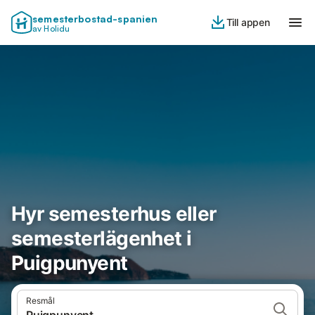
semesterbostad-spanien
Till appen
av Holidu
Hyr semesterhus eller
semesterlägenhet i
Puigpunyent
Resmål