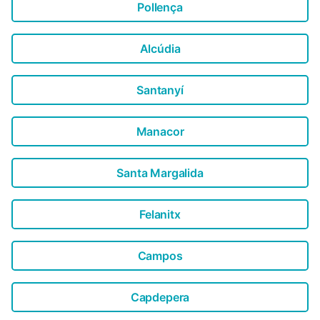
Pollença
Alcúdia
Santanyí
Manacor
Santa Margalida
Felanitx
Campos
Capdepera