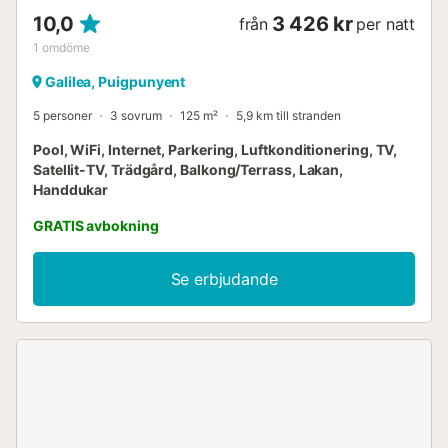
10,0
3 426 kr
från
per natt
1
omdöme
Galilea, Puigpunyent
5 personer
3 sovrum
125 m²
5,9 km till stranden
Pool, WiFi, Internet, Parkering, Luftkonditionering, TV,
Satellit-TV, Trädgård, Balkong/Terrass, Lakan,
Handdukar
GRATIS avbokning
Se erbjudande