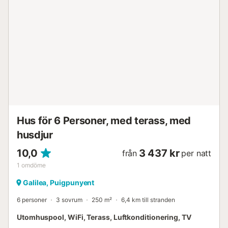
är känd över hela ön för sina goda tapas och lokala öl.
Även under varma dagar finns det alltid en lätt bris med en
behaglig blandning av bergs- och medelhavsluft. Ta ett
djupt andetag och njut av en helt avslappnad semester i
en av öns vackraste regioner. Licensnummer: ETV / 4981...
Hus för 6 Personer, med terass, med
husdjur
10,0
3 437 kr
från
per natt
1
omdöme
Galilea, Puigpunyent
6 personer
3 sovrum
250 m²
6,4 km till stranden
Utomhuspool, WiFi, Terass, Luftkonditionering, TV