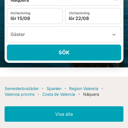
Náquera
Incheckning
Utcheckning
lör 15/08
lör 22/08
Gäster
SÖK
Semesterbostäder
Spanien
Region Valencia
Valencia provins
Costa de Valencia
Náquera
Visa alla