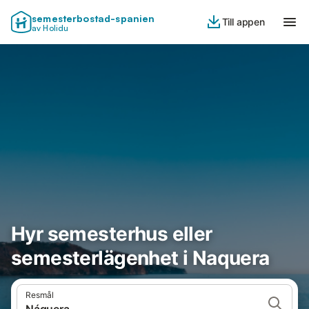
semesterbostad-spanien
Till appen
av Holidu
Hyr semesterhus eller
semesterlägenhet i Naquera
Resmål