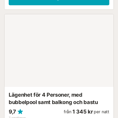
Lägenhet för 4 Personer, med
bubbelpool samt balkong och bastu
9,7
1 345 kr
från
per natt
7
omdömen