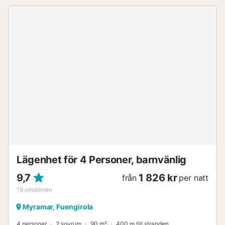
Lägenhet för 4 Personer, barnvänlig
9,7
1 826 kr
från
per natt
19
omdömen
Myramar, Fuengirola
4 personer
2 sovrum
90 m²
400 m till stranden