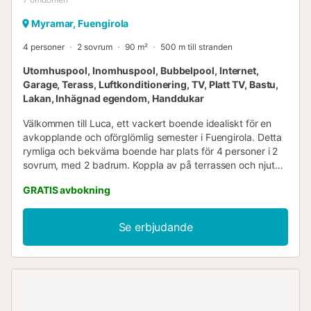
Myramar, Fuengirola
4 personer
2 sovrum
90 m²
500 m till stranden
Utomhuspool, Inomhuspool, Bubbelpool, Internet,
Garage, Terass, Luftkonditionering, TV, Platt TV, Bastu,
Lakan, Inhägnad egendom, Handdukar
Välkommen till Luca, ett vackert boende idealiskt för en
avkopplande och oförglömlig semester i Fuengirola. Detta
rymliga och bekväma boende har plats för 4 personer i 2
sovrum, med 2 badrum. Koppla av på terrassen och njut
av lugnet och komforten under Costa del Sols milda
GRATIS avbokning
höstdagar och mysiga kvällar. Luca har gott om
anledningar för att skapa en perfekt vistelse! Det mysiga
vardagsrummet, komplett med bekväma möbler, TV och
Se erbjudande
WiFi, är den perfekta platsen att koppla av efter en dag
full av äventyr. Lägenheten har ett fullt utrustat kök och
luftkonditionering. Utomhus kan du njuta av bergen, en
hisnande utsikt som ger den perfekta miljön för en
avslappnad morgonkaffe eller en fridfull kväll under
stjärnorna. Lägenheten är utrustad med en gemensam