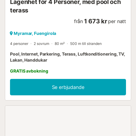
Lägenhet för 4 Personer, med pool och
terass
1 673 kr
från
per natt
Myramar, Fuengirola
4 personer
2 sovrum
80 m²
500 m till stranden
Pool, Internet, Parkering, Terass, Luftkonditionering, TV,
Lakan, Handdukar
GRATIS avbokning
Se erbjudande