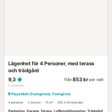
närområdet. Gratis parkering finns på gatan och 2
parkeringsplatser finns i ett garage. Husdjur och rökning är
inte tillåtna. Strand/poolhanddukar tillhandahålls....
Lägenhet för 4 Personer, med terass
och trädgård
9,3
853 kr
från
per natt
6
omdömen
Playa Mati (Fuengirola), Fuengirola
4 personer
2 sovrum
75 m²
250 m till stranden
Parkering, Garage, Terass, Luftkonditionering, Trädgård