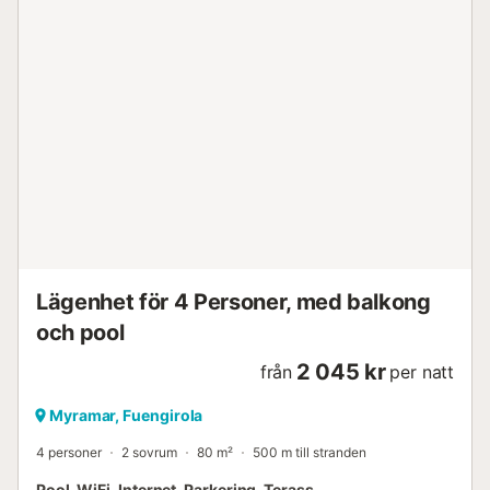
Lägenhet för 4 Personer, med balkong
och pool
2 045 kr
från
per natt
Myramar, Fuengirola
4 personer
2 sovrum
80 m²
500 m till stranden
Pool, WiFi, Internet, Parkering, Terass,