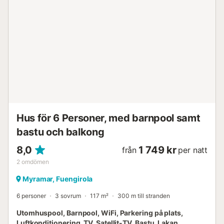
Hus för 6 Personer, med barnpool samt
bastu och balkong
8,0
1 749 kr
från
per natt
2
omdömen
Myramar, Fuengirola
6 personer
3 sovrum
117 m²
300 m till stranden
Utomhuspool, Barnpool, WiFi, Parkering på plats,
Luftkonditionering, TV, Satellit-TV, Bastu, Lakan,