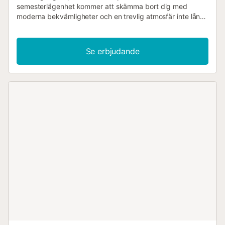
semesterlägenhet kommer att skämma bort dig med
moderna bekvämligheter och en trevlig atmosfär inte långt
från sandstranden i Fuengirola. Laga läckra måltider i det
inbjudande köket och slå dig ner vid det stilfullt dukade
matbordet, där du kan planera dina aktiviteter och koppla
Se erbjudande
av med ett brädspel på kvällen. Efter en händelserik dag
kan du göra dig bekväm i soffan och streama en film. Du
kan njuta av frukosten på din balkong i det milda
morgonsolskenet innan du tar ett dopp i den stora
gemensamma poolen eller promenerar till stranden. Unna
dig en fruktig sangría i en mysig chiringuito med utsikt
över havet, besök den moriska fästningen Sohail eller
vandra i biosfärområdet Sierra de las Nieves. Upptäck
Málaga, där du kan promenera genom den livliga gamla
stan, den imponerande Alcazaba eller Picasso-museet,
eller utforska kalkstensgrottorna i Nerja. Om du reser med
barn kommer Bioparc Fuengirola att glädja dem med sina
naturliga djurinhägnader....