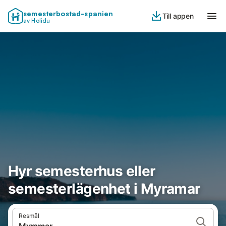
semesterbostad-spanien
Till appen
av Holidu
Hyr semesterhus eller
semesterlägenhet i Myramar
Resmål