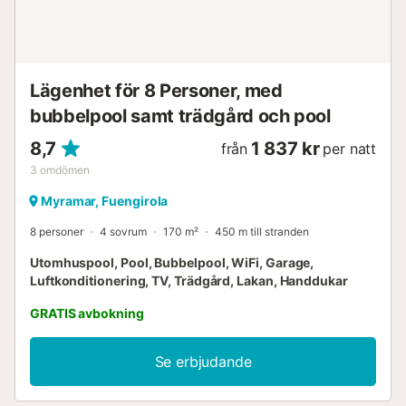
erbjuder den en TV med spanska kanaler och
internetuppkoppling för att underhålla alla. Lägenheten
ligger i en familjevänlig urbanisering och erbjuder en
bekväm och praktisk bas för att utforska Fuengirola. Den
gemensamma poolen ger en extra touch av avkop...
Lägenhet för 8 Personer, med
bubbelpool samt trädgård och pool
8,7
1 837 kr
från
per natt
3
omdömen
Myramar, Fuengirola
8 personer
4 sovrum
170 m²
450 m till stranden
Utomhuspool, Pool, Bubbelpool, WiFi, Garage,
Luftkonditionering, TV, Trädgård, Lakan, Handdukar
GRATIS avbokning
Se erbjudande