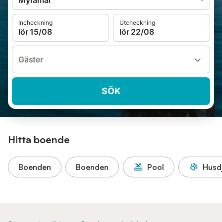
Myramar
Incheckning
Utcheckning
lör 15/08
lör 22/08
Gäster
SÖK
Hitta boende
Boenden
Boenden
Pool
Husdj