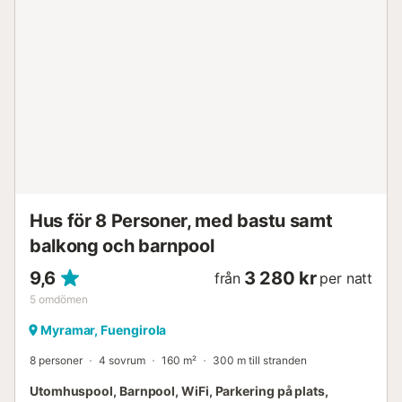
inomhuspool, perfekt för ett uppfriskande dopp under de
kallare månaderna, och som en höjdpunkt, ett spa. Bara
500 meter från kusten kan du njuta av lugna
strandpromenader och vågornas brus. För golfentusiaster
är detta boende idealiskt, med närliggande Chaparral Golf
Club. I Fuengirolas charmiga omgivningar kan du njuta av
restauranger, butiker och stadens centrum. ViVi Homes är
stolta över att välkomna framtida gäster till Luca. Boka nu
och upplev den perfekta kombinationen av lyx, komfort
och natur – en semester du sent kommer att glömma! Vårt
boende är avsett för lugna vistelser av vuxna, par och
familjer som behandlar sina grannar...
Hus för 8 Personer, med bastu samt
balkong och barnpool
9,6
3 280 kr
från
per natt
5
omdömen
Myramar, Fuengirola
8 personer
4 sovrum
160 m²
300 m till stranden
Utomhuspool, Barnpool, WiFi, Parkering på plats,