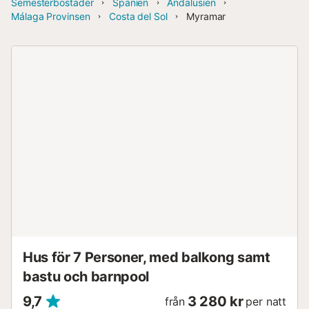
Semesterbostäder
Spanien
Andalusien
Málaga Provinsen
Costa del Sol
Myramar
Hus för 7 Personer, med balkong samt
bastu och barnpool
9,7
3 280 kr
från
per natt