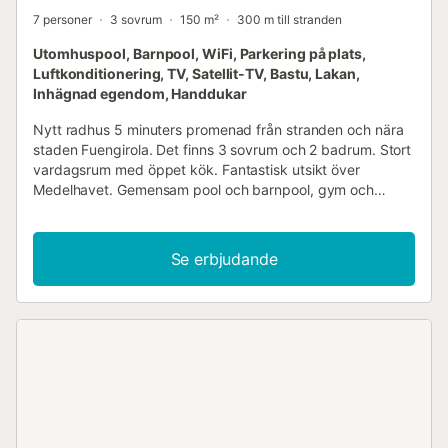
7 personer
3 sovrum
150 m²
300 m till stranden
Utomhuspool, Barnpool, WiFi, Parkering på plats,
Luftkonditionering, TV, Satellit-TV, Bastu, Lakan,
Inhägnad egendom, Handdukar
Nytt radhus 5 minuters promenad från stranden och nära
staden Fuengirola. Det finns 3 sovrum och 2 badrum. Stort
vardagsrum med öppet kök. Fantastisk utsikt över
Medelhavet. Gemensam pool och barnpool, gym och
bastu. Utrymmet Huset är i 3 våningar. Översta våningen
har en stor takterrass där du har en fantastisk utsikt över
Medelhavet. På denna våning finns ett par solstolar,
Se erbjudande
lounge-möbler och matplats. 1 våning består av 3 sovrum,
alla med inbyggda garderober och 2 badrum. 2 av
sovrummen har queen size-sängar och 1 sovrum har 3
enkelsängar, så det kan bo totalt 7 personer. Det finns 2
badrum, ett med badkar och det andra med dusch. På
våningen där vi har entrén finns ett vardagsrum med ett
fullt utrustat öppet kök. På denna våning finns även en
toalett och utgång till en annan terrass med matplats, grill
och ett mindre område med 2 solstolar. Det finns