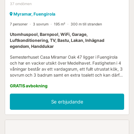
37
omdömen
Myramar, Fuengirola
7 personer
3 sovrum
195 m²
300 m till stranden
Utomhuspool, Barnpool, WiFi, Garage,
Luftkonditionering, TV, Bastu, Lakan, Inhägnad
egendom, Handdukar
Semesterhuset Casa Miramar Oak 47 ligger i Fuengirola
och har en vacker utsikt över Medelhavet. Fastigheten i 4
våningar består av ett vardagsrum, ett fullt utrustat kök, 3
sovrum och 3 badrum samt en extra toalett och kan därför
rymma 6 personer. Ytterligare bekvämligheter inkluderar
GRATIS avbokning
Wi-Fi, TV, luftkonditionering, tvättmaskin, torktumlare samt
barnböcker och leksaker. Dessutom finns ett gemensamt
gym till ert förfogande. En barnsäng finns också tillgänglig.
Se erbjudande
Denna fastighet erbjuder 2 balkonger och en grill för ert
privata nöje utomhus. Dessutom har ni tillgång till ett
gemensamt utomhusområde med pool, barnpool och 2
öppna terrasser. Fastigheten ligger nära stranden.
Stormarknader, köpcentrum, strand och parker finns alla i