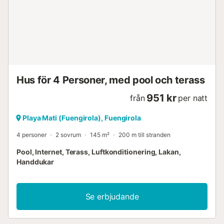
dubbelhandfat, dusch, toalett och hårtork badrum med
handfat, dusch och toalett Lägenhetens exteriör
gemensam pool barnpool gemensam gräsmatta med grus
och träd uteplats och matplats utomhus 2 privata
garageplatser Mer information närmaste stad: Fuengirola
(inom 1000 meter från lägenheten) närmaste strand: Bikini
Beach (inom 500 meter från lägenheten) närmaste h...
Hus för 4 Personer, med pool och terass
951 kr
från
per natt
Playa Mati (Fuengirola), Fuengirola
4 personer
2 sovrum
145 m²
200 m till stranden
Pool, Internet, Terass, Luftkonditionering, Lakan,
Handdukar
Se erbjudande