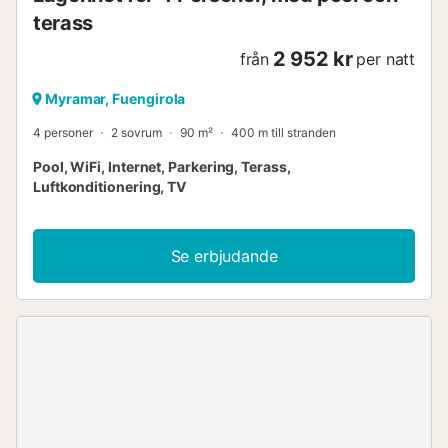
terass
2 952 kr
från
per natt
Myramar, Fuengirola
4 personer
2 sovrum
90 m²
400 m till stranden
Pool, WiFi, Internet, Parkering, Terass,
Luftkonditionering, TV
Se erbjudande