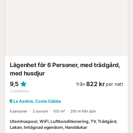
över havet, eller ät en trevlig lunch på den angränsande
restaurangen eller på restaurangen vid den närliggande
småbåtshamnen. Allt är möjligt. En 20 minuters bilresa bort
är du vid La Manga där du också kan gå till stranden vid
Medelhavet. I 'Estrella de Mar' finns flera restauranger och
en mataffär ligger 1,5 km från huset. Flera stora mataffärer
(inklusive Dia, Lidl, Aldi, Carrefour), butiker och nöjescenter
finns i den närliggande byn 'Los Alcázares', cirka 15
minuters bilresa bort. Naturligtvis finns det många
sevärdheter i närheten, såsom städerna Murcia,
Cartagena, Torrevieja, Alicante. Som hyresgäster i d...
Lägenhet för 6 Personer, med trädgård,
med husdjur
9,5
822 kr
från
per natt
2
omdömen
La Azohía, Costa Cálida
6 personer
2 sovrum
100 m²
250 m från sjön
Utomhuspool, WiFi, Luftkonditionering, TV, Trädgård,
Lakan, Inhägnad egendom, Handdukar