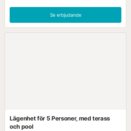
för din semesteravkoppling. På kvällen kan du göra det
bekvämt i soffan, gå igenom dagens upplevelser och
prata till sent på kvällen. Ta in solen på den attraktiva
Se erbjudande
tomten, slappna av i en bekväm solstol vid poolen. Simma
några varv och avsluta dagen med kalla drycker och god
mat på terrassen. Dra nytta av närheten till golfbanan för
att förbättra ditt handikapp. Du kan också lätt nå kusten
med bil härifrån. Njut av underbara stranddagar med hela
familjen. Njut av din vistelse i detta bekväma
semesterhus....
Lägenhet för 5 Personer, med terass
och pool