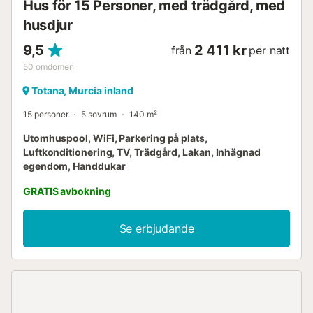
Hus för 15 Personer, med trädgård, med
husdjur
9,5
2 411 kr
från
per natt
50
omdömen
Totana, Murcia inland
15 personer
5 sovrum
140 m²
Utomhuspool, WiFi, Parkering på plats,
Luftkonditionering, TV, Trädgård, Lakan, Inhägnad
egendom, Handdukar
GRATIS avbokning
Se erbjudande