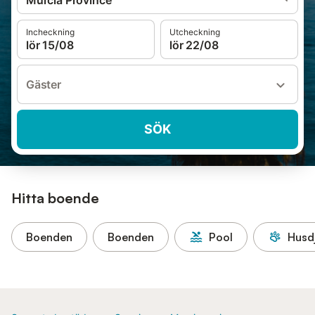
Murcia Province
Incheckning
Utcheckning
lör 15/08
lör 22/08
Gäster
SÖK
Hitta boende
Boenden
Boenden
Pool
Husdj