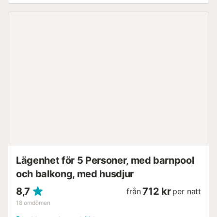
Lägenhet för 5 Personer, med barnpool
och balkong, med husdjur
8,7
712 kr
från
per natt
18
omdömen