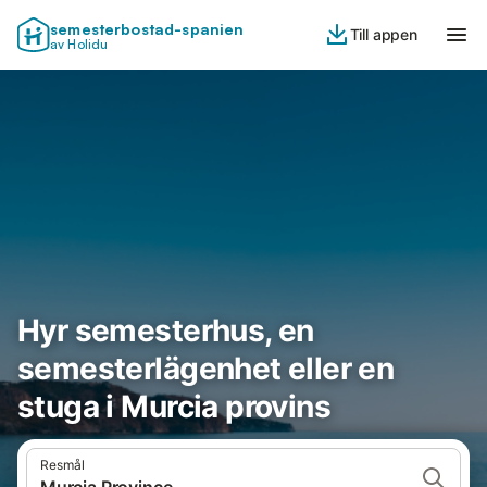
semesterbostad-spanien
Till appen
av Holidu
Hyr semesterhus, en
semesterlägenhet eller en
stuga i Murcia provins
Resmål