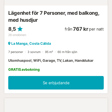
Lägenhet för 7 Personer, med balkong,
med husdjur
8,5
767 kr
från
per natt
26
omdömen
La Manga, Costa Cálida
7 personer
3 sovrum
95 m²
60 m från sjön
Utomhuspool, WiFi, Garage, TV, Lakan, Handdukar
GRATIS avbokning
Se erbjudande