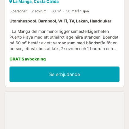
La Manga, Costa Cálida
5 personer
2 sovrum
60 m²
50 m från sjön
Utomhuspool, Barnpool, WiFi, TV, Lakan, Handdukar
I La Manga del mar menor ligger semesterlägenheten
Puerto Playa med ett utmärkt läge nära stranden. Boendet
på 60 m² består av ett vardagsrum med bäddsoffa för en
person, ett välutrustat kök, 2 sovrum och 1 badrum och
kan därför ta emot 5 personer. Ytterligare bekvämligheter
GRATIS avbokning
inkluderar höghastighets-Wi-Fi (lämpligt för videosamtal),
TV samt tvättmaskin. En barnsäng finns också tillgänglig.
Värmeapparater finns tillgängliga på begäran. Denna
Se erbjudande
fastighet har en privat utomhusyta med terrass och
balkong. Gästerna har också tillgång till en gemensam
utomhusyta med pool (öppen från 15 juni till 15
september), barnpool och utomhusdusch. Fastigheten
ligger nära stranden, allmänna kommunikationer finns inom
gångavstånd och det finns en tennisbana inom 15
minuters promenad. Gratis parkering finns på gatan. Ett
husdjur är tillåtet. Rökning och firande av evenemang är
inte tillåtet. Luftkonditionering finns inte. Hiss finns i