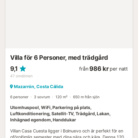
byggnaden....
Villa för 6 Personer, med trädgård
9,1
986 kr
från
per natt
47
omdömen
Mazarrón, Costa Cálida
6 personer
3 sovrum
120 m²
650 m från sjön
Utomhuspool, WiFi, Parkering på plats,
Luftkonditionering, Satellit-TV, Trädgård, Lakan,
Inhägnad egendom, Handdukar
Villan Casa Cuesta ligger i Bolnuevo och är perfekt för en
oförglömlig semester med dina nära och kära. Denna 120