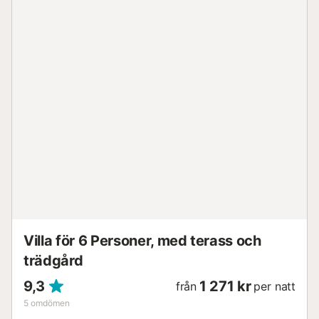
nya madrasser för en god natts sömn. Dessutom finns tre
möblerade badrum, som är moderna och stilfulla samt
utrustade med alla bekvämligheter. Det finns också
luftkonditionering och myggnät överallt. Utomhus kan du
njuta av en stor, upplyst privat pool (10x5m), omgiven av
ett rymligt loungeområde och en täckt terrass med
bekväma sittplatser och en matplats. En utomhusdusch
finns bekvämt bredvid poolen. Den stora solterrassen är
utrustad med tillräckligt med utemöbler för avkoppling. En
rymlig och härligt varm takterrass med vacker utsikt intill
det tredje sovrummet är idealisk för soldyrkare. På
framsidan finns en härlig aperitifhörna där du kan njuta av
solen sent på kvällen. Vacker, välskött trädgård med
automatisk bevattning. De magnifika palmerna och olika
typer av fruktträd (oliv, citron, mandel,...) erbjuder en oas
av lugn och gr...
Villa för 6 Personer, med terass och
trädgård
9,3
1 271 kr
från
per natt
5
omdömen