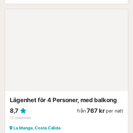
bröd och en tågstation med regelbundna tidtabeller till La
Union och Cartagena. Här finns de fantastiska stränderna
vid Mar Menor, som har varma, grunda vatten som är
fantastiskt för familjer och perfekt för många
vattensporter. Viktiga funktioner: - Fullt utrustat kök -
Smart-TV med kanaler från hela världen, inklusive
Storbritannien - Gratis Wifi-internet - Grill - Tillgång till
komplexets pool - Dygnet runt-support -
Luftkonditionering i vardagsrummet och i
huvudsovrummet 2 Sovrum: - Huvudsovrum: Dubbelsäng -
Sovrum 2: 2 enkelsängar Pool: - Utomhuspool
(säsongsöppen) Viktig information: Ingen hiss, trappsteg
till huvudentrédörren till fastigheten Inga husdjur tillåtna
Reparationsarbeten på plats från oktober 2024 - slutet av
juni 2025 Poolen är stängd maj och juni 2025...
Lägenhet för 4 Personer, med balkong
8,7
767 kr
från
per natt
12
omdömen
La Manga, Costa Cálida