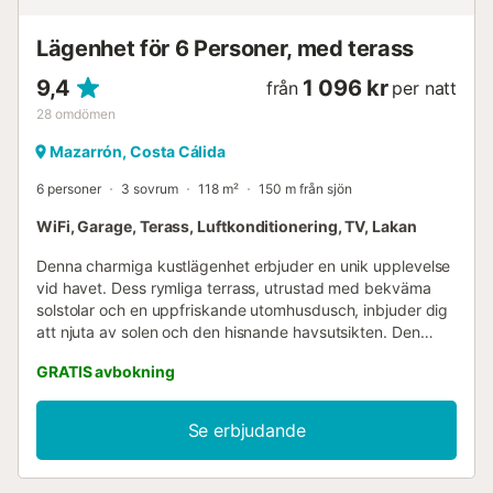
Lägenhet för 6 Personer, med terass
9,4
1 096 kr
från
per natt
28
omdömen
Mazarrón, Costa Cálida
6 personer
3 sovrum
118 m²
150 m från sjön
WiFi, Garage, Terass, Luftkonditionering, TV, Lakan
Denna charmiga kustlägenhet erbjuder en unik upplevelse
vid havet. Dess rymliga terrass, utrustad med bekväma
solstolar och en uppfriskande utomhusdusch, inbjuder dig
att njuta av solen och den hisnande havsutsikten. Den
möblerade balkongen är den perfekta platsen att njuta av
GRATIS avbokning
havsbrisen medan du tar en kaffe eller delar en måltid
utomhus. Det stora vardagsrummet/matrummet har en
fläkt för att upprätthålla en behaglig atmosfär. Dessutom
Se erbjudande
har det en Smart TV och två mysiga soffor, tillsammans
med en hängmatta som ger en extraordinär känsla av
avkoppling. Det slutna köket är fullt utrustat med en