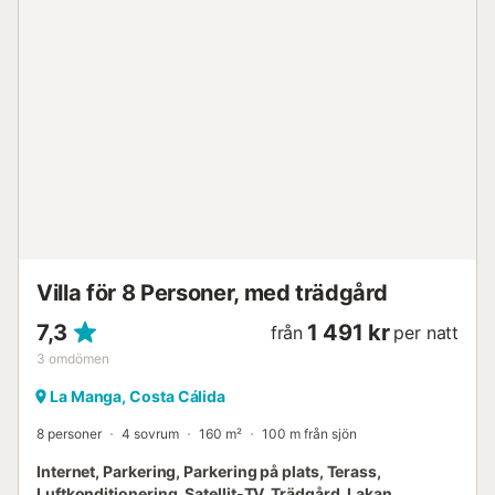
Villa för 8 Personer, med trädgård
7,3
1 491 kr
från
per natt
3
omdömen
La Manga, Costa Cálida
8 personer
4 sovrum
160 m²
100 m från sjön
Internet, Parkering, Parkering på plats, Terass,
Luftkonditionering, Satellit-TV, Trädgård, Lakan,