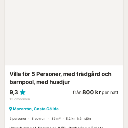
Villa för 5 Personer, med trädgård och
barnpool, med husdjur
9,3
800 kr
från
per natt
13
omdömen
Mazarrón, Costa Cálida
5 personer
3 sovrum
85 m²
8,2 km från sjön