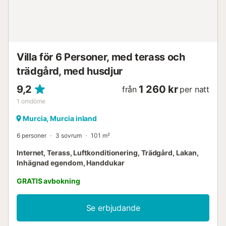
Villa för 6 Personer, med terass och
trädgård, med husdjur
9,2
1 260 kr
från
per natt
1
omdöme
Murcia, Murcia inland
6 personer
3 sovrum
101 m²
Internet, Terass, Luftkonditionering, Trädgård, Lakan,
Inhägnad egendom, Handdukar
GRATIS avbokning
Se erbjudande