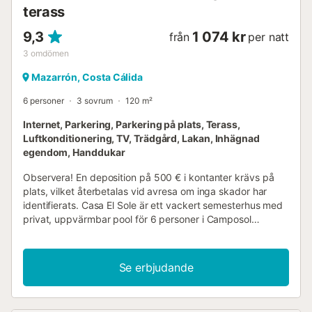
terass
9,3
1 074 kr
från
per natt
3
omdömen
Mazarrón, Costa Cálida
6 personer
3 sovrum
120 m²
Internet, Parkering, Parkering på plats, Terass,
Luftkonditionering, TV, Trädgård, Lakan, Inhägnad
egendom, Handdukar
Observera! En deposition på 500 € i kontanter krävs på
plats, vilket återbetalas vid avresa om inga skador har
identifierats. Casa El Sole är ett vackert semesterhus med
privat, uppvärmbar pool för 6 personer i Camposol
(Murcia, Costa Blanca). Detta semesterhus ligger i ett lugnt
spanskt kvarter och kombinerar charmen av traditionell
spansk arkitektur med en modern interiör. Interiören
Se erbjudande
inkluderar ett mysigt vardagsrum och ett modernt kök
utrustat med de senaste apparaterna. Semesterhuset har
också tre sovrum, alla utrustade med bekväma sängar och