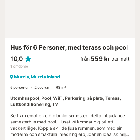
Playa de Las Moreras och Playa Bolnuevo, ligger cirka 10,7
km bort. Murcia flygplats kan nås på cirka 51,8 km. Gratis
parkering finns på fastigheten. Husdjur är tillåtna utom
under sommarlovet. Inga fester är tillåtna. Välkommen till
Villa Miantojo i Mazarrón....
Hus för 6 Personer, med terass och pool
10,0
559 kr
från
per natt
1
omdöme
Murcia, Murcia inland
6 personer
2 sovrum
68 m²
Utomhuspool, Pool, WiFi, Parkering på plats, Terass,
Luftkonditionering, TV
Se fram emot en oförglömlig semester i detta inbjudande
semesterhus med pool. Huset välkomnar dig på ett
vackert läge. Koppla av i de ljusa rummen, som med sin
moderna och smakfulla inredning erbjuder en idealisk miljö