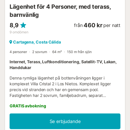
Lägenhet för 4 Personer, med terass,
barnvänlig
8,9
460 kr
från
per natt
9
omdömen
Cartagena, Costa Cálida
4 personer
2 sovrum
64 m²
150 m från sjön
Internet, Terass, Luftkonditionering, Satellit-TV, Lakan,
Handdukar
Denna rymliga lägenhet på bottenvåningen ligger i
komplexet Villa Cristal 2 i Los Nietos. Komplexet ligger
precis vid stranden och har en gemensam pool.
Fastigheten har 2 sovrum, familjebadrum, separat
duschrum, fullt utrustat kök och en stor uteplats med grill.
GRATIS avbokning
Internet finns tillgängligt och det finns engelska och
spanska TV-kanaler. Stranden ligger bara ett par minuters
promenad från lägenheten. Los Nietos har några små
Se erbjudande
supermarkets, barer, restauranger, bagerier med färskt