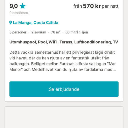
9,0
570 kr
från
per natt
9
omdömen
La Manga, Costa Cálida
5 personer
2 sovrum
78 m²
60 m från sjön
Utomhuspool, Pool, WiFi, Terass, Luftkonditionering, TV
Detta vackra semesterhus har ett privilegierat läge direkt
vid havet, där du kan njuta av en fantastisk utsikt från
balkongen. Beläget mellan Europas största saltlagun "Mar
Menor" och Medelhavet kan du njuta av fördelarna med
två hav på en gång. Denna magiska plats erbjuder ett
brett utbud av turistanläggningar och aktiviteter som
dykning, golf, ridning, vandring, shopping, kultur och
Se erbjudande
mycket mer. Utflykterna med segelbåt från Tomas
Maestres hamn rekommenderas varmt....