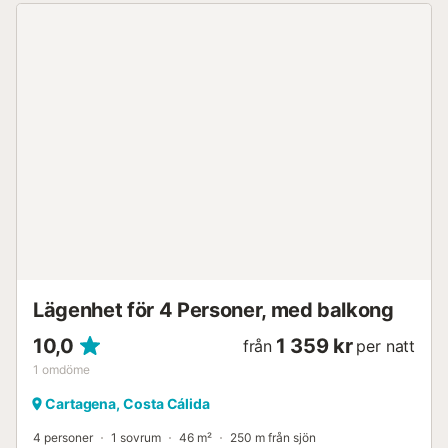
modern keramikhäll och alla nödvändiga redskap för att
tillaga läckra måltider. Under vilotiden har mastersviten en
fläkt, garderob och en bekväm dubbelsäng, tillsammans
med ett eget badrum med dusch. Två ytterligare rum, var
och en med två enkelsängar, en fläkt och en garderob, ger
ett idealiskt utrymme för gästernas bekvämlighet. Ett
andra badrum, komplett med dusch, kompletterar
interiören i detta hem. Denna boende är tillgänglig för
personer med nedsatt rörlighet tack vare en anpassad
trappa. Dessutom tillhandahålls ytterligare tjänster som
tvättmaskin, strykjärn och strykbräda, och för dem som
reser med spädbarn finns en barnsäng och en barnstol
tillgänglig. Bolnuevo ligger i kommunen Mazarrón, i
kustområdet Murcia, där stora sträckor av stränder finns.
Noterbart är att klippformatio...
Lägenhet för 4 Personer, med balkong
10,0
1 359 kr
från
per natt
1
omdöme
Cartagena, Costa Cálida
4 personer
1 sovrum
46 m²
250 m från sjön