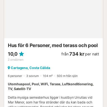
golfbanorna i området. Byn har allt du behöver, inklusive
restauranger, barer, banker, bensinstation och ett
medicinskt centrum. Huvudfunktioner Privat saltvattenpool
Utekök och grill Stort öppet vardagsrum Smarta lås (inga
nycklar krävs) Gratis snabbt WiFi Smart TV Fastigheten
ligger 1 km från Sucina, 1 km från restaurangen La Mario, 1
km från restaurangen Taj Classic, 1 km från restaurangen
Meson del Vino, 2 km från mataffären Spar Express, 4 km
från golfbanan Hacienda Riquelme, 10 km från
Hus för 6 Personer, med terass och pool
tågstationen Balsic...
10,0
734 kr
från
per natt
2
omdömen
Cartagena, Costa Cálida
6 personer
3 sovrum
104 m²
500 m från sjön
Utomhuspool, Pool, WiFi, Terass, Luftkonditionering,
TV, Satellit-TV
Detta mysiga semesterhus ligger i kustbyn Urrutias vid
Mar Menor, som har fina stränder där du kan bada och
utöva vattensporter. Boendet erbjuder tre stora sovrum,