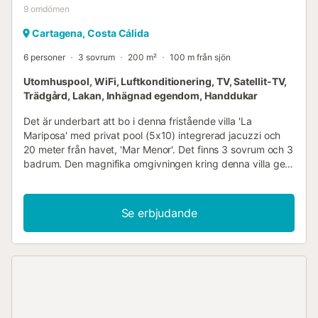
9
omdömen
Cartagena, Costa Cálida
6 personer
3 sovrum
200 m²
100 m från sjön
Utomhuspool, WiFi, Luftkonditionering, TV, Satellit-TV,
Trädgård, Lakan, Inhägnad egendom, Handdukar
Det är underbart att bo i denna fristående villa 'La
Mariposa' med privat pool (5x10) integrerad jacuzzi och
20 meter från havet, 'Mar Menor'. Det finns 3 sovrum och 3
badrum. Den magnifika omgivningen kring denna villa ger
dig känslan av att vara i paradiset. Viftande palmer,
havsutsikt, lugn och ro samt utrymme är ledorden för
denna speciella plats. Denna villa med privat pool och
Se erbjudande
luftkonditionering ligger i det mycket välskötta området
'Estrella de Mar' i byn Los Urrutias. Det är bara 20 meter
från stranden vid insjöhavet 'Mar Menor'. Här kan du sitta
på stranden, promenera längs vattnet, utöva olika
vattensporter eller koppla av med den privata poolen och
lugnet i själva villan. Njut av att koppla av på terrassen,
vakna på morgonen med den stigande solen med utsikt