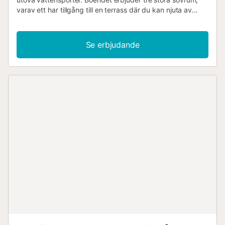
varav ett har tillgång till en terrass där du kan njuta av
frukost i solen. Det rymliga och moderna
vardagsrummet/matsalen är perfekt för att njuta av tid
tillsammans. Utanför finns en pool på plats för ett
Se erbjudande
uppfriskande dopp, en grill och ett stort matbord för
middagar utomhus. I omgivningarna hittar du städer som
Alcáceres eller Cabo de Palos, som är allmänt kända för
sina risspecialiteter. Golfbanan Manga Club och
naturparken Calblanque ligger också i närheten....