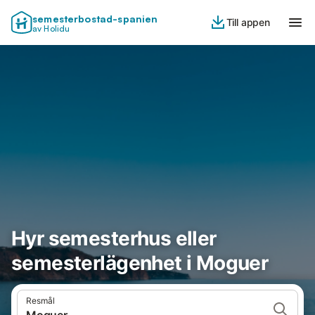
semesterbostad-spanien
Till appen
av Holidu
Hyr semesterhus eller
semesterlägenhet i Moguer
Resmål