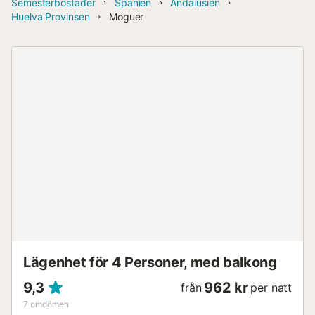
Semesterbostäder
Spanien
Andalusien
Huelva Provinsen
Moguer
Lägenhet för 4 Personer, med balkong
9,3
962 kr
från
per natt
7
omdömen