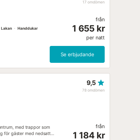
igger i ett lugnt område och
17
omdömen
r som söker lugn och ro. Värden
stå från att boka....
från
1 655 kr
Lakan
Handdukar
per natt
Se erbjudande
9,5
78
omdömen
från
centrum, med trappor som
1 184 kr
lig för gäster med nedsatt
 på ett utmärkt läge. Detta 82 m²