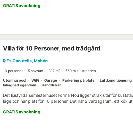
GRATIS avbokning
Villa för 10 Personer, med trädgård
Es Canutells, Mahón
10 personer
5 sovrum
317 m²
550 m till stranden
Utomhuspool
WiFi
Garage
Parkering på plats
Luftkonditionering
Inhägnad egendom
Handdukar
Det ljusfyllda semesterhuset Forma Nou ligger strax utanför kuststa
läge och har plats för 10 personer. Det har 2 vardagsrum, ett kök u
elapparater du behöver för matlagning, 5 sovrum och 5 badrum för
GRATIS avbokning
Faciliteterna i det rymliga semesterhuset inkluderar även Wi-Fi, luftk
parkeringsplats. Fastigheten har ett hydromassagebadkar och en 
tyvärr inte. Den fantastiska havsutsikten från flera panoramaföns
täckt terrass och pool lämnar inget att önska. Restauranger, shoppi