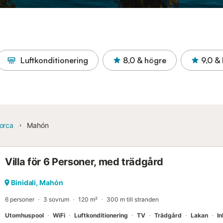
Luftkonditionering
8,0
& högre
9,0
& 
orca
Mahón
Villa för 6 Personer, med trädgård
Binidali, Mahón
6 personer
3 sovrum
120 m²
300 m till stranden
Utomhuspool
WiFi
Luftkonditionering
TV
Trädgård
Lakan
I