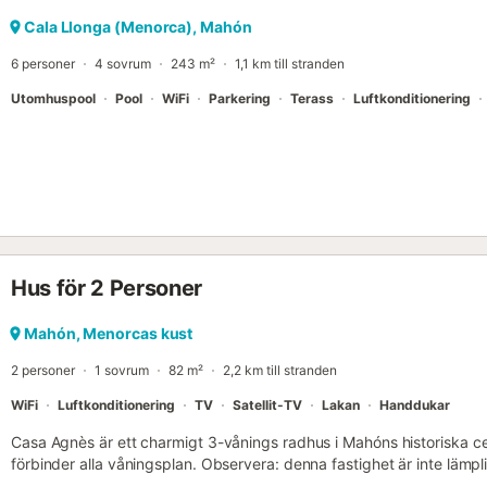
samt alla typer av evenemang och fester är förbjudna. Fastigheten l
höga ljud är inte tillåtna. Den är perfekt för familjer, par och gäste
Cala Llonga (Menorca), Mahón
ber vänligen bullriga grupper eller gäster med festliga avsikter att av
6 personer
4 sovrum
243 m²
1,1 km till stranden
Utomhuspool
Pool
WiFi
Parkering
Terass
Luftkonditionering
Hus för 2 Personer
Mahón, Menorcas kust
2 personer
1 sovrum
82 m²
2,2 km till stranden
WiFi
Luftkonditionering
TV
Satellit-TV
Lakan
Handdukar
Casa Agnès är ett charmigt 3-vånings radhus i Mahóns historiska 
förbinder alla våningsplan. Observera: denna fastighet är inte lämp
rörlighet. Det är den perfekta platsen för en avkopplande semester