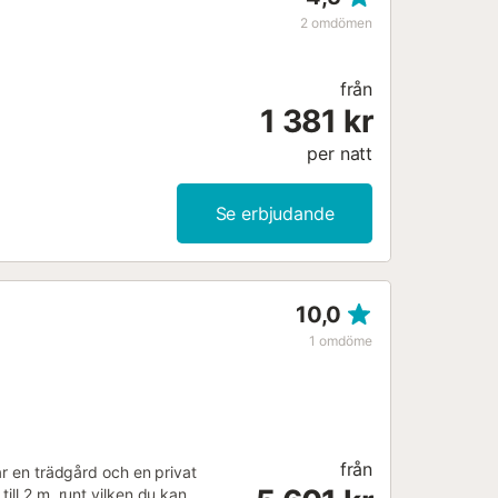
2
omdömen
från
1 381 kr
per natt
Se erbjudande
10,0
1
omdöme
från
ar en trädgård och en privat
ill 2 m, runt vilken du kan