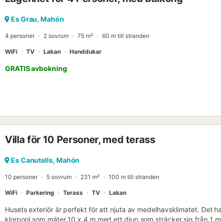
Es Grau, Mahón
4 personer
2 sovrum
75 m²
60 m till stranden
WiFi
TV
Lakan
Handdukar
GRATIS avbokning
Villa för 10 Personer, med terass
Es Canutells, Mahón
10 personer
5 sovrum
231 m²
100 m till stranden
WiFi
Parkering
Terass
TV
Lakan
Husets exteriör är perfekt för att njuta av medelhavsklimatet. Det h
klorpool som mäter 10 x 4 m med ett djup som sträcker sig från 1 m t