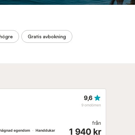
högre
Gratis avbokning
9,6
9
omdömen
från
1 940 kr
nhägnad egendom
Handdukar