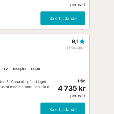
per natt
Se erbjudande
9,1
38
omdömen
TV
Trädgård
Lakan
från
den Es Canutells på ett lugnt
4 735 kr
trustat med matbord och alla de
delat på 2 våningsplan.
per natt
onditionering, satellit-TV och en
bubbelpool, men de fungerar
ter och utomhusområdet med en
Se erbjudande
ngmöjligheter och fina