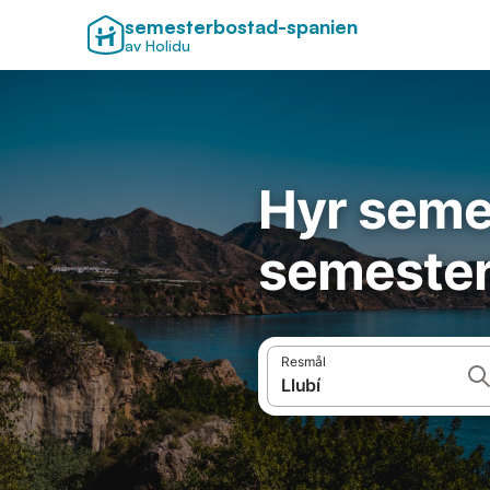
semesterbostad-spanien
av Holidu
Hyr seme
semesterl
Resmål