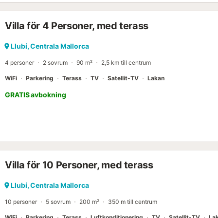
Villa för 4 Personer, med terass
Llubí, Centrala Mallorca
4 personer
2 sovrum
90 m²
2,5 km till centrum
WiFi
Parkering
Terass
TV
Satellit-TV
Lakan
GRATIS avbokning
Villa för 10 Personer, med terass
Llubí, Centrala Mallorca
10 personer
5 sovrum
200 m²
350 m till centrum
WiFi
Parkering
Terass
Luftkonditionering
TV
Satellit-TV
La