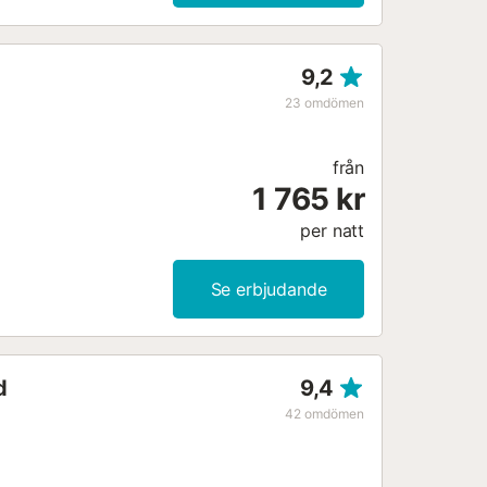
9,2
23
omdömen
från
1 765 kr
per natt
Se erbjudande
d
9,4
42
omdömen