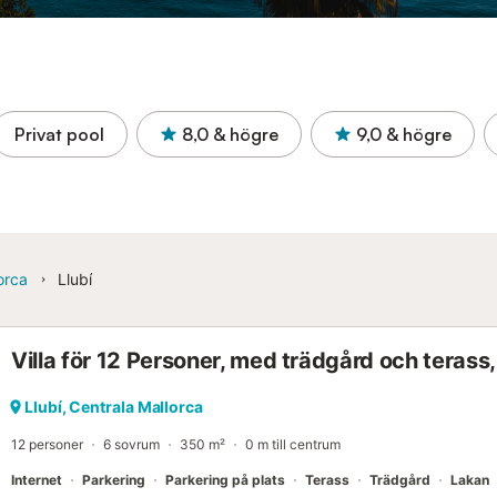
Privat pool
8,0
& högre
9,0
& högre
orca
Llubí
Villa för 12 Personer, med trädgård och terass
Llubí, Centrala Mallorca
12 personer
6 sovrum
350 m²
0 m till centrum
Internet
Parkering
Parkering på plats
Terass
Trädgård
Lakan