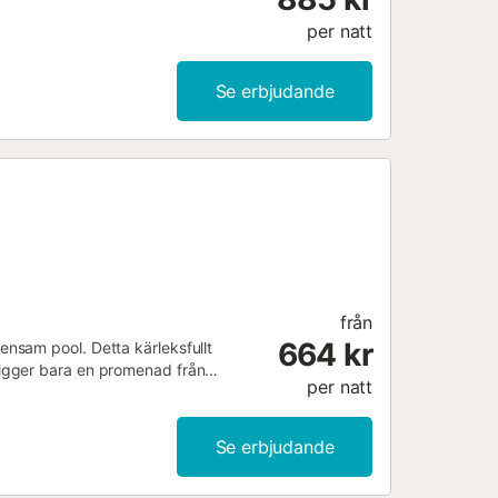
per natt
Se erbjudande
från
664 kr
nsam pool. Detta kärleksfullt
igger bara en promenad från
per natt
 ner vid det mysiga matbordet. Efter
ås med dina nära och kära under en
ården som du kan njuta av under
Se erbjudande
dyk ner i det underbara vattnet.
spännande bok. Upptäck de vackra