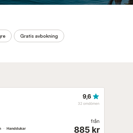
gre
Gratis avbokning
9,6
32
omdömen
från
885 kr
m
Handdukar