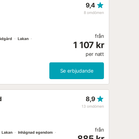
9,4
8
omdömen
från
ädgård
Lakan
1 107 kr
per natt
Se erbjudande
d
8,9
13
omdömen
från
Lakan
Inhägnad egendom
885 kr