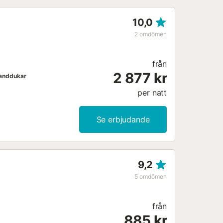
rismas del Río Piedras eller njut av
förstklassiga banor här, medan Huelva
10,0
lykter....
2
omdömen
från
2 877 kr
anddukar
per natt
Se erbjudande
9,2
5
omdömen
från
885 kr