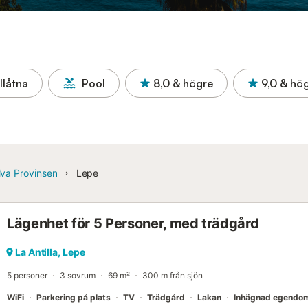
llåtna
Pool
8,0
& högre
9,0
& hö
va Provinsen
Lepe
Lägenhet för 5 Personer, med trädgård
La Antilla, Lepe
5 personer
3 sovrum
69 m²
300 m från sjön
WiFi
Parkering på plats
TV
Trädgård
Lakan
Inhägnad egendo