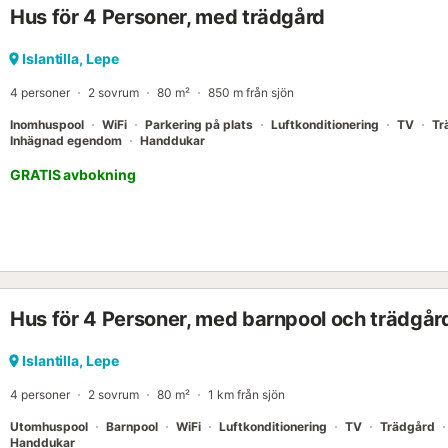
Hus för 4 Personer, med trädgård
Islantilla, Lepe
4 personer
2 sovrum
80 m²
850 m från sjön
Inomhuspool
WiFi
Parkering på plats
Luftkonditionering
TV
Tr
Inhägnad egendom
Handdukar
GRATIS avbokning
Hus för 4 Personer, med barnpool och trädgår
Islantilla, Lepe
4 personer
2 sovrum
80 m²
1 km från sjön
Utomhuspool
Barnpool
WiFi
Luftkonditionering
TV
Trädgård
Handdukar