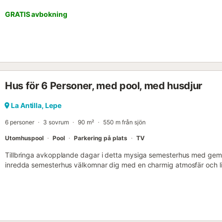
GRATIS avbokning
Hus för 6 Personer, med pool, med husdjur
La Antilla, Lepe
6 personer
3 sovrum
90 m²
550 m från sjön
Utomhuspool
Pool
Parkering på plats
TV
Tillbringa avkopplande dagar i detta mysiga semesterhus med geme
inredda semesterhus välkomnar dig med en charmig atmosfär och l
sandstranden. Laga läckra tapas i det inbjudande köket och slå dig
en lång dag kan du sätta dig tillrätta i den rymliga soffan och umg
spelkväll. Det finns en uppfriskande pool i den gemensamma trädg
varma dagar. Kasta en handduk över axeln direkt efter frukost och 
Njut av solen på den välskötta gräsmattan och fördjupa dig i en 