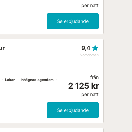
per natt
Se erbjudande
ur
9,4
5
omdömen
från
Lakan
Inhägnad egendom
2 125 kr
per natt
Se erbjudande