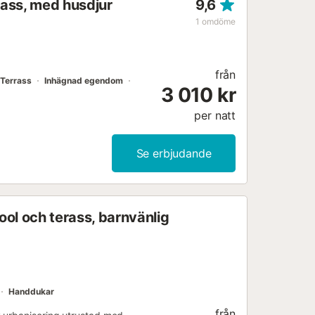
rass, med husdjur
9,6
1
omdöme
från
Terrass
Inhägnad egendom
3 010 kr
per natt
Se erbjudande
ol och terass, barnvänlig
Handdukar
från