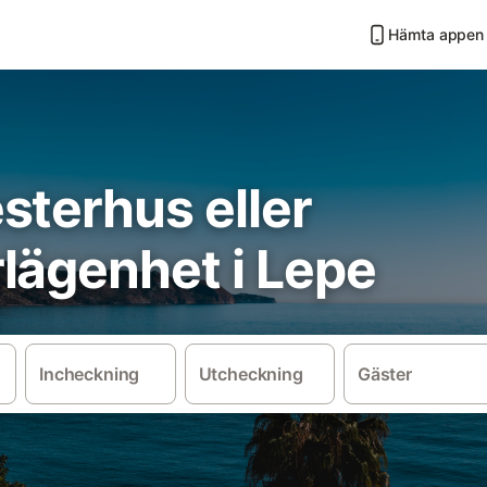
Hämta appen
sterhus eller
lägenhet i Lepe
Incheckning
Utcheckning
Gäster