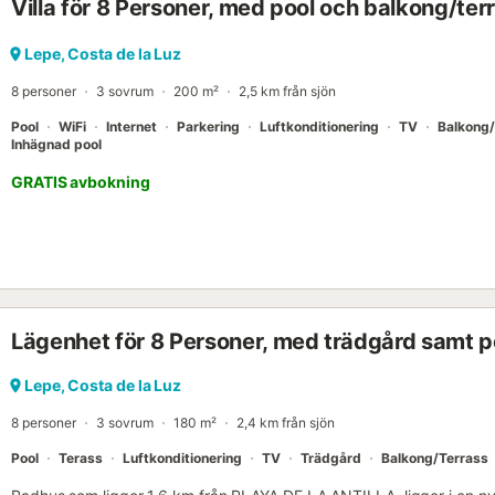
Villa för 8 Personer, med pool och balkong/ter
Lepe, Costa de la Luz
8 personer
3 sovrum
200 m²
2,5 km från sjön
Pool
WiFi
Internet
Parkering
Luftkonditionering
TV
Balkong/
Inhägnad pool
GRATIS avbokning
Lägenhet för 8 Personer, med trädgård samt po
Lepe, Costa de la Luz
8 personer
3 sovrum
180 m²
2,4 km från sjön
Pool
Terass
Luftkonditionering
TV
Trädgård
Balkong/Terrass