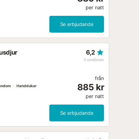
per natt
Se erbjudande
usdjur
6,2
5
omdömen
från
885 kr
endom
Handdukar
per natt
Se erbjudande