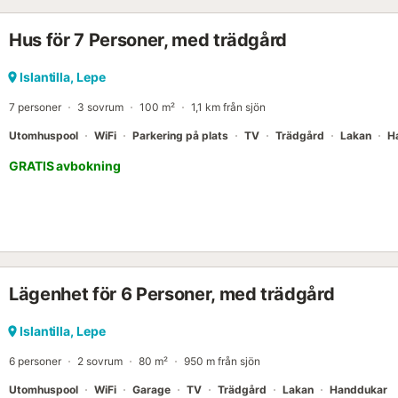
sandstränderna Islantilla och Lepe, utforska den orörda naturen i Ma
nyfångad fisk på en traditionell restaurang. Golfentusiaster hittar 
Hus för 7 Personer, med trädgård
och det imponerande naturreservatet Doñana är perfekta för dagsutf
Islantilla, Lepe
7 personer
3 sovrum
100 m²
1,1 km från sjön
Utomhuspool
WiFi
Parkering på plats
TV
Trädgård
Lakan
H
GRATIS avbokning
Lägenhet för 6 Personer, med trädgård
Islantilla, Lepe
6 personer
2 sovrum
80 m²
950 m från sjön
Utomhuspool
WiFi
Garage
TV
Trädgård
Lakan
Handdukar