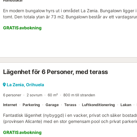
Handdukar
En modern bungalow hyrs ut i området La Zenia. Bungalown ligger i
tomt. Den totala ytan är 73 m2. Bungalown består av ett vardagsr
planlösning, två badrum och en terrass. Den har en egen stor utepla
GRATIS avbokning
finns allt som behövs för en bekväm vistelse och avkoppling: möbler
kaffebryggare), sängkläder och handdukar, porslin. Central luftkond
internet. På terrassen finns sommarmöbler. Boendet rymmer upp till 
är endast tillåten på terrassen. Böter vid överträdelse på 200 euro
välutvecklad infrastruktur. Mittemot bungalown ligger ett enormt 
kort avstånd finns en livsmedelsbutikskedja "Mercadona". Det finns
Havet ligger cirka 1 km bort. Incheckning sker mellan kl. 15:00 och
Lägenhet för 6 Personer, med terass
och 11:00. För in- eller utcheckning utanför kontorstid, söndagar, h
extra avgift på 20 euro. Kontorstid: måndag till fredag 09:00-19:0
stängt. Vid incheckning betalas en deposition på 200 euro....
La Zenia, Orihuela
6 personer
2 sovrum
60 m²
800 m till stranden
Internet
Parkering
Garage
Terass
Luftkonditionering
Lakan
Fantastisk lägenhet (nybyggd) i en vacker, privat och säker bostads
(provinsen Alicante) med en stor gemensam pool och privat parkeri
bekväma lägenhet ligger på bottenvåningen och består av 2 sovrum, 
GRATIS avbokning
med diskmaskin som vetter mot vardagsrummet – matsalen med stora 