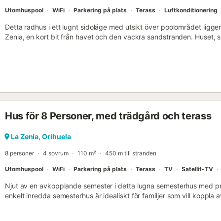
Utomhuspool
WiFi
Parkering på plats
Terass
Luftkonditionering
Detta radhus i ett lugnt sidoläge med utsikt över poolområdet ligger
Zenia, en kort bit från havet och den vackra sandstranden. Huset, 
utmärkt för din semester när som helst på året. La Zenia erbjuder 
alla typer av tjänster. Här kommer du inte att sakna något....
Hus för 8 Personer, med trädgård och terass
La Zenia, Orihuela
8 personer
4 sovrum
110 m²
450 m till stranden
Utomhuspool
WiFi
Parkering på plats
Terass
TV
Satellit-TV
Njut av en avkopplande semester i detta lugna semesterhus med pri
enkelt inredda semesterhus är idealiskt för familjer som vill koppla av
något avskilda läget erbjuder avskildhet och avkoppling, men du är 
Det rymliga vardagsrummet med gott om sittplatser inbjuder till att d