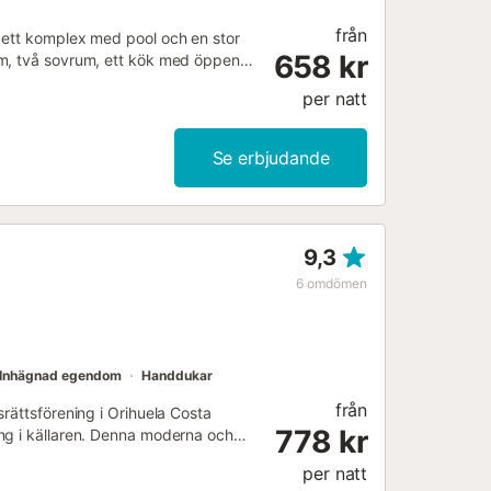
från
 ett komplex med pool och en stor
658 kr
um, två sovrum, ett kök med öppen
ts och en garageplats för bilen. Det
per natt
, hushållsapparater (inklusive
itionering. Spansk TV, trådlöst
sex personer (inga djur!). Rökning
Se erbjudande
! Området La Zenia har en
köpcentrum "Zenia Boulevard", och på
 kaféer och restauranger i närheten.
 19:00. Utcheckning mellan kl. 09:00
9,3
elger och helgdagar tillkommer en
0, lördag 10:00-15:00, söndag –
6
omdömen
Inhägnad egendom
Handdukar
från
rättsförening i Orihuela Costa
778 kr
ng i källaren. Denna moderna och
1 badrum, ett fullt utrustat kök
per natt
glasdörrar som leder ut till 1 stor