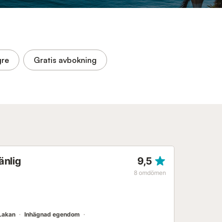
gre
Gratis avbokning
änlig
9,5
8
omdömen
Lakan
Inhägnad egendom