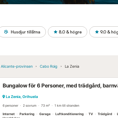
Husdjur tillåtna
8,0
& högre
9,0
& hö
Alicante-provinsen
Cabo Roig
La Zenia
Bungalow för 6 Personer, med trädgård, barnv
La Zenia, Orihuela
6 personer
2 sovrum
73 m²
1 km till stranden
Internet
Parkering
Garage
Luftkonditionering
TV
Trädgård