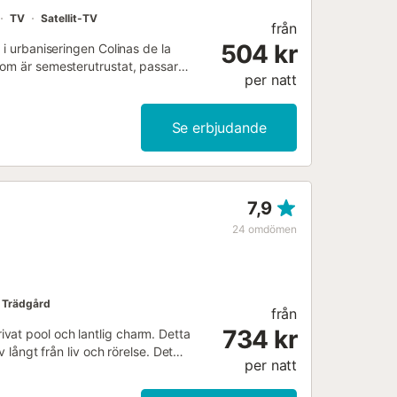
TV
Satellit-TV
från
504 kr
 i urbaniseringen Colinas de la
som är semesterutrustat, passar
per natt
ett mycket populärt köpcentrum och
Se erbjudande
7,9
24
omdömen
Trädgård
från
734 kr
vat pool och lantlig charm. Detta
 långt från liv och rörelse. Det
per natt
ändå bara en kort bit från stranden.
röja sig kvar. Tillaga dina egna