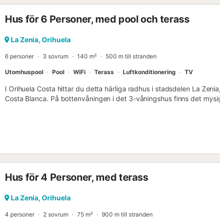
24m. Gång-/köravstånd till närmaste bar: 454m. Gång-/köravstånd t
Hus för 6 Personer, med pool och terass
Gång-/köravstånd till stranden: 300m Playa de la Zania. Avstånd till
Avstånd till Alicantes flygplats: 68 km. Gratis parkering finns på fasti
La Zenia, Orihuela
6 personer
3 sovrum
140 m²
500 m till stranden
Utomhuspool
Pool
WiFi
Terass
Luftkonditionering
TV
I Orihuela Costa hittar du detta härliga radhus i stadsdelen La Zeni
Costa Blanca. På bottenvåningen i det 3-våningshus finns det mys
köket med matplats och ett badrum. Två sovrum och ytterligare ett
och på översta våningen hittar du det tredje sovrummet i absolut a
har en egen balkong. Den stora terrassen räknas med en fin stengri
använda den gemensamma poolen året runt. På några minuters pro
butiker och 3 km bort kan du spela en runda på golfbanan....
Hus för 4 Personer, med terass
La Zenia, Orihuela
4 personer
2 sovrum
75 m²
900 m till stranden