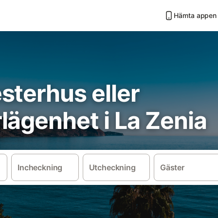
Hämta appen
sterhus eller
lägenhet i La Zenia
Incheckning
Utcheckning
Gäster