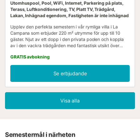
Utomhuspool, Pool, WiFi, Internet, Parkering på plats,
Terass, Luftkonditionering, TV, Platt TV, Trädgård,
Lakan, Inhägnad egendom, Fastigheten är inte inhägnad
Upplev den perfekta semestern i vår rymliga villa i La
Campana som erbjuder 220 m² utrymme för upp till 10
gäster. Njut av ett dopp i den privata poolen och koppla
av i den vackra trädgården med fantastisk utsikt över
bergen. Ta en stund framför kaminen och skapa
GRATIS avbokning
oförglömliga minnen. • Privat pool året runt • Utsikt över
bergen • 4 bekväma sovrum Utomhus : Villan har en rymlig
trädgård med en fantastisk utsikt över bergen, perfekt för
Se erbjudande
solbad. Njut av mysiga kvällar vid grillen på terrassen,
utrustad med utemöbler för utomhusmatning. Den privata
poolen är klar att användas året runt, vilket ger en härlig
möjlighet till rolig och uppfriskande aktiviteter på varma
Visa alla
dagar. Vardagsrum : Inuti hittar du ljusa och inbjudande
gemensamma utrymmen som uppmuntrar till avkoppling.
Det rymliga vardagsrummet har en öppen spis och en
bekväm soffa, perfekt för att koppla av efter en dag av
utforskning. Matplatsen är idealisk för gemensamma
måltider där alla kan samlas och njuta av läckra rätter som
Semestermål i närheten
tillagats i det fullt utrustade köket. Sovrum och Badrum : •