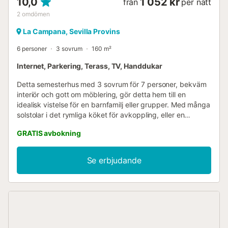
10,0
1 052 kr
från
per natt
2
omdömen
La Campana, Sevilla Provins
6 personer
3 sovrum
160 m²
Internet, Parkering, Terass, TV, Handdukar
Detta semesterhus med 3 sovrum för 7 personer, bekväm
interiör och gott om möblering, gör detta hem till en
idealisk vistelse för en barnfamilj eller grupper. Med många
solstolar i det rymliga köket för avkoppling, eller en
uteplats och takterrass för att njuta av den omgivande
GRATIS avbokning
utsikten och den friska brisen, välkomnar detta hem alla.
De närmaste restaurangerna ligger ett stenkast bort,
medan livsmedelsbutiker ligger 0,6 km bort, så gå ut för
Se erbjudande
lunch eller fyll på ditt skafferi. Bevittna fantastiska matcher
på Estadio Miguel Herrauro-stadion bara en halv kilometer
bort, medan det vackra torget Plaza del Pilar med
basilikan, historiska fontäner och själva stadshuset ligger
något längre bort, 0,6 km. Caseta Municipal i närheten
låter dig delta i konserter och fester. Njut av en skållhet
kopp kaffe på morgonen, efter vilken du kan ta ett varmt