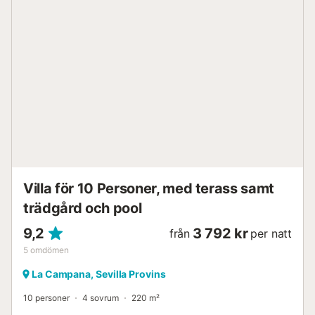
bad i badkaret. Kombinationsmikrovågsugnen låter dig
både laga och värma mat. Sevillas flygplats ligger 50,3 km
bort. Obs: - 8 € för varje uppsättning extra sängkläder
betalas på plats (första uppsättningen tillhandahålls
gratis). - 5 € per uppsättning extra handdukar betalas på
plats (första uppsättningen tillhandahålls gratis)....
Villa för 10 Personer, med terass samt
trädgård och pool
9,2
3 792 kr
från
per natt
5
omdömen
La Campana, Sevilla Provins
10 personer
4 sovrum
220 m²