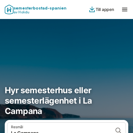
semesterbostad-spanien
Till appen
av Holidu
Hyr semesterhus eller
semesterlägenhet i La
Campana
Resmål