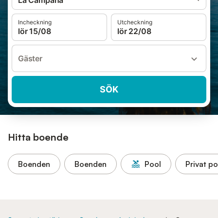
La Campana
Incheckning
Utcheckning
lör 15/08
lör 22/08
Gäster
SÖK
Hitta boende
Boenden
Boenden
Pool
Privat po