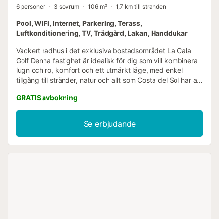
6 personer
3 sovrum
106 m²
1,7 km till stranden
Pool, WiFi, Internet, Parkering, Terass,
Luftkonditionering, TV, Trädgård, Lakan, Handdukar
Vackert radhus i det exklusiva bostadsområdet La Cala
Golf Denna fastighet är idealisk för dig som vill kombinera
lugn och ro, komfort och ett utmärkt läge, med enkel
tillgång till stränder, natur och allt som Costa del Sol har att
erbjuda. Bekvämt och modernt inrett, i hjärtat av Costa del
GRATIS avbokning
Sol och 40 km från Malaga flygplats, är detta hus perfekt
för att njuta av en avkopplande vistelse i en privilegierad
miljö. Det är ett tvåvåningshus med en terrass på
Se erbjudande
framsidan, samt en stor balkong i master bedroom med
utsikt över trädgården. Det har tre rymliga sovrum och två
badrum, samt ett rymligt vardagsrum/matsal med två
soffor och en smart-TV. Köket är separat, modernt och fullt
utrustat så att du kan känna dig som hemma: • Brödrost •
Blender • Vattenkokare • Ugn och mikrovågsugn •
Kaffebryggare • Diskmaskin • Hårtork • Luftkonditionering
• Strykjärn och strykbräda • Tvättmaskin Gratis WiFi ingår,
liksom sängkläder och handdukar. För vistelser som kräver
incheckning efter kl. 22.00 kan en extra avgift för sen