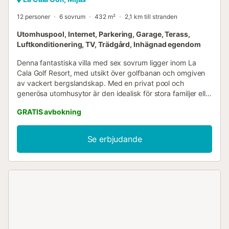
12 personer
6 sovrum
432 m²
2,1 km till stranden
Utomhuspool, Internet, Parkering, Garage, Terass,
Luftkonditionering, TV, Trädgård, Inhägnad egendom
Denna fantastiska villa med sex sovrum ligger inom La
Cala Golf Resort, med utsikt över golfbanan och omgiven
av vackert bergslandskap. Med en privat pool och
generösa utomhusytor är den idealisk för stora familjer eller
grupper. Klubbhus och golfanläggningar ligger inom
GRATIS avbokning
gångavstånd, medan kusten ligger cirka 7 km bort. Villan
är fördelad på fyra våningar och erbjuder rymliga,
bekväma bostadsytor. Ingång sker via det privata
Se erbjudande
dubbelgaraget eller grind från gatan, med trappor som
leder ner till huvudentrén. Här hittar du ett ljust öppet
vardagsrum, matplats och kök. Det fullt utrustade köket
har en central köksö, perfekt för frukostar, samt ett
separat tvättrum. Vardagsrums- och matplatsen öppnar ut
mot en stor terrass med kvalitetsutomhusmöbler, med
utsikt över den privata poolen och golfbanan.
(Pooluppvärmning tillgänglig säsongsvis – se detaljer
nedan.) Villan är utrustad med luftkonditionering,