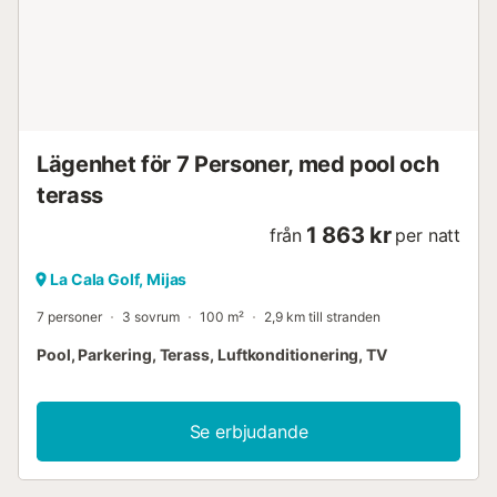
takfläktar, gratis WIFI och IPTV, samt en resesäng och
barnstol för familjer. På första våningen finns fyra rymliga
sovrum, alla med inbyggda garderober. Två sovrum har
super king size-sängar och eget badrum, medan de
återstående två sovrummen har enkelsängar och delar ett
familjebadrum. Nedre våningen rymmer det femte och
sjätte sovrummet, som ligger i anslutning till varandra – det
Lägenhet för 7 Personer, med pool och
ena med enkelsängar och det andra med en king size-
terass
säng. Denna våning har också ett modernt duschrum oc...
1 863 kr
från
per natt
La Cala Golf, Mijas
7 personer
3 sovrum
100 m²
2,9 km till stranden
Pool, Parkering, Terass, Luftkonditionering, TV
Se erbjudande