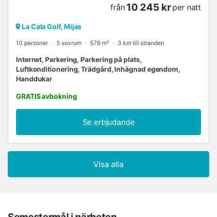
10 245 kr
från
per natt
La Cala Golf, Mijas
10 personer
5 sovrum
579 m²
3 km till stranden
Internet, Parkering, Parkering på plats,
Luftkonditionering, Trädgård, Inhägnad egendom,
Handdukar
GRATIS avbokning
Se erbjudande
Visa alla
Semestermål i närheten