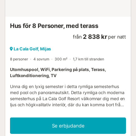
Hus för 8 Personer, med terass
2 838 kr
från
per natt
La Cala Golf, Mijas
8 personer
4 sovrum
300 m²
1,7 km till stranden
Utomhuspool, WiFi, Parkering på plats, Terass,
Luftkonditionering, TV
Unna dig en lyxig semester i detta rymliga semesterhus
med pool och panoramautsikt. Detta rymliga och moderna
semesterhus på La Cala Golf Resort välkomnar dig med en
ljus och högkvalitativ interiör, där du kan komma bort från
allt med vänner eller familj i en elegant atmosfär. Framkalla
kulinariska höjdpunkter och slå dig ner i den mysiga
matplatsen. Gör dig bekväm i den mysiga soffan för
Se erbjudande
stimulerande samtal och streama en spännande serie efter
en lång dag. På din eleganta terrass kan du njuta av en