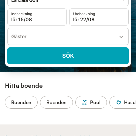
La Cala Golf
Incheckning
Utcheckning
lör 15/08
lör 22/08
Gäster
SÖK
Hitta boende
Boenden
Boenden
Pool
Husdj