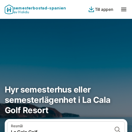
semesterbostad-spanien
Till appen
av Holidu
Hyr semesterhus eller
semesterlägenhet i La Cala
Golf Resort
Resmål