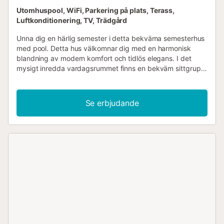
Utomhuspool, WiFi, Parkering på plats, Terass,
Luftkonditionering, TV, Trädgård
Unna dig en härlig semester i detta bekväma semesterhus
med pool. Detta hus välkomnar dig med en harmonisk
blandning av modern komfort och tidlös elegans. I det
mysigt inredda vardagsrummet finns en bekväm sittgrupp
som inbjuder dig att tillbringa timmar med att prata och
dricka kaffe tillsammans. Titta på den senaste serien eller
lyssna på en intressant podcast innan ni provar regionala
Se erbjudande
recept tillsammans i köket. Dyk ner i den gemensamma
poolen, simma några varv eller ta ett uppfriskande dopp.
Ät frukost på terrassen och njut av en underbar utsikt över
landskapet med palmer mot en imponerande
bergsbakgrund. Njut av avkopplande dagar på den breda
sandstranden La Cala de Mijas, promenera längs den
välskötta strandpromenaden och upptäck små
restauranger och marknader i stadens centrum. Gör
utflykter i närområdet och besök den charmiga Mijas
Pueblo med sina vita hus eller utforska den livliga
kuststaden Fuengirola med sin hamn, zoo och långa
stränder....