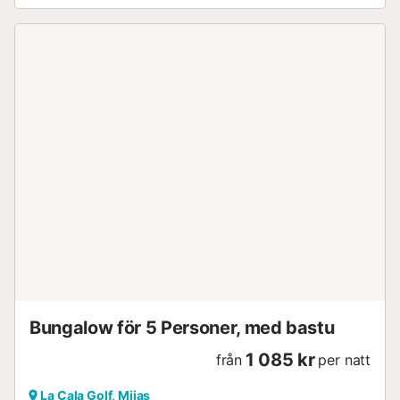
omfattande frukost och låta blicken vandra över det
vidsträckta landskapet. Ta ett uppfriskande dopp i poolen,
unna dig ett kallt glas vin i den inbjudande loungen och
prata när solen går ner. Promenera genom de smala
gatorna i Mijas gamla stad och stanna till på en av de
pittoreska tapasbarerna. Vandra längs de pittoreska
kuststigarna och sola på stränderna i La Cala de Mijas eller
Fuengirola. Upptäck Marbella och Benalmádena, besök
Alcazaba i Málaga eller de botaniska trädgårdarna i
Benalmádena och delta i en vinprovning....
Bungalow för 5 Personer, med bastu
1 085 kr
från
per natt
La Cala Golf, Mijas