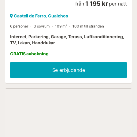
1 195 kr
från
per natt
Castell de Ferro, Gualchos
6 personer
3 sovrum
109 m²
100 m till stranden
Internet, Parkering, Garage, Terass, Luftkonditionering,
TV, Lakan, Handdukar
GRATIS avbokning
Se erbjudande