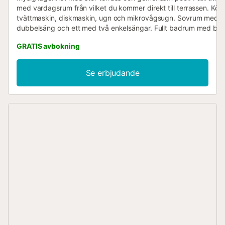
med vardagsrum från vilket du kommer direkt till terrassen. Kö
tvättmaskin, diskmaskin, ugn och mikrovågsugn. Sovrum med
dubbelsäng och ett med två enkelsängar. Fullt badrum med ba
duschvägg. Stängt bostadsområde bara några steg från havet 
GRATIS avbokning
Sotillo-stranden. Några meter från restauranger och barer.Faktur
vistelser på 28 nätter eller mer kommer att bäras av hyresgäste
(kontakta för mer information). Fråga om våra priser för vistelse
Se erbjudande
flera månader.
ESFCTU0000180250003023110000000000000000VFT/GR/05