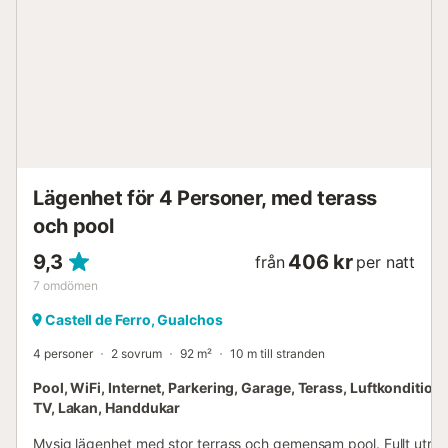
Lägenhet för 4 Personer, med terass
och pool
9,3
406 kr
från
per natt
7
omdömen
Castell de Ferro, Gualchos
4 personer
2 sovrum
92 m²
10 m till stranden
Pool, WiFi, Internet, Parkering, Garage, Terass, Luftkondition
TV, Lakan, Handdukar
Mysig lägenhet med stor terrass och gemensam pool. Fullt utru