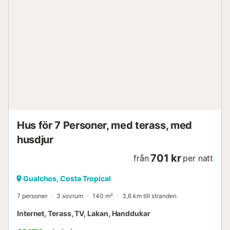
bergsbyarna i Alpujarras ligger bara en kort bilresa bort.
Den närbelägna hamnstaden Motril är också värd ett
besök. Här kan du promenera, shoppa och upptäcka den
spanska gastronomin....
Hus för 7 Personer, med terass, med
husdjur
701 kr
från
per natt
Gualchos, Costa Tropical
7 personer
3 sovrum
140 m²
3,6 km till stranden
Internet, Terass, TV, Lakan, Handdukar