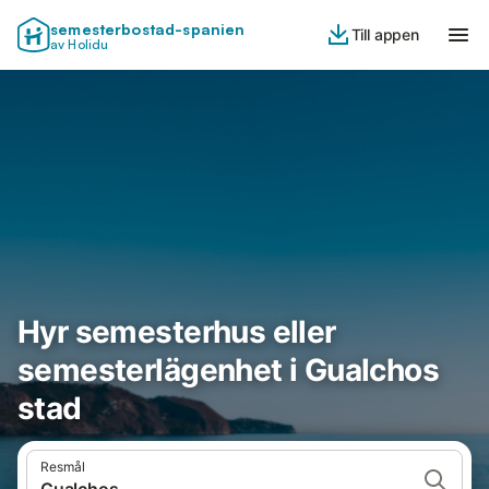
semesterbostad-spanien
Till appen
av Holidu
Hyr semesterhus eller
semesterlägenhet i Gualchos
stad
Resmål