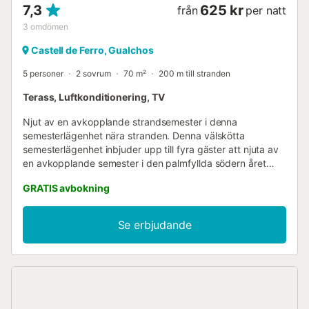
7,3
625 kr
från
per natt
3
omdömen
Castell de Ferro, Gualchos
5 personer
2 sovrum
70 m²
200 m till stranden
Terass, Luftkonditionering, TV
Njut av en avkopplande strandsemester i denna
semesterlägenhet nära stranden. Denna välskötta
semesterlägenhet inbjuder upp till fyra gäster att njuta av
en avkopplande semester i den palmfyllda södern året
runt. Planera här för att utforska de många sevärdheterna
GRATIS avbokning
längs Costa Tropical med barn eller vänner eller för att
känna dig som hemma efter en lång dag på stranden. Njut
av dina måltider på din egen terrass med utsikt över
Se erbjudande
havet. Det är mycket möjligt att du spontant bestämmer
dig för att ta ett uppfriskande dopp i det svala vattnet. På
kvällen kan du avrunda dagen här med ett gott glas vin
och låta dig skämmas bort av den behagliga havsbrisen.
Om du inte vill tillbringa din semester på stranden finns det
intressanta utflyktsmål i omgivningarna. De pittoreska, vita