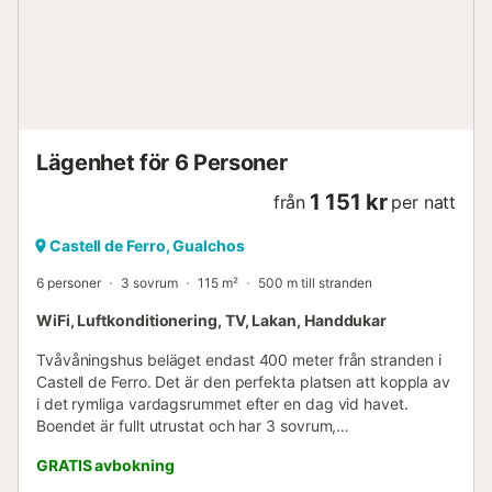
Lägenhet för 6 Personer
1 151 kr
från
per natt
Castell de Ferro, Gualchos
6 personer
3 sovrum
115 m²
500 m till stranden
WiFi, Luftkonditionering, TV, Lakan, Handdukar
Tvåvåningshus beläget endast 400 meter från stranden i
Castell de Ferro. Det är den perfekta platsen att koppla av
i det rymliga vardagsrummet efter en dag vid havet.
Boendet är fullt utrustat och har 3 sovrum,
luftkonditionering i både vardagsrum och sovrum, ett
GRATIS avbokning
komplett kök, Wi-Fi och värme. Det har interna trappor
som förbinder båda våningarna. Ett idealiskt alternativ för