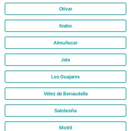
Otívar
Itrabo
Almuñecar
Jete
Los Guajares
Vélez de Benaudalla
Salobreña
Motril