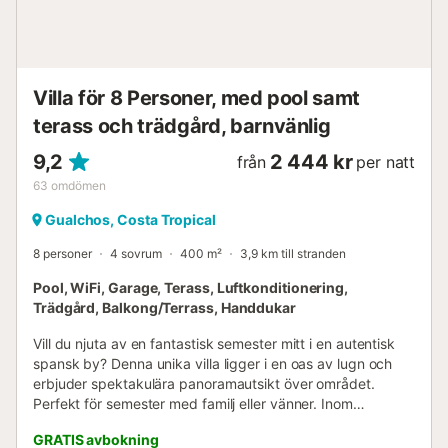
Villa för 8 Personer, med pool samt
terass och trädgård, barnvänlig
9,2
2 444 kr
från
per natt
63
omdömen
Gualchos, Costa Tropical
8 personer
4 sovrum
400 m²
3,9 km till stranden
Pool, WiFi, Garage, Terass, Luftkonditionering,
Trädgård, Balkong/Terrass, Handdukar
Vill du njuta av en fantastisk semester mitt i en autentisk
spansk by? Denna unika villa ligger i en oas av lugn och
erbjuder spektakulära panoramautsikt över området.
Perfekt för semester med familj eller vänner. Inom
gångavstånd finns en lekplats med bar och på "Plaza" kan
GRATIS avbokning
du njuta av det riktiga spanska livet. Efter en 15-minuters