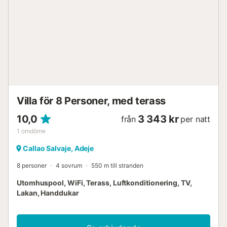
Förutom rummet med en enda säng har alla sovrum
luftkonditionering, ett badrum med dusch, en extra toalett
och ett separat tvättstugeutrymme. Ett idealiskt hus för
individualistiska resenärer som vill tillbringa sin semester
långt borta från mass-turismen, utan att behöva avstå från
någon form av lyx. Särskilt rekommenderat för
familjesemestrar eller mindre grupper. Det är uttryckligen
förbjudet att anordna evenemang och fester, liksom att
släppa in personer som inte ingår i bokningen. Vi ber er
också att re...
Villa för 8 Personer, med terass
10,0
3 343 kr
från
per natt
1
omdöme
Callao Salvaje, Adeje
8 personer
4 sovrum
550 m till stranden
Utomhuspool, WiFi, Terass, Luftkonditionering, TV,
Lakan, Handdukar