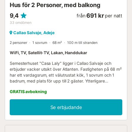
Hus för 2 Personer, med balkong
9,4
691 kr
från
per natt
33
omdömen
Callao Salvaje, Adeje
2 personer
1 sovrum
68 m²
100 m till stranden
WiFi, TV, Satellit-TV, Lakan, Handdukar
Semesterhuset "Casa Laly" ligger i Callao Salvaje och
erbjuder vacker utsikt över Atlanten. Fastigheten på 68 m²
har ett vardagsrum, ett välutrustat kök, 1 sovrum och 1
badrum, med plats för upp till 2 gäster. Ytterligare
bekvämligheter inkluderar Wi-Fi, TV, fläkt och tvättmaskin.
GRATIS avbokning
En barnsäng finns också tillgänglig. Njut av avkopplande
eftermiddagar på din privata, öppna terrass. Allmänna
kommunikationer finns inom gångavstånd. Gratis
Se erbjudande
gatuparkering finns tillgänglig. Familjer med barn är
välkomna. Ett husdjur är tillåtet mot en extra avgift.
Fastigheten har ingen luftkonditionering, och rökning eller
evenemang är inte tillåtna. Incheckning efter 22:30 är