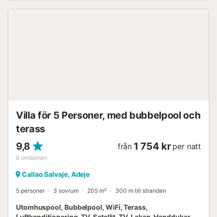
Villa för 5 Personer, med bubbelpool och
terass
9,8
1 754 kr
från
per natt
8
omdömen
Callao Salvaje, Adeje
5 personer
3 sovrum
205 m²
300 m till stranden
Utomhuspool, Bubbelpool, WiFi, Terass,
Luftkonditionering, TV, Satellit-TV, Lakan, Handdukar