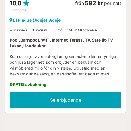
10,0
592 kr
från
per natt
1
omdöme
El Pinque (Adeje), Adeje
4 personer
1 sovrum
60 m²
150 m till stranden
Pool, Barnpool, WiFi, Internet, Terass, TV, Satellit-TV,
Lakan, Handdukar
Kom och njut av en oförglömlig semester i denna rymliga
och ljusa lägenhet, som erbjuder en bekväm och
välmöblerad miljö för din vistelse. Utrustad med en
bekväm dubbelsäng, en bäddsoffa, ett badrum med
dusch och ett kök med alla nödvändiga bekvämligheter.
GRATIS avbokning
Du kan koppla av och njuta av din fritid i lägenhetens
mysiga atmosfär. Du har Wi-Fi för att hålla dig uppkopplad
och alla nödvändiga bekvämligheter för att göra din
Se erbjudande
vistelse trevlig. Du kan också utnyttja den gemensamma
simbassängen för ett uppfriskande dopp och avkopplande
stunder. Läget är idealiskt för att utforska de omgivande
sevärdheterna. Det är bara 11 km från Aqualand och 12 km
från den berömda vattenparken Siam Park. Dessutom