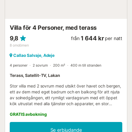
Villa för 4 Personer, med terass
9,8
1 644 kr
från
per natt
8
omdömen
Callao Salvaje, Adeje
4 personer
2 sovrum
200 m²
400 m till stranden
Terass, Satellit-TV, Lakan
Stor villa med 2 sovrum med utsikt över havet och bergen,
ett av dem med eget badrum och en balkong för att njuta
av solnedgången, ett rymligt vardagsrum med ett öppet
kök utrustat med alla tjänster och apparater, en stor
terrass med en privat pool, ett område för att sola och
GRATIS avbokning
njuta av grillen. Huset har en terrass i den breda delen för
att njuta av solnedgångar och nätter med vacker utsikt
över havet och ön La Gomera, utan tvekan en miljö för att
Se erbjudande