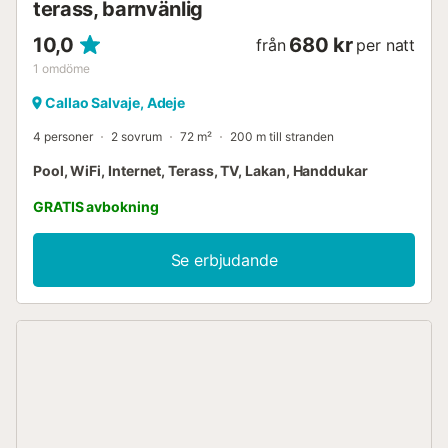
terass, barnvänlig
10,0
680 kr
från
per natt
1
omdöme
Callao Salvaje, Adeje
4 personer
2 sovrum
72 m²
200 m till stranden
Pool, WiFi, Internet, Terass, TV, Lakan, Handdukar
GRATIS avbokning
Se erbjudande