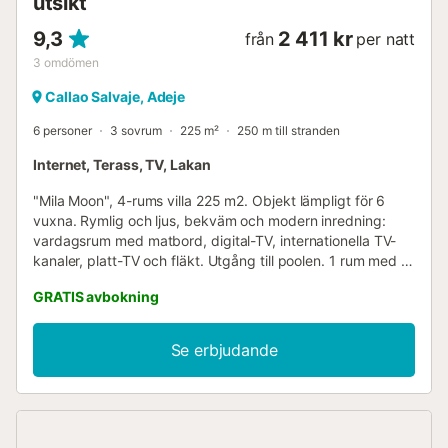
utsikt
9,3
2 411 kr
från
per natt
3
omdömen
Callao Salvaje, Adeje
6 personer
3 sovrum
225 m²
250 m till stranden
Internet, Terass, TV, Lakan
"Mila Moon", 4-rums villa 225 m2. Objekt lämpligt för 6
vuxna. Rymlig och ljus, bekväm och modern inredning:
vardagsrum med matbord, digital-TV, internationella TV-
kanaler, platt-TV och fläkt. Utgång till poolen. 1 rum med 1
fransk säng (180 cm, längd 200 cm), bad/bidé/WC och
GRATIS avbokning
fläkt. Utgång till poolen. 1 rum med 1 fransk säng (160 cm,
längd 200 cm), fläkt. 1 rum med 2 sängar (90 cm, längd
200 cm), fläkt. Öppet kök (ugn, diskmaskin, 4 keramiska
Se erbjudande
hällar, brödrost, vattenkokare, mikrovågsugn, frys,
elektrisk kaffemaskin). Dusch/WC. Varmvattenberedare
(80 liter). Ingen värmemöjlighet. Stor terrass, gräsmatta.
Terrassen möbler, grill, solstolar (4), sittgrupp. Mycket
vacker panoramautsikt över havet, poolen och