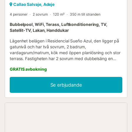
Callao Salvaje, Adeje
4 personer
2 sovrum
120 m²
350 m till stranden
Bubbelpool, WiFi, Terass, Luftkonditionering, TV,
Satellit-TV, Lakan, Handdukar
Lägenhet belägen i Residencial Sueño Azul, den ligger på
gatunivå och har två sovrum, 2 badrum,
vardagsrum/matrum, kök med öppen planlösning och stor
terrass. Fastigheten har 2 sovrum med dubbelsäng en
suite med badrum och kassaskåp, fullt utrustat kök med
GRATIS avbokning
diverse vitvaror, vardagsrum med platt-TV med
satellitkanaler på olika språk och wifi, terrass med pool,
stor för 4 personer, solstolar, bord och trädgårdssoffor....
Se erbjudande