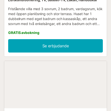
Fristående villa med 3 sovrum, 2 badrum, vardagsrum, kök
med öppen planlösning och stor terrass. Huset har 1
dubbelrum med eget badrum och kassaskåp, ett andra
sovrum med två enkelsängar, ett andra badrum och ett
tredje enkelsäng. Fullt utrustat kök med olika apparater,
GRATIS avbokning
vardagsrum med platt-TV med satellitkanaler på olika
språk och wifi, terrass med stor jacuzzi för 4 personer,
pool, solstolar, bord och trädgårdssoffor....
Se erbjudande