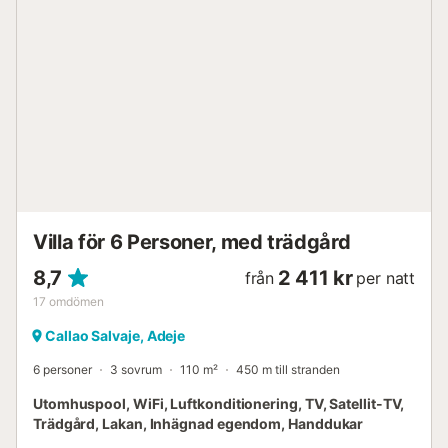
Villa för 6 Personer, med trädgård
8,7
2 411 kr
från
per natt
17
omdömen
Callao Salvaje, Adeje
6 personer
3 sovrum
110 m²
450 m till stranden
Utomhuspool, WiFi, Luftkonditionering, TV, Satellit-TV,
Trädgård, Lakan, Inhägnad egendom, Handdukar