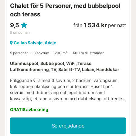
Chalet för 5 Personer, med bubbelpool
och terass
9,5
1 534 kr
från
per natt
8
omdömen
Callao Salvaje, Adeje
5 personer
3 sovrum
200 m²
400 m till stranden
Utomhuspool, Bubbelpool, WiFi, Terass,
Luftkonditionering, TV, Satellit-TV, Lakan, Handdukar
Friliggande villa med 3 sovrum, 2 badrum, vardagsrum,
kök i öppen planlösning och stor terrass. Huset har 1
sovrum med dubbelsäng och eget badrum samt
kassaskåp, ett andra sovrum med dubbelsäng, ett tredje
sovrum med enkelsäng, ett andra badrum, fullt utrustat
GRATIS avbokning
kök med diverse vitvaror, vardagsrum med platt-TV med
satellitkanaler på flera språk, wifi, säkerhetslarm, terrass
med pool och stort bubbelbad för 5 personer för privat
Se erbjudande
och fri användning, solstolar, trädgårdsbord, grill....