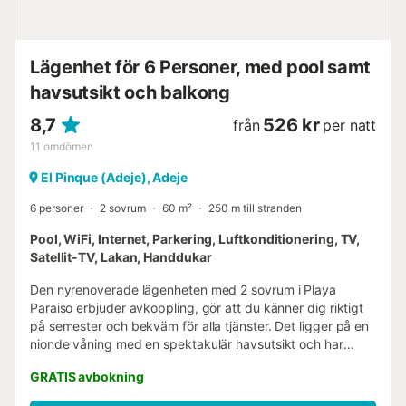
Lägenhet för 6 Personer, med pool samt
havsutsikt och balkong
8,7
526 kr
från
per natt
11
omdömen
El Pinque (Adeje), Adeje
6 personer
2 sovrum
60 m²
250 m till stranden
Pool, WiFi, Internet, Parkering, Luftkonditionering, TV,
Satellit-TV, Lakan, Handdukar
Den nyrenoverade lägenheten med 2 sovrum i Playa
Paraiso erbjuder avkoppling, gör att du känner dig riktigt
på semester och bekväm för alla tjänster. Det ligger på en
nionde våning med en spektakulär havsutsikt och har
utmärkt sol exponering. Det finns parkering i komplexet
GRATIS avbokning
ingår. I lägenheten finns två sovrum med tv,
spegelgarderob och vardagsrum med soffa säng och TV.