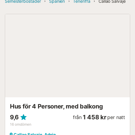
Semesterbostäder
Spanien
Teneriffa
Callao Salvaje
Hus för 4 Personer, med balkong
9,6
1 458 kr
från
per natt
16
omdömen
Callao Salvaje, Adeje