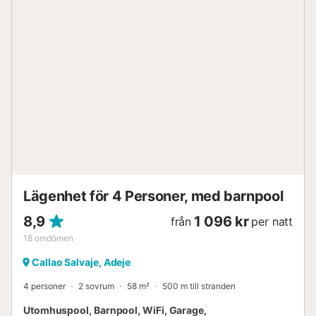
hus. Det är ett mycket lugnt och tyst område. Fantastisk
utsikt över ön La Gomera. * Två sovrum med två
enkelsängar i varje. * Två badrum med dusch, vardagsrum
med fullt utrustat amerikanskt kök, diskmaskin, satellit-TV.
Pool 6x3 meter, grill, trädgård och havsutsikt. * Gratis
internetuppkoppling med WiFi....
Lägenhet för 4 Personer, med barnpool
8,9
1 096 kr
från
per natt
18
omdömen
Callao Salvaje, Adeje
4 personer
2 sovrum
58 m²
500 m till stranden
Utomhuspool, Barnpool, WiFi, Garage,