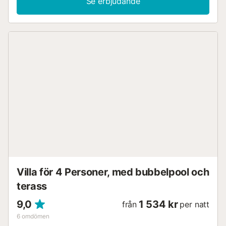
Se erbjudande
Villa för 4 Personer, med bubbelpool och
terass
9,0
1 534 kr
från
per natt
6
omdömen