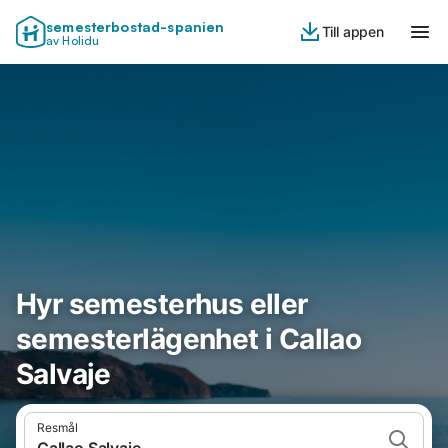
semesterbostad-spanien
Till appen
av Holidu
Hyr semesterhus eller
semesterlägenhet i Callao
Salvaje
Resmål