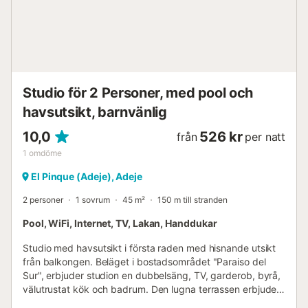
Studio för 2 Personer, med pool och
havsutsikt, barnvänlig
10,0
526 kr
från
per natt
1
omdöme
El Pinque (Adeje), Adeje
2 personer
1 sovrum
45 m²
150 m till stranden
Pool, WiFi, Internet, TV, Lakan, Handdukar
Studio med havsutsikt i första raden med hisnande utsikt
från balkongen. Beläget i bostadsområdet "Paraiso del
Sur", erbjuder studion en dubbelsäng, TV, garderob, byrå,
välutrustat kök och badrum. Den lugna terrassen erbjuder
fantastisk utsikt över Atlanten, La Gomera, La Palma och El