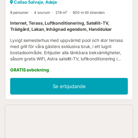
Callao Salvaje, Adeje
8 personer
4 sovrum
218 m²
600 m till stranden
Internet, Terass, Luftkonditionering, Satellit-TV,
Trädgård, Lakan, Inhägnad egendom, Handdukar
Lyxigt semesterhus med uppvärmd pool och stor terrass
med grill för våra gästers exklusiva bruk, i ett lugnt
bostadsområde. Erbjuder alla tänkbara bekvämligheter,
såsom gratis WiFi, Astra satellit-TV, luftkonditionering i
sovrummen, diskmaskin, etc. Det finns en stor terrass på
GRATIS avbokning
framsidan, där poolen finns. Poolen kan värmas upp året
runt mot en tilläggskostnad på 15 € per dag, med 8
solstolar, ett matbord för 8 personer och en grill. Alla
Se erbjudande
bekvämligheter i ett rymligt utrymme som inbjuder till en
lugn och avkopplande vistelse. På totalt 218 m2 boyta i ett
plan finns ett rymligt och ljust vardagsrum med utsikt över
poolen, ett stort kök som är fullt utrustat med diskmaskin
och amerikanskt kylskåp samt matplats med tillgång till
poolområdet, ett sovrum med en 1,80 m bred säng och ett
badrum med badkar en suite, 3 sovrum med 2
enkelsängar vardera och ett sovrum med 1 enkelsäng.