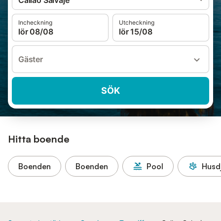
Callao Salvaje
Incheckning
Utcheckning
lör 08/08
lör 15/08
Gäster
SÖK
Hitta boende
Boenden
Boenden
Pool
Husdj