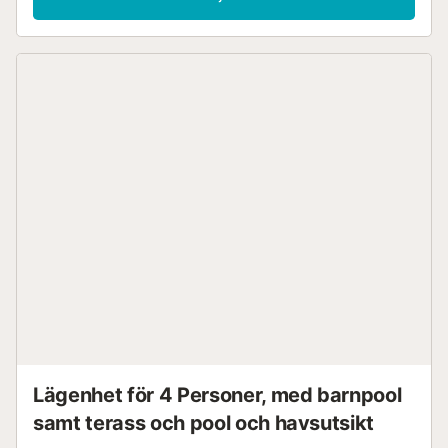
koppla bort och njuta av det underbara klimatet på ön
Teneriffa. Huset har Wifi-tjänst, satellit-TV på olika språk,
larm, kassaskåp och Smart TV....
Lägenhet för 4 Personer, med barnpool
samt terass och pool och havsutsikt