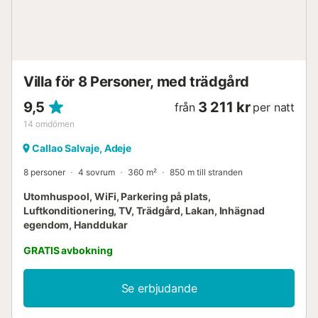
Villa för 8 Personer, med trädgård
9,5
3 211 kr
från
per natt
14
omdömen
Callao Salvaje, Adeje
8 personer
4 sovrum
360 m²
850 m till stranden
Utomhuspool, WiFi, Parkering på plats,
Luftkonditionering, TV, Trädgård, Lakan, Inhägnad
egendom, Handdukar
GRATIS avbokning
Se erbjudande