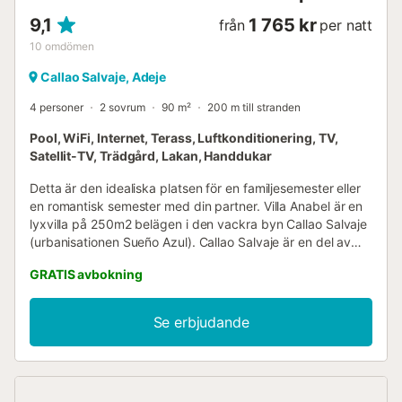
9,1
1 765 kr
från
per natt
10
omdömen
Callao Salvaje, Adeje
4 personer
2 sovrum
90 m²
200 m till stranden
Pool, WiFi, Internet, Terass, Luftkonditionering, TV,
Satellit-TV, Trädgård, Lakan, Handdukar
Detta är den idealiska platsen för en familjesemester eller
en romantisk semester med din partner. Villa Anabel är en
lyxvilla på 250m2 belägen i den vackra byn Callao Salvaje
(urbanisationen Sueño Azul). Callao Salvaje är en del av
staden Adeje. Detta är en kustnära urbanisation med
GRATIS avbokning
stormarknad, affärer, banker, barer och restauranger.
Callao Salvaje har ett mikroklimat som erbjuder 360
soldagar och varm temperatur. Callao Salvaje är en perfekt
Se erbjudande
plats att koppla av på med all den infrastruktur du
behöver för en perfekt semester. Liten strand med klart
hav (idealisk för dykning). Detta hus ligger i urbanisationen
'Sueño Azul'. Detta är ett trevligt område med många små