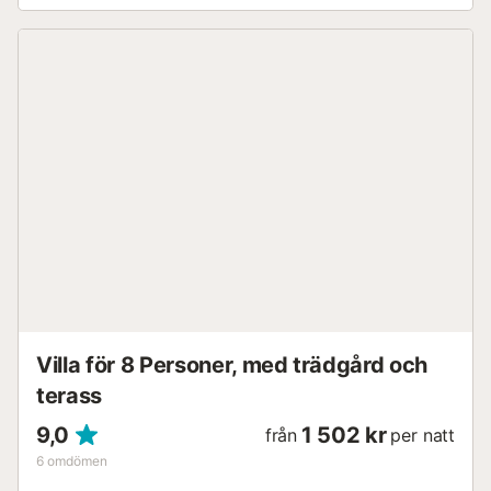
Villa för 8 Personer, med trädgård och
terass
9,0
1 502 kr
från
per natt
6
omdömen