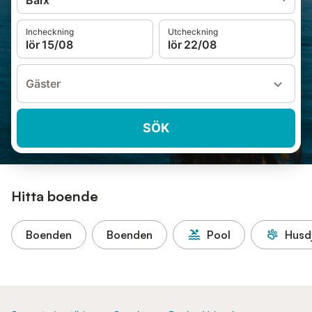
Barx
Incheckning
Utcheckning
lör 15/08
lör 22/08
Gäster
SÖK
Hitta boende
Boenden
Boenden
Pool
Husdj