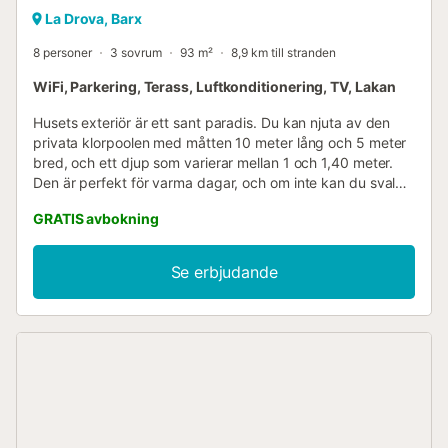
La Drova, Barx
8 personer
3 sovrum
93 m²
8,9 km till stranden
WiFi, Parkering, Terass, Luftkonditionering, TV, Lakan
Husets exteriör är ett sant paradis. Du kan njuta av den
privata klorpoolen med måtten 10 meter lång och 5 meter
bred, och ett djup som varierar mellan 1 och 1,40 meter.
Den är perfekt för varma dagar, och om inte kan du svalka
dig i utomhusduschen för extra komfort. Koppla av på
GRATIS avbokning
terrassen och njut av en grillfest med dina följeslagare.
Huset ligger på en förhöjd första våning som endast nås
via trappor. Inuti hittar du ett luftkonditionerat vardagsrum
Se erbjudande
med Smart TV, vilket ger ett bekvämt utrymme för
avkoppling och underhållning. Två gäster kan koppla av
på dubbel bäddsoffa i vardagsrummet. Matsalen är öppen
mot vardagsrummet och induktionshällen är fullt utrustad.
Det finns också tvättmaskin, strykjärn och strykbräda.
Dessutom finns tre sovrum: master bedroom med
dubbelsäng, det andra sovrummet med två enkelsängar
och det tredje sovrummet också med dubbelsäng. Alla har
en fläkt för de varmaste nätterna. Det finns också ett