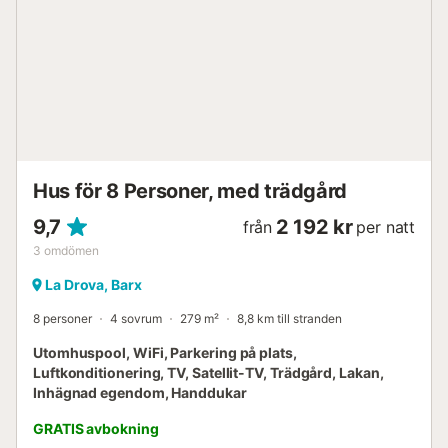
komplett badrum med dusch och en toalett. Om du reser
med din bebis kan vi förse dig med en spjälsäng och en
barnstol. Barx är en pittoresk by belägen i regionen La
Safor, Valencia, bara 13 km från den berömda Gandía-
stranden. Omgiven av det vackra bergslandskapet i Sierra
de Corbera är det den idealiska destinationen för dem som
söker lugn, natur och en autentisk atmosfär. Den ligger på
en höjd av 373 m, vilket ger en spektakulär
panoramautsikt över det omg...
Hus för 8 Personer, med trädgård
9,7
2 192 kr
från
per natt
3
omdömen
La Drova, Barx
8 personer
4 sovrum
279 m²
8,8 km till stranden
Utomhuspool, WiFi, Parkering på plats,
Luftkonditionering, TV, Satellit-TV, Trädgård, Lakan,
Inhägnad egendom, Handdukar
GRATIS avbokning