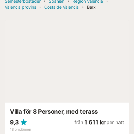
Semesterbostäder
Spanien
Region Valencia
Valencia provins
Costa de Valencia
Barx
Villa för 8 Personer, med terass
9,3
1 611 kr
från
per natt
18
omdömen