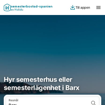
semesterbostad-spanien
Till appen
av Holidu
Hyr semesterhus eller
semesterlägenhet i Barx
Resmål