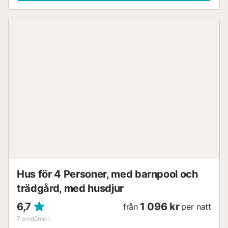
Hus för 4 Personer, med barnpool och
trädgård, med husdjur
6,7
1 096 kr
från
per natt
7
omdömen