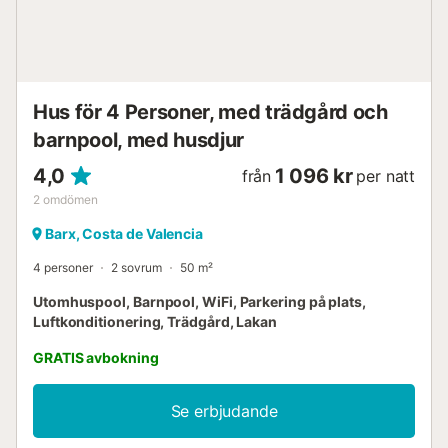
Hus för 4 Personer, med trädgård och
barnpool, med husdjur
4,0
1 096 kr
från
per natt
2
omdömen
Barx, Costa de Valencia
4 personer
2 sovrum
50 m²
Utomhuspool, Barnpool, WiFi, Parkering på plats,
Luftkonditionering, Trädgård, Lakan
GRATIS avbokning
Se erbjudande