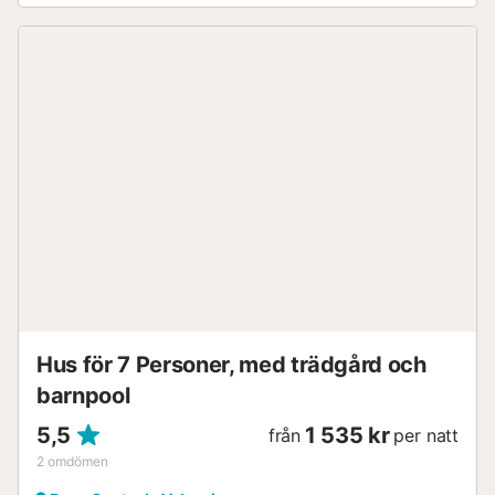
Hus för 7 Personer, med trädgård och
barnpool
5,5
1 535 kr
från
per natt
2
omdömen