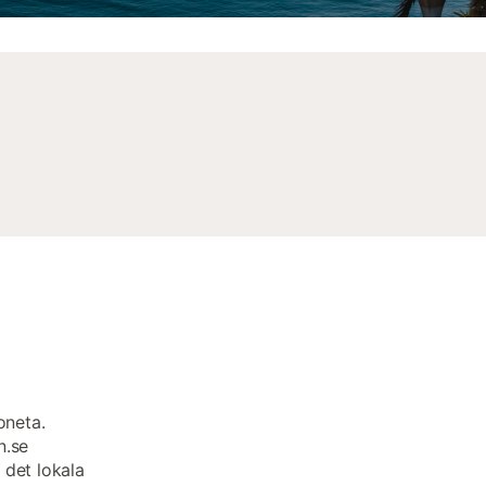
i
oneta.
n.se
 det lokala