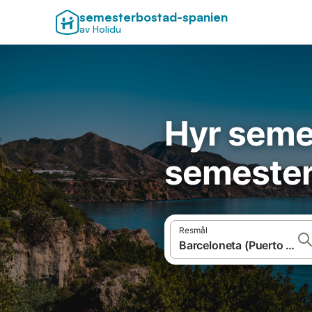
semesterbostad-spanien
av Holidu
Hyr seme
semester
Resmål