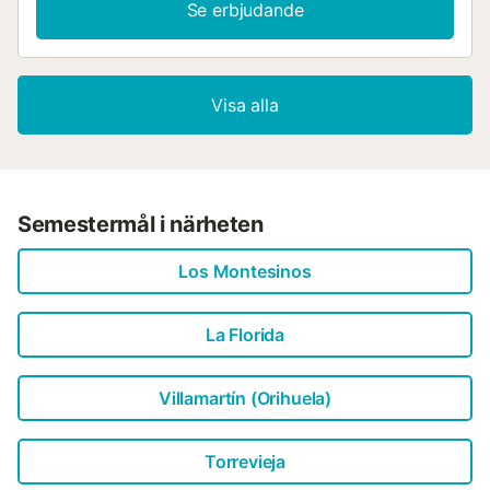
Se erbjudande
Visa alla
Semestermål i närheten
Los Montesinos
La Florida
Villamartín (Orihuela)
Torrevieja