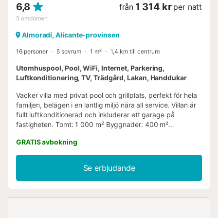
6,8
1 314 kr
från
per natt
5
omdömen
Almoradí, Alicante-provinsen
16 personer
5 sovrum
1 m²
1,4 km till centrum
Utomhuspool, Pool, WiFi, Internet, Parkering,
Luftkonditionering, TV, Trädgård, Lakan, Handdukar
Vacker villa med privat pool och grillplats, perfekt för hela
familjen, belägen i en lantlig miljö nära all service. Villan är
fullt luftkonditionerad och inkluderar ett garage på
fastigheten. Tomt: 1 000 m² Byggnader: 400 m²
Huvudbyggnad: Kapacitet: 16 gäster Sovrum: 5 Badrum: 7
GRATIS avbokning
(4 en suite, 1 utomhus med extra badkar) Trähus (Hus 2):
Sovrum: 1 Toalett: 1 Vit Byggnad (Hus 3): Användning:
Barnsovrum för 6 barn Badrum: Komplett Grillhus (Hus 4):
Se erbjudande
Grillplats med sittplatser för 16 personer Badrum: Komplett
Gemensamma utrymmen: Trädgård: Ja Pool: Ja Poolbar:
Ja Solstolsområde: Ja Bordtennisbord: Ja Biljard: Ja
Bordshockey: Ja Denna villa erbjuder en rymlig och lyxig
miljö för att ta emot en stor grupp gäster. Varieteten av