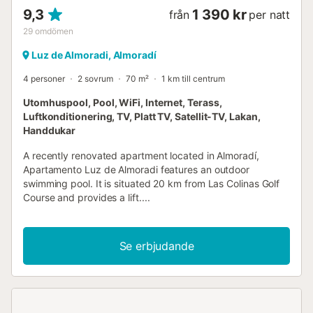
9,3
1 390 kr
från
per natt
29
omdömen
Luz de Almoradi, Almoradí
4 personer
2 sovrum
70 m²
1 km till centrum
Utomhuspool, Pool, WiFi, Internet, Terass,
Luftkonditionering, TV, Platt TV, Satellit-TV, Lakan,
Handdukar
A recently renovated apartment located in Almoradí,
Apartamento Luz de Almoradi features an outdoor
swimming pool. It is situated 20 km from Las Colinas Golf
Course and provides a lift....
Se erbjudande