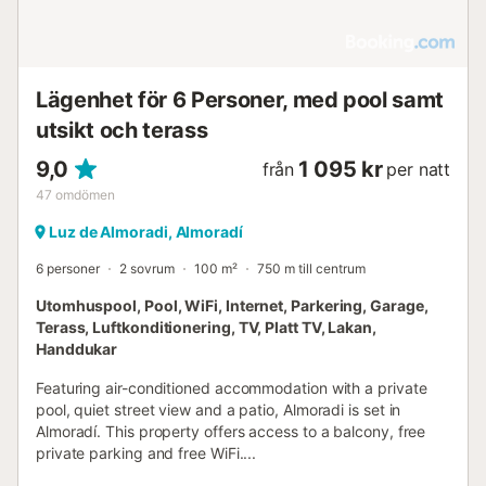
Lägenhet för 6 Personer, med pool samt
utsikt och terass
9,0
1 095 kr
från
per natt
47
omdömen
Luz de Almoradi, Almoradí
6 personer
2 sovrum
100 m²
750 m till centrum
Utomhuspool, Pool, WiFi, Internet, Parkering, Garage,
Terass, Luftkonditionering, TV, Platt TV, Lakan,
Handdukar
Featuring air-conditioned accommodation with a private
pool, quiet street view and a patio, Almoradi is set in
Almoradí. This property offers access to a balcony, free
private parking and free WiFi....