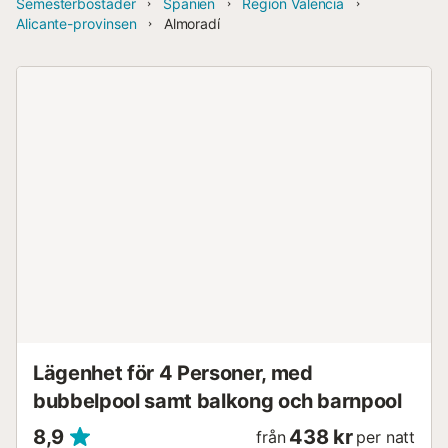
Semesterbostäder
Spanien
Region Valencia
Alicante-provinsen
Almoradí
Lägenhet för 4 Personer, med
bubbelpool samt balkong och barnpool
8,9
438 kr
från
per natt