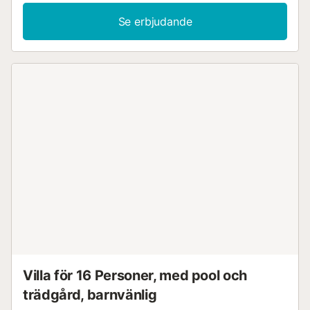
Köket är modernt utrustat och erbjuder allt du behöver för
gemensamma måltider. Gå ut och njut av det rymliga
Se erbjudande
utomhusområdet. Ta ett uppfriskande dopp i poolen eller
koppla av i skuggan på den täckta terrassen. Ät utomhus
med utsikt över de gröna omgivningarna eller använd den
murade grillen för mysiga kvällar i det fria. Trädgården
med palmer, grusgångar och växter erbjuder gott om
utrymme för att koppla av och varva ner. Upptäck
omgivningarna kring Almoradí. Besök den fina
sandstranden i Guardamar eller ta en promenad genom
den förtrollande landsbygden. Utforska regionens
veckomarknader, prova tapas på caféerna eller njut av
medelhavsstilen i de små städerna längs kusten....
Villa för 16 Personer, med pool och
trädgård, barnvänlig