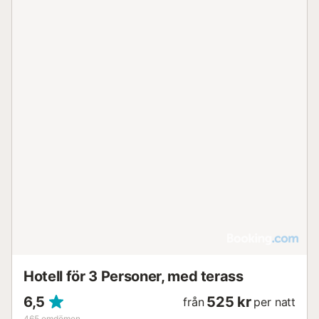
Hotell för 3 Personer, med terass
6,5
525 kr
från
per natt
465
omdömen