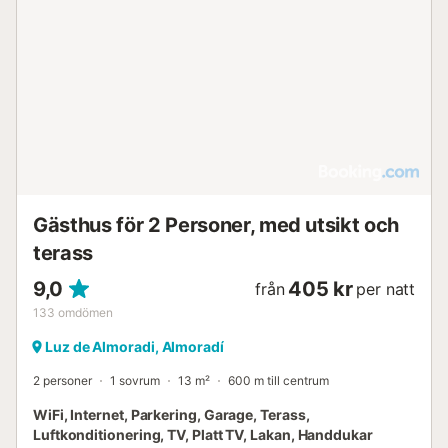
Gästhus för 2 Personer, med utsikt och
terass
9,0
405 kr
från
per natt
133
omdömen
Luz de Almoradi, Almoradí
2 personer
1 sovrum
13 m²
600 m till centrum
WiFi, Internet, Parkering, Garage, Terass,
Luftkonditionering, TV, Platt TV, Lakan, Handdukar