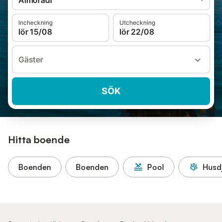
Almoradí
Incheckning
Utcheckning
lör 15/08
lör 22/08
Gäster
SÖK
Hitta boende
Boenden
Boenden
Pool
Husdj