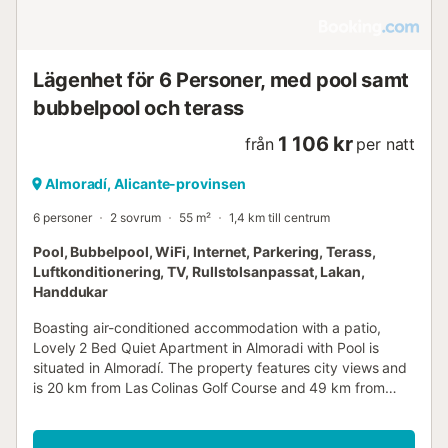
Lägenhet för 6 Personer, med pool samt
bubbelpool och terass
1 106 kr
från
per natt
Almoradí, Alicante-provinsen
6 personer
2 sovrum
55 m²
1,4 km till centrum
Pool, Bubbelpool, WiFi, Internet, Parkering, Terass,
Luftkonditionering, TV, Rullstolsanpassat, Lakan,
Handdukar
Boasting air-conditioned accommodation with a patio,
Lovely 2 Bed Quiet Apartment in Almoradi with Pool is
situated in Almoradí. The property features city views and
is 20 km from Las Colinas Golf Course and 49 km from
Alicante Train Station....