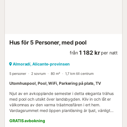
Hus för 5 Personer, med pool
1 182 kr
från
per natt
Almoradí, Alicante-provinsen
5 personer
2 sovrum
80 m²
1,7 km till centrum
Utomhuspool, Pool, WiFi, Parkering på plats, TV
Njut av en avkopplande semester i detta eleganta trähus
med pool och utsikt över landsbygden. Kliv in och låt er
välkomnas av den varma träatmosfären i ert hem.
Vardagsrummet med öppen planlösning är ljust, vänligt
och smakfullt möblerat. Koppla av i den mysiga soffan eller
GRATIS avbokning
njut av utsikten över trädgården genom de stora fönstren.