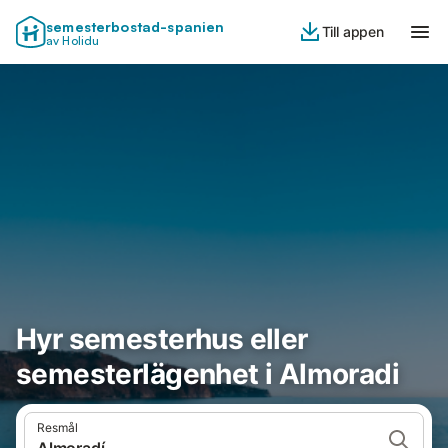
semesterbostad-spanien
Till appen
av Holidu
Hyr semesterhus eller
semesterlägenhet i Almoradi
Resmål