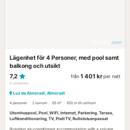
Lägenhet för 4 Personer, med pool samt
balkong och utsikt
7,2
1 401 kr
från
per natt
4
omdömen
Luz de Almoradi, Almoradí
4 personer
2 sovrum
65 m²
650 m till centrum
Utomhuspool, Pool, WiFi, Internet, Parkering, Terass,
Luftkonditionering, TV, Platt TV, Rullstolsanpassat
Boasting air-conditioned accommodation with a private